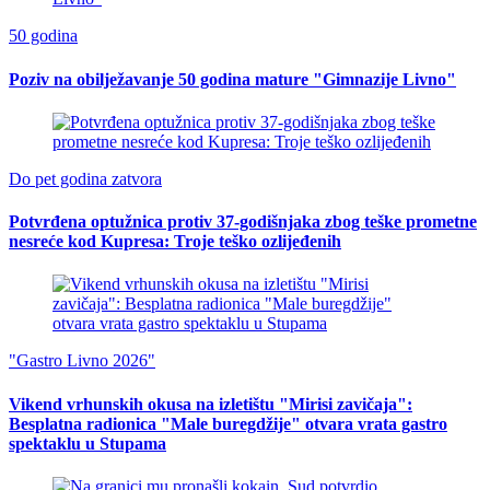
50 godina
Poziv na obilježavanje 50 godina mature "Gimnazije Livno"
Do pet godina zatvora
Potvrđena optužnica protiv 37-godišnjaka zbog teške prometne
nesreće kod Kupresa: Troje teško ozlijeđenih
"Gastro Livno 2026"
Vikend vrhunskih okusa na izletištu "Mirisi zavičaja":
Besplatna radionica "Male buregdžije" otvara vrata gastro
spektaklu u Stupama