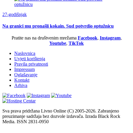
27-godišnjak
Na granici mu pronašli kokain. Sud potvrdio optužnicu
Pratite nas na društvenim mrežama
Facebook
,
Instagram
,
Youtube
,
TikTok
Naslovnica
Uvjeti korištenja
Pravila privatnosti
Impressum
Oglašavanje
Kontakt
Arhiva
Sva prava pridržana Livno Online (C) 2005-2026. Zabranjeno
preuzimanje sadržaja bez dozvole izdavača. Izrada Black Rock
Media. ISSN 2831-0950