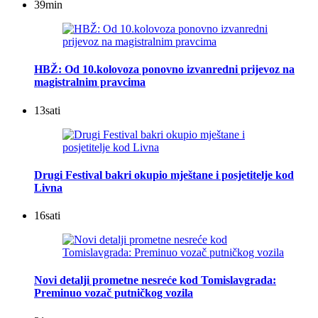
39
min
HBŽ: Od 10.kolovoza ponovno izvanredni prijevoz na
magistralnim pravcima
13
sati
Drugi Festival bakri okupio mještane i posjetitelje kod
Livna
16
sati
Novi detalji prometne nesreće kod Tomislavgrada:
Preminuo vozač putničkog vozila