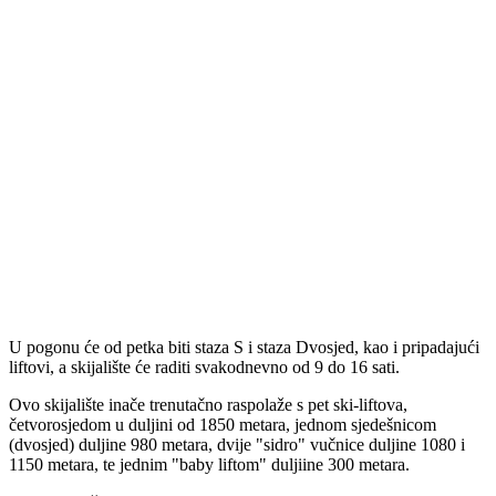
U pogonu će od petka biti staza S i staza Dvosjed, kao i pripadajući
liftovi, a skijalište će raditi svakodnevno od 9 do 16 sati.
Ovo skijalište inače trenutačno raspolaže s pet ski-liftova,
četvorosjedom u duljini od 1850 metara, jednom sjedešnicom
(dvosjed) duljine 980 metara, dvije "sidro" vučnice duljine 1080 i
1150 metara, te jednim "baby liftom" duljiine 300 metara.