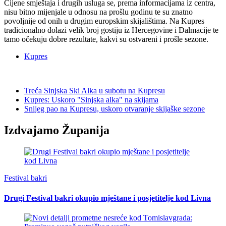
Cijene smještaja i drugih usluga se, prema informacijama iz centra,
nisu bitno mijenjale u odnosu na prošlu godinu te su znatno
povoljnije od onih u drugim europskim skijalištima. Na Kupres
tradicionalno dolazi velik broj gostiju iz Hercegovine i Dalmacije te
tamo očekuju dobre rezultate, kakvi su ostvareni i prošle sezone.
Kupres
Treća Sinjska Ski Alka u subotu na Kupresu
Kupres: Uskoro "Sinjska alka" na skijama
Snijeg pao na Kupresu, uskoro otvaranje skijaške sezone
Izdvajamo Županija
Festival bakri
Drugi Festival bakri okupio mještane i posjetitelje kod Livna