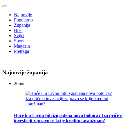
Najnovije
Popularno
Županija
BiH
Svijet
Sport
Magazin
Pretraga
Najnovije županija
26
min
Hoće li u Livnu biti izgrađena nova bolnica? Iza priče o
investiciji zapravo se krije kreditni aranžman?