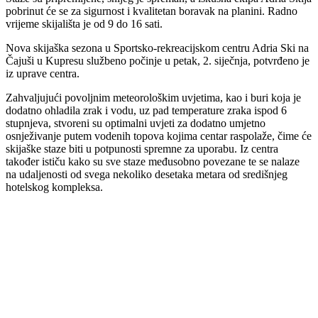
pobrinut će se za sigurnost i kvalitetan boravak na planini. Radno
vrijeme skijališta je od 9 do 16 sati.
Nova skijaška sezona u Sportsko-rekreacijskom centru Adria Ski na
Čajuši u Kupresu službeno počinje u petak, 2. siječnja, potvrđeno je
iz uprave centra.
Zahvaljujući povoljnim meteorološkim uvjetima, kao i buri koja je
dodatno ohladila zrak i vodu, uz pad temperature zraka ispod 6
stupnjeva, stvoreni su optimalni uvjeti za dodatno umjetno
osnježivanje putem vodenih topova kojima centar raspolaže, čime će
skijaške staze biti u potpunosti spremne za uporabu. Iz centra
također ističu kako su sve staze međusobno povezane te se nalaze
na udaljenosti od svega nekoliko desetaka metara od središnjeg
hotelskog kompleksa.