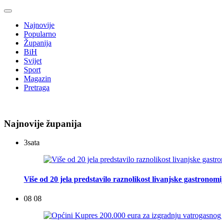
Najnovije
Popularno
Županija
BiH
Svijet
Sport
Magazin
Pretraga
Najnovije županija
3
sata
Više od 20 jela predstavilo raznolikost livanjske gastronomi
08 08