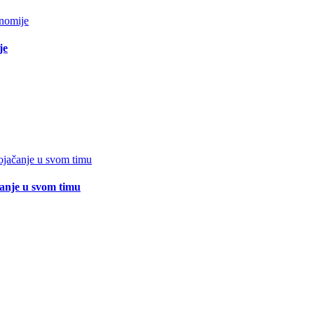
je
čanje u svom timu