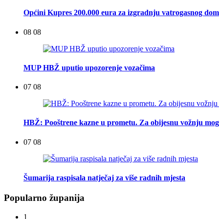
Općini Kupres 200.000 eura za izgradnju vatrogasnog do
08 08
MUP HBŽ uputio upozorenje vozačima
07 08
HBŽ: Pooštrene kazne u prometu. Za obijesnu vožnju mogu
07 08
Šumarija raspisala natječaj za više radnih mjesta
Popularno županija
1