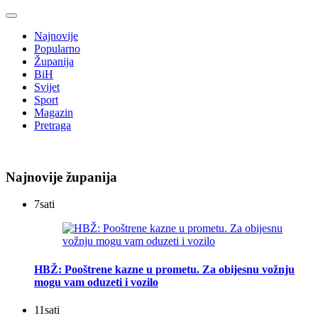
Najnovije
Popularno
Županija
BiH
Svijet
Sport
Magazin
Pretraga
Najnovije županija
7
sati
HBŽ: Pooštrene kazne u prometu. Za obijesnu vožnju
mogu vam oduzeti i vozilo
11
sati