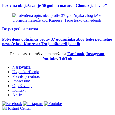
Poziv na obilježavanje 50 godina mature "Gimnazije Livno"
Do pet godina zatvora
Potvrđena optužnica protiv 37-godišnjaka zbog teške prometne
nesreće kod Kupresa: Troje teško ozlijeđenih
Pratite nas na društvenim mrežama
Facebook
,
Instagram
,
Youtube
,
TikTok
Naslovnica
Uvjeti korištenja
Pravila privatnosti
Impressum
Oglašavanje
Kontakt
Arhiva