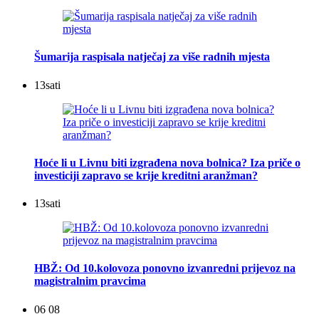
Šumarija raspisala natječaj za više radnih mjesta
13
sati
Hoće li u Livnu biti izgrađena nova bolnica? Iza priče o
investiciji zapravo se krije kreditni aranžman?
13
sati
HBŽ: Od 10.kolovoza ponovno izvanredni prijevoz na
magistralnim pravcima
06 08