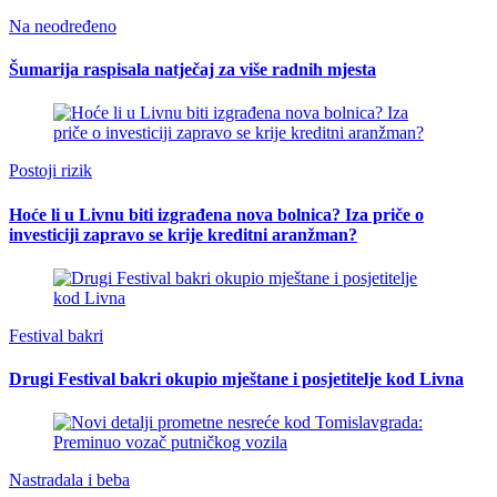
Na neodređeno
Šumarija raspisala natječaj za više radnih mjesta
Postoji rizik
Hoće li u Livnu biti izgrađena nova bolnica? Iza priče o
investiciji zapravo se krije kreditni aranžman?
Festival bakri
Drugi Festival bakri okupio mještane i posjetitelje kod Livna
Nastradala i beba