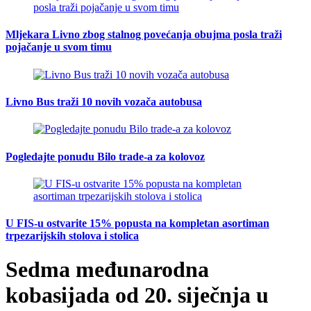
Mljekara Livno zbog stalnog povećanja obujma posla traži
pojačanje u svom timu
Livno Bus traži 10 novih vozača autobusa
Pogledajte ponudu Bilo trade-a za kolovoz
U FIS-u ostvarite 15% popusta na kompletan asortiman
trpezarijskih stolova i stolica
Sedma međunarodna
kobasijada od 20. siječnja u