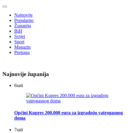
Najnovije
Popularno
Županija
BiH
Svijet
Sport
Magazin
Pretraga
Najnovije županija
6
sati
Općini Kupres 200.000 eura za izgradnju vatrogasnog
doma
7
sati