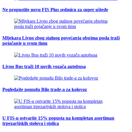
Ne propustite novu FIS Plus sedmicu za super uštede
Mljekara Livno zbog stalnog povećanja obujma posla traži
pojačanje u svom timu
Livno Bus traži 10 novih vozača autobusa
Pogledajte ponudu Bilo trade-a za kolovoz
U FIS-u ostvarite 15% popusta na kompletan asortiman
trpezarijskih stolova i stolica