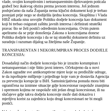
vlade, svojim koruptivnim i netransparentnim djelovanjem poticala
grabež bez ikakvog obzira prema javnom interesu. Još jednom
podsjećamo da naša Županija nema ključni dokument koji je trebao
postojati prije nego se dodijelila ijedna koncesija. Skupština i Vlada
HBŽ nikada nisu usvojile Politiku dodjele koncesija kao dokument
koji bi trebao osigurati zaštitu javnih interesa i definirati strateški
pravac što se želi postići određenim koncesijama. Ovim putem
apeliramo da se prije donošenja Zakona o koncesijama donese
Politika dodjele koncesija i da se taj strateški dokument definira uz
suradnju i razuman dijalog sa žiteljima naše Županije.
TRANSPARENTAN I NEKORUMPIRAN PROCES DODJELE
KONCESIJA:
Dosadašnji način dodjele koncesija bio je izrazito korumpiran i
netransparentan i nije štitio javni interes. Očekujemo da u novi
Zakon ugradite sve antikoruptivne mjere koje su predložile udruge,
te da ispoštujete mišljenje i prijedloge koje vam je dostavila Agencija
za prevenciju korupcije u BiH. Samoinicijativna ponuda mora biti
ograničena na iznimne situacije gdje koncesionar raspolaže znanjima
i opremom kojima ne raspolaže niti jedan drugi koncesionar, ili na
slučajeve gdje takva dodjela koncesije može dati dokazivu i
mjerljivu korist za zajednicu koju drugi koncesionari ne bi mogli
postići.