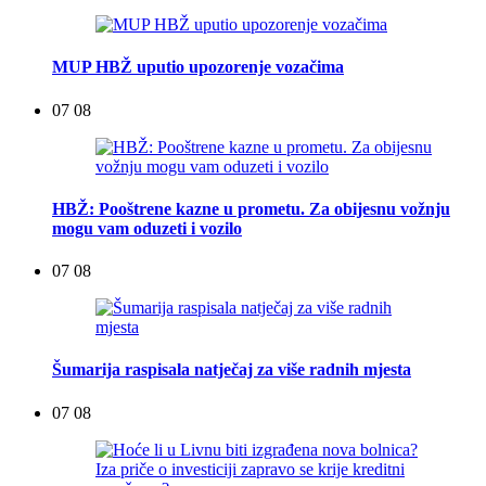
MUP HBŽ uputio upozorenje vozačima
07 08
HBŽ: Pooštrene kazne u prometu. Za obijesnu vožnju
mogu vam oduzeti i vozilo
07 08
Šumarija raspisala natječaj za više radnih mjesta
07 08