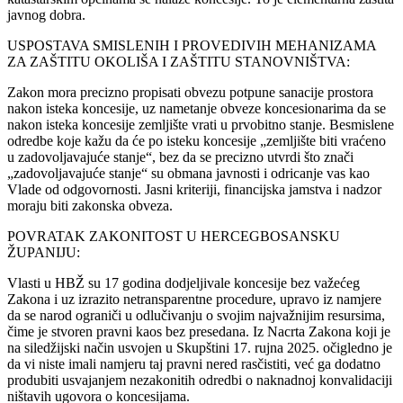
javnog dobra.
USPOSTAVA SMISLENIH I PROVEDIVIH MEHANIZAMA
ZA ZAŠTITU OKOLIŠA I ZAŠTITU STANOVNIŠTVA:
Zakon mora precizno propisati obvezu potpune sanacije prostora
nakon isteka koncesije, uz nametanje obveze koncesionarima da se
nakon isteka koncesije zemljište vrati u prvobitno stanje. Besmislene
odredbe koje kažu da će po isteku koncesije „zemljište biti vraćeno
u zadovoljavajuće stanje“, bez da se precizno utvrdi što znači
„zadovoljavajuće stanje“ su obmana javnosti i odricanje vas kao
Vlade od odgovornosti. Jasni kriteriji, financijska jamstva i nadzor
moraju biti zakonska obveza.
POVRATAK ZAKONITOST U HERCEGBOSANSKU
ŽUPANIJU:
Vlasti u HBŽ su 17 godina dodjeljivale koncesije bez važećeg
Zakona i uz izrazito netransparentne procedure, upravo iz namjere
da se narod ograniči u odlučivanju o svojim najvažnijim resursima,
čime je stvoren pravni kaos bez presedana. Iz Nacrta Zakona koji je
na siledžijski način usvojen u Skupštini 17. rujna 2025. očigledno je
da vi niste imali namjeru taj pravni nered rasčistiti, već ga dodatno
produbiti usvajanjem nezakonitih odredbi o naknadnoj konvalidaciji
ništavih ugovora o koncesijama.