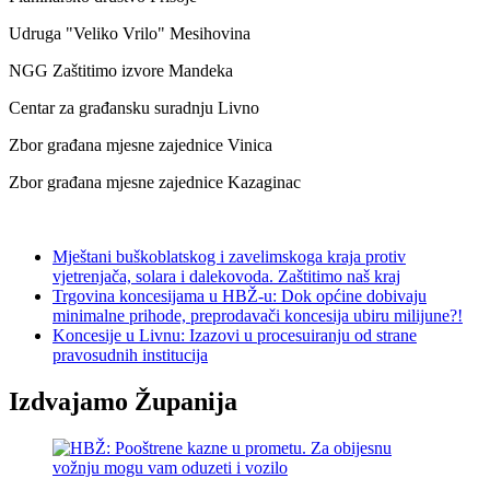
Udruga "Veliko Vrilo" Mesihovina
NGG Zaštitimo izvore Mandeka
Centar za građansku suradnju Livno
Zbor građana mjesne zajednice Vinica
Zbor građana mjesne zajednice Kazaginac
Mještani buškoblatskog i zavelimskoga kraja protiv
vjetrenjača, solara i dalekovoda. Zaštitimo naš kraj
Trgovina koncesijama u HBŽ-u: Dok općine dobivaju
minimalne prihode, preprodavači koncesija ubiru milijune?!
Koncesije u Livnu: Izazovi u procesuiranju od strane
pravosudnih institucija
Izdvajamo Županija