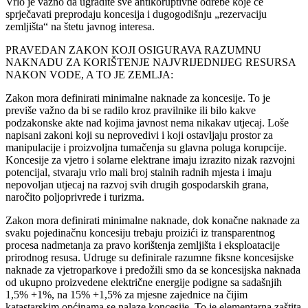
Vrlo je važno da ugradite sve antikoruptivne odrebe koje će
sprječavati preprodaju koncesija i dugogodišnju „rezervaciju
zemljišta“ na štetu javnog interesa.
PRAVEDAN ZAKON KOJI OSIGURAVA RAZUMNU
NAKNADU ZA KORIŠTENJE NAJVRIJEDNIJEG RESURSA
NAKON VODE, A TO JE ZEMLJA:
Zakon mora definirati minimalne naknade za koncesije. To je
previše važno da bi se radilo kroz pravilnike ili bilo kakve
podzakonske akte nad kojima javnost nema nikakav utjecaj. Loše
napisani zakoni koji su neprovedivi i koji ostavljaju prostor za
manipulacije i proizvoljna tumačenja su glavna poluga korupcije.
Koncesije za vjetro i solarne elektrane imaju izrazito nizak razvojni
potencijal, stvaraju vrlo mali broj stalnih radnih mjesta i imaju
nepovoljan utjecaj na razvoj svih drugih gospodarskih grana,
naročito poljoprivrede i turizma.
Zakon mora definirati minimalne naknade, dok konačne naknade za
svaku pojedinačnu koncesiju trebaju proizići iz transparentnog
procesa nadmetanja za pravo korištenja zemljišta i eksploatacije
prirodnog resusa. Udruge su definirale razumne fiksne koncesijske
naknade za vjetroparkove i predožili smo da se koncesijska naknada
od ukupno proizvedene električne energije podigne sa sadašnjih
1,5% +1%, na 15% +1,5% za mjesne zajednice na čijim
katastarskim općinama se nalaze koncesije. To je elementarna zaštita