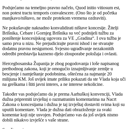
Podsjećamo na temeljno pravno načelo, Quod initio vitiosum est,
non potest tractu temporis convalescere. (Ono što je od početka
manjkavo/ništavo, ne može protekom vremena ozdraviti).
Ne pokušavajte naknadno konvalidirati ništave koncesije. Žitelji
Brišnika, Cebare i Gornjeg Brišnika su već podnijeli tužbu za
poništenje koncesijskog ugovora za VE „Gradina“. I ova tužba je
samo prva u nizu. Ne prejudicirajte pravni ishod i ne stvarajte
dodatnu pravnu nesigurnost. Svjesno ugrađivanje nezakonitih
odredbi predstavlja kazneno djelo zlouporabe položaja i ovlasti.
Hercegbosanska Županija je zbog pogodovanja i loše napisanog
prethodnog zakona, koji je omogućio iznajmljivanje zemlje u
bescjenje i namještanje podobnima, oštećena za najmanje 20
milijuna KM. Još uvijek imate priliku pokazati da ste Vlada koja uči
na greškama i štiti javni interes, a ne interese nekolicine.
Također vas podsjećamo da je prema Aarhuškoj konvenciji, Vlada
dužna pripremiti izvještaj o razmatranim komentarima na Nacrt
Zakona o koncesijama i dužna je taj izvještaj dostaviti svima koji su
uputili komentare. Vlada je dužna dati obrazloženje za svaki
komentar koji nije usvojen. Podsjećamo vas da još uvijek nismo
dobili nikakvo izvješće s vaše strane.