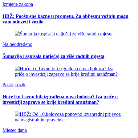
Izmjene zakona
HBŽ: Pooštrene kazne u prometu. Za obijesnu vožnju mogu
vam oduzeti i vozilo
Na neodređeno
Šumarija raspisala natječaj za više radnih mjesta
Postoji rizik
Hoće li u Livnu biti izgrađena nova bolnica? Iza priče o
investiciji zapravo se krije kreditni aranžman?
Mjesec dana