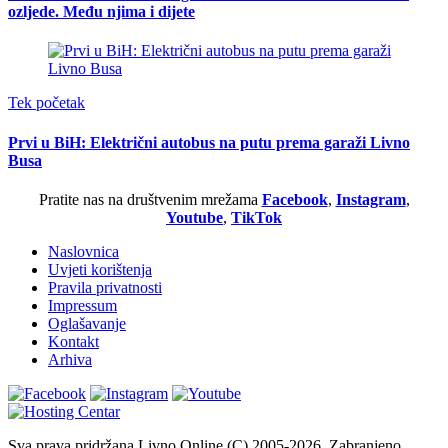
ozljede. Među njima i dijete
Tek početak
Prvi u BiH: Električni autobus na putu prema garaži Livno
Busa
Pratite nas na društvenim mrežama
Facebook
,
Instagram
,
Youtube
,
TikTok
Naslovnica
Uvjeti korištenja
Pravila privatnosti
Impressum
Oglašavanje
Kontakt
Arhiva
Sva prava pridržana Livno Online (C) 2005-2026. Zabranjeno