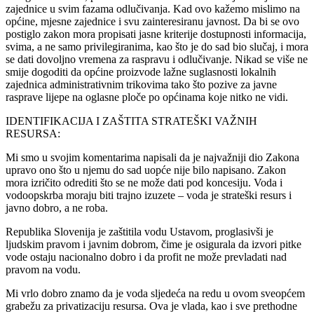
zajednice u svim fazama odlučivanja. Kad ovo kažemo mislimo na
općine, mjesne zajednice i svu zainteresiranu javnost. Da bi se ovo
postiglo zakon mora propisati jasne kriterije dostupnosti informacija,
svima, a ne samo privilegiranima, kao što je do sad bio slučaj, i mora
se dati dovoljno vremena za raspravu i odlučivanje. Nikad se više ne
smije dogoditi da općine proizvode lažne suglasnosti lokalnih
zajednica administrativnim trikovima tako što pozive za javne
rasprave lijepe na oglasne ploče po općinama koje nitko ne vidi.
IDENTIFIKACIJA I ZAŠTITA STRATEŠKI VAŽNIH
RESURSA:
Mi smo u svojim komentarima napisali da je najvažniji dio Zakona
upravo ono što u njemu do sad uopće nije bilo napisano. Zakon
mora izričito odrediti što se ne može dati pod koncesiju. Voda i
vodoopskrba moraju biti trajno izuzete – voda je strateški resurs i
javno dobro, a ne roba.
Republika Slovenija je zaštitila vodu Ustavom, proglasivši je
ljudskim pravom i javnim dobrom, čime je osigurala da izvori pitke
vode ostaju nacionalno dobro i da profit ne može prevladati nad
pravom na vodu.
Mi vrlo dobro znamo da je voda sljedeća na redu u ovom sveopćem
grabežu za privatizaciju resursa. Ova je vlada, kao i sve prethodne