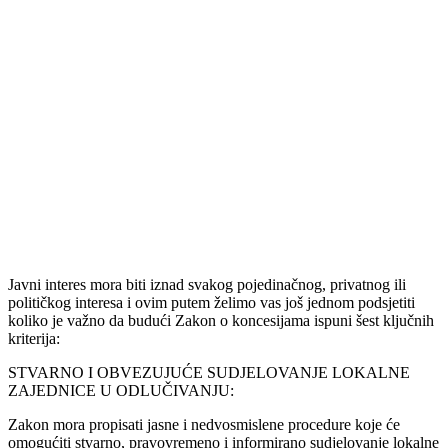
Javni interes mora biti iznad svakog pojedinačnog, privatnog ili
političkog interesa i ovim putem želimo vas još jednom podsjetiti
koliko je važno da budući Zakon o koncesijama ispuni šest ključnih
kriterija:
STVARNO I OBVEZUJUĆE SUDJELOVANJE LOKALNE
ZAJEDNICE U ODLUČIVANJU:
Zakon mora propisati jasne i nedvosmislene procedure koje će
omogućiti stvarno, pravovremeno i informirano sudjelovanje lokalne