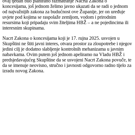
ovaj tjedan bilo planirano razmatranje Nacrta Zakona o
koncesijama, još jednom želimo javno ukazati da se radi o jednom
od najvažnijih zakona za budućnost ove Županije, jer on uređuje
uvjete pod kojima se raspolaže zemljom, vodom i prirodnim
resursima koji pripadaju svim žiteljima HBŽ – a ne pojedincima ili
interesnim skupinama.
Nacrt Zakona o koncesijama koji je 17. rujna 2025. usvojen u
Skupštini ne štiti javni interes, otvara prostor za zloupotrebe i njegov
jedini cilj je dodatno slabljenje kontrolnih mehanizama u javnim
nabavkama. Ovim putem još jednom apeliramo na Vladu HBŽ i
predsjedavajućeg Skupštine da se usvojeni Nacrt Zakona povuče, te
da se imenuje neovisno, stručno i javnosti odgovorno radno tijelo za
izradu novog Zakona.