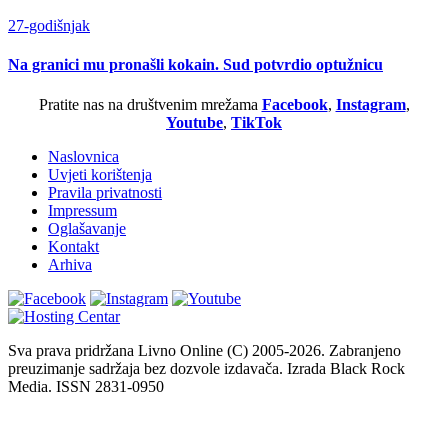
27-godišnjak
Na granici mu pronašli kokain. Sud potvrdio optužnicu
Pratite nas na društvenim mrežama
Facebook
,
Instagram
,
Youtube
,
TikTok
Naslovnica
Uvjeti korištenja
Pravila privatnosti
Impressum
Oglašavanje
Kontakt
Arhiva
Sva prava pridržana Livno Online (C) 2005-2026. Zabranjeno
preuzimanje sadržaja bez dozvole izdavača. Izrada Black Rock
Media. ISSN 2831-0950