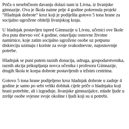
Priča o nesebičnom davanju dolazi nam iz Livna, iz livanjske
gimnazije. Ova je škola naime prije 4 godine pokrenula projekt
“Hladnjak dobrote“ kroz koji je podijelila gotovo 5 tona hrane za
socijalno ugrožene obitelji livanjskog kraja.
U hladnjak postavljen ispred Gimnazije u Livnu, učenici ove škole
dva puta dnevno već 4 godine, ostavljaju osnovne životne
namirnice, koje zatim socijalno ugrožene osobe uz potpunu
diskreciju uzimaju i koriste za svoje svakodnevne, najosnovnije
potrebe.
Hladnjak se puni putem raznih donacija, udruga, gospodarstvenika,
raznih akcija prikupljanja novca učenika i profesora Gimnazije,
drugih škola te korpa dobrote postavljenih u tržnim centrima.
Gotovo 5 tona hrane podijeljeno kroz hladnjak dobrote u zadnje 4
godine je samo po sebi veliki dobitak cijele priče o hladnjaku koji
hrani potrebite, ali i izgrađuje, livanjske gimnazijalce, mlade ljude u
zrelije osobe svjesne svoje okoline i ljudi koji su u potrebi.