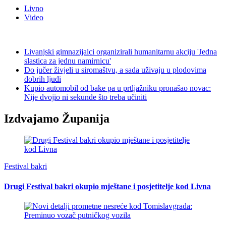
Livno
Video
Livanjski gimnazijalci organizirali humanitarnu akciju 'Jedna
slastica za jednu namirnicu'
Do jučer živjeli u siromaštvu, a sada uživaju u plodovima
dobrih ljudi
Kupio automobil od bake pa u prtljažniku pronašao novac:
Nije dvojio ni sekunde što treba učiniti
Izdvajamo Županija
Festival bakri
Drugi Festival bakri okupio mještane i posjetitelje kod Livna