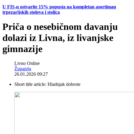
U FIS-u ostvarite 15% popusta na kompletan asortiman
trpezarijskih stolova i stolica
Priča o nesebičnom davanju
dolazi iz Livna, iz livanjske
gimnazije
Livno Online
Županija
26.01.2026 09:27
Short title article:
Hladnjak dobrote