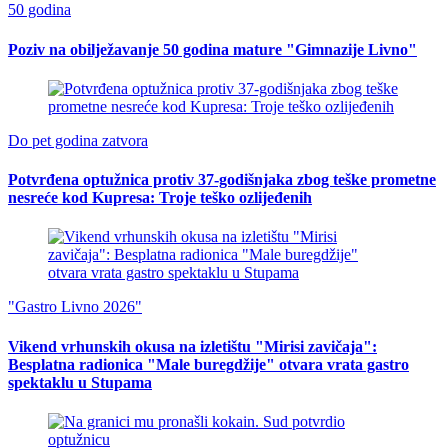
50 godina
Poziv na obilježavanje 50 godina mature "Gimnazije Livno"
Do pet godina zatvora
Potvrđena optužnica protiv 37-godišnjaka zbog teške prometne
nesreće kod Kupresa: Troje teško ozlijeđenih
"Gastro Livno 2026"
Vikend vrhunskih okusa na izletištu "Mirisi zavičaja":
Besplatna radionica "Male buregdžije" otvara vrata gastro
spektaklu u Stupama