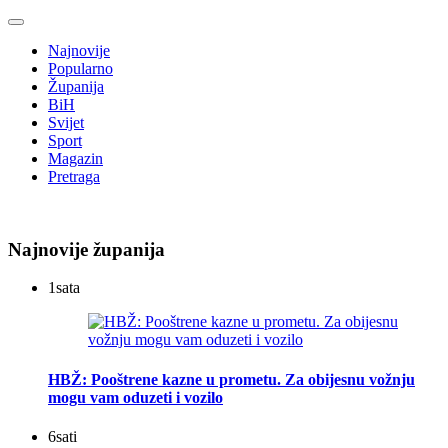
Najnovije
Popularno
Županija
BiH
Svijet
Sport
Magazin
Pretraga
Najnovije županija
1
sata
HBŽ: Pooštrene kazne u prometu. Za obijesnu vožnju
mogu vam oduzeti i vozilo
6
sati