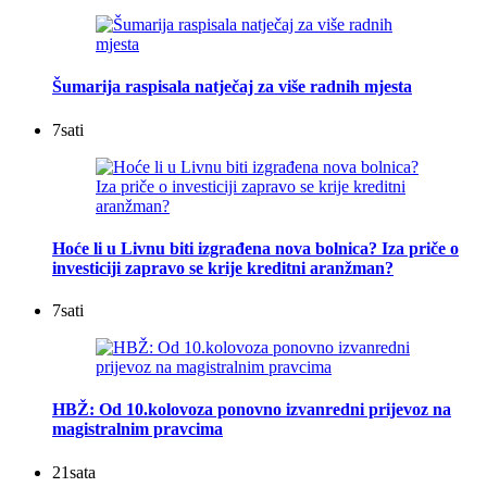
Šumarija raspisala natječaj za više radnih mjesta
7
sati
Hoće li u Livnu biti izgrađena nova bolnica? Iza priče o
investiciji zapravo se krije kreditni aranžman?
7
sati
HBŽ: Od 10.kolovoza ponovno izvanredni prijevoz na
magistralnim pravcima
21
sata