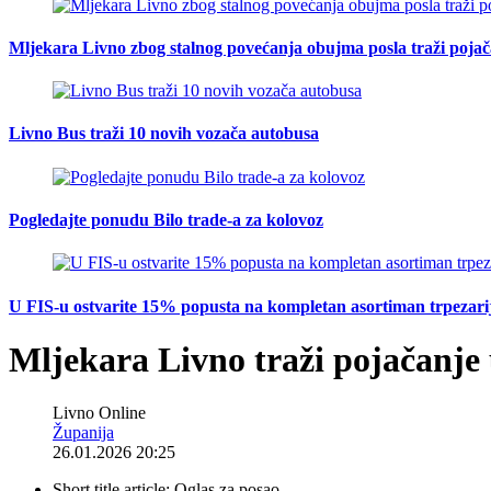
Mljekara Livno zbog stalnog povećanja obujma posla traži poja
Livno Bus traži 10 novih vozača autobusa
Pogledajte ponudu Bilo trade-a za kolovoz
U FIS-u ostvarite 15% popusta na kompletan asortiman trpezarijsk
Mljekara Livno traži pojačanje
Livno Online
Županija
26.01.2026 20:25
Short title article:
Oglas za posao