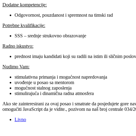
Dodatne kompetencije:
Odgovornost, pouzdanost i spremnost na timski rad
Potrebne kvalifikacije:
SSS – srednje strukovno obrazovanje
Radno iskustvo:
prednost imaju kandidati koji su radili na istim ili sličnim poslo
Nudimo Vam:
stimulativna primanja i mogućnost napredovanja
uvođenje u posao sa mentorom
mogućnost stalnog zaposlenja
stimulirajuća i dinamična radna atmosfera
Ako ste zainteresirani za ovaj posao i smatrate da posjedujete gore n
omogućiti JavaScript da je vidite.
, pozivom na naš broj centrale 034/
Livno