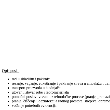
Opis posla:
rad u skladištu i pakirnici
rezanje, vaganje, etiketiranje i pakiranje sireva u ambalažu i tr
transport proizvoda u hladnjače
utovar i istovar robe i repromaterijala
pomoćni poslovi vezani uz tehnološke procese (pranje, premaziv
pranje, čišćenje i dezinfekcija radnog prostora, strojeva, oprem
vođenje potrebnih evidencija