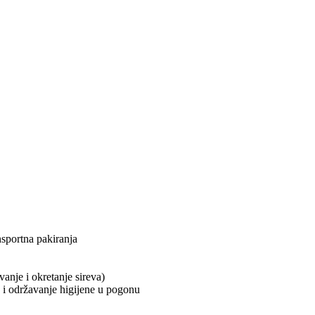
ansportna pakiranja
anje i okretanje sireva)
e i održavanje higijene u pogonu