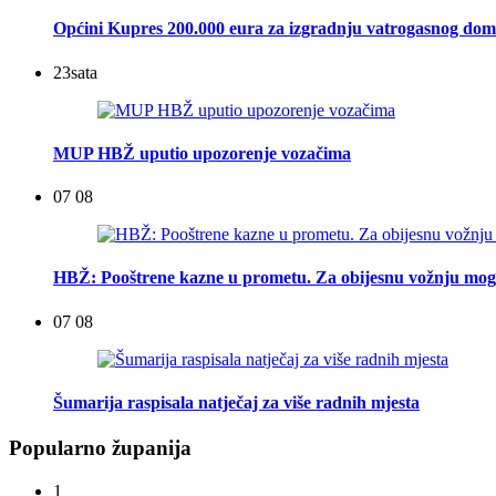
Općini Kupres 200.000 eura za izgradnju vatrogasnog do
23
sata
MUP HBŽ uputio upozorenje vozačima
07 08
HBŽ: Pooštrene kazne u prometu. Za obijesnu vožnju mogu
07 08
Šumarija raspisala natječaj za više radnih mjesta
Popularno županija
1