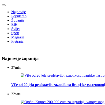
Najnovije
Popularno
Županija
BiH
Svijet
Sport
Magazin
Pretraga
Najnovije županija
37
min
Više od 20 jela predstavilo raznolikost livanjske gastronomi
22
sata