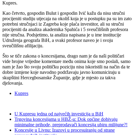
Kupres.
Kao četvrto, gospodin Bulut i gospodin Ivić kažu da nisu stručni
procijeniti studiju utjecaja na okoliš koja je u postupku pa su im zato
potrebni stručnjaci iz Zagreba koje plaća investitor, ali su stručni
procijeniti da analiza akademika Spahića i 5 sveučilišnih profesora
nije stručna. Podsjetimo, ta analiza napisana je u ime institucije
Udruženja geografa BiH, a svaki profesor naveo je i svoju
sveučilišnu afilijaciju.
Što se tiče zakona o koncesijama, drago nam je da naši političari
vide brojne vrijedne komentare među onima koje smo poslali, samo
nam je žao što svoju političku poziciju nisu iskoristili na način da te
dobre izmjene koje navodno podržavaju javno komuniciraju u
skupštini Hercegbosanske Županije, gdje je mjesto za takva
djelovanja.
Kupres
U Kupresu jedna od najvećih investicija u BiH
Trgovina koncesijama u HBŽ-u: Dok općine dobivaju
minimalne prihode, preprodavači koncesija ubiru milijune?!
Koncesije u Livnu: Izazovi u procesuiranju od strane