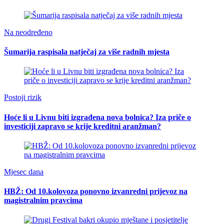
Na neodređeno
Šumarija raspisala natječaj za više radnih mjesta
Postoji rizik
Hoće li u Livnu biti izgrađena nova bolnica? Iza priče o
investiciji zapravo se krije kreditni aranžman?
Mjesec dana
HBŽ: Od 10.kolovoza ponovno izvanredni prijevoz na
magistralnim pravcima