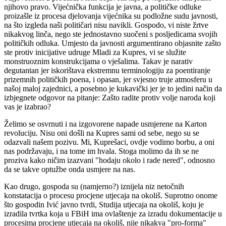
njihovo pravo. Vijećnička funkcija je javna, a političke odluke
proizašle iz procesa djelovanja vijećnika su podložne sudu javnosti,
na što izgleda naši političari nisu navikli. Gospodo, vi niste žrtve
nikakvog linča, nego ste jednostavno suočeni s posljedicama svojih
političkih odluka. Umjesto da javnosti argumentirano objasnite zašto
ste protiv inicijative udruge Mladi za Kupres, vi se služite
monstruoznim konstrukcijama o vješalima. Takav je narativ
degutantan jer iskorištava ekstremnu terminologiju za poentiranje
prizemnih političkih poena, i opasan, jer svjesno truje atmosferu u
našoj maloj zajednici, a posebno je kukavički jer je to jedini način da
izbjegnete odgovor na pitanje: Zašto radite protiv volje naroda koji
vas je izabrao?
Želimo se osvrnuti i na izgovorene napade usmjerene na Karton
revoluciju. Nisu oni došli na Kupres sami od sebe, nego su se
odazvali našem pozivu. Mi, Kuprešaci, ovdje vodimo borbu, a oni
nas podržavaju, i na tome im hvala. Stoga molimo da ih se ne
proziva kako ničim izazvani "hodaju okolo i rade nered", odnosno
da se takve optužbe onda usmjere na nas.
Kao drugo, gospoda su (namjerno?) iznijela niz netočnih
konstatacija o procesu procjene utjecaja na okoliš. Suprotno onome
što gospodin Ivić javno tvrdi, Studija utjecaja na okoliš, koju je
izradila tvrtka koja u FBiH ima ovlaštenje za izradu dokumentacije u
procesima procjene utjecaja na okoliš, nije nikakva "pro-forma"