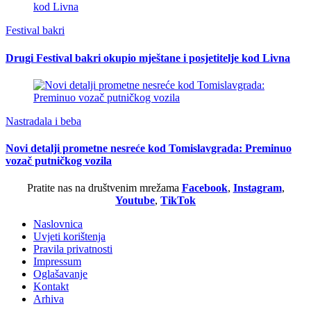
Festival bakri
Drugi Festival bakri okupio mještane i posjetitelje kod Livna
Nastradala i beba
Novi detalji prometne nesreće kod Tomislavgrada: Preminuo
vozač putničkog vozila
Pratite nas na društvenim mrežama
Facebook
,
Instagram
,
Youtube
,
TikTok
Naslovnica
Uvjeti korištenja
Pravila privatnosti
Impressum
Oglašavanje
Kontakt
Arhiva