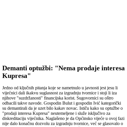
Demanti optužbi: "Nema prodaje interesa
Kupresa"
Jedno od ključnih pitanja koje se nametnulo u javnosti jest jesu li
vijećnici dali ikakvu suglasnost za izgradnju tvornice i stoji li iza
njihove "suzdržanosti" financijska korist. Sugovornici su oštro
odbacili takve navode. Gospodin Bulut i gospodin Ivić kategorički
su demantirali da je uzet bilo kakav novac. Ističu kako su optužbe o
"prodaji interesa Kupresa" neutemeljene i služe isključivo za
diskreditaciju vijećnika. Naglašeno je da Općinsko vijeće u ovoj fazi
nije dalo konačnu dozvolu za izgradnju tvornice, već se glasovalo o