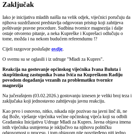
Zaključak
Iako je inicijativa mladih naišla na velik odjek, vijećnici poručuju da
njihova suzdržanost predstavlja odgovoran pristup koji zahtijeva
poštivanje pravne procedure. Sudbina tvornice magnezija i dalje
ostaje otvoreno pitanje, a neka Kupreške i Kuprešaci odlučuju o
tome, možda i na nekom budućem referendumu !?
Cijeli razgovor poslušajte
ovdje
.
O svemu su se oglasili i iz udruge "Mladi za Kupres".
Reakcija na gostovanje općinskog vijećnika Ivana Buluta i
skupštinskog zastupnika Ivana Ivića na Kupreškom Radiju
povodom događanja vezanih za problematiku tvornice
magnezija
Na jučerašnjem (03.02.2026.) gostovanju iznesen je veliki broj teza i
zaključaka koji jednostavno zahtijevaju javnu reakciju.
Kao prvo i osnovno, nitko, nikada nije pozivao na javni linč ili, ne
daj Bože, vješanje vijećnika većine općinskog vijeća koji su odbili
Građansku Inicijativu Udruge Mladi za Kupres. Javna objava imena
istih vijećnika usmjerena je isključivo na njihovu političku
odgovornost u procesu, i tom objavom nije povrijeđeno niti jedno