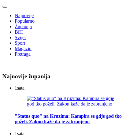
Najnovije
Popularno
Županija
BiH
Svijet
Sport
Magazin
Pretraga
Najnovije županija
1
sata
"Status quo" na Kruzima: Kampira se gdje god tko
poželi. Zakon kaže da je zabranjeno
1
sata