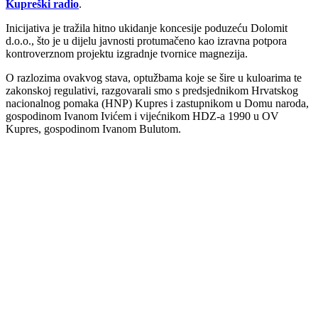
Kupreški radio
.
Inicijativa je tražila hitno ukidanje koncesije poduzeću Dolomit
d.o.o., što je u dijelu javnosti protumačeno kao izravna potpora
kontroverznom projektu izgradnje tvornice magnezija.
O razlozima ovakvog stava, optužbama koje se šire u kuloarima te
zakonskoj regulativi, razgovarali smo s predsjednikom Hrvatskog
nacionalnog pomaka (HNP) Kupres i zastupnikom u Domu naroda,
gospodinom Ivanom Ivićem i vijećnikom HDZ-a 1990 u OV
Kupres, gospodinom Ivanom Bulutom.