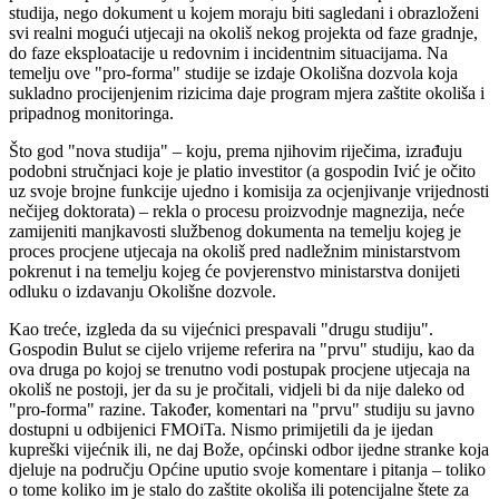
studija, nego dokument u kojem moraju biti sagledani i obrazloženi
svi realni mogući utjecaji na okoliš nekog projekta od faze gradnje,
do faze eksploatacije u redovnim i incidentnim situacijama. Na
temelju ove "pro-forma" studije se izdaje Okolišna dozvola koja
sukladno procijenjenim rizicima daje program mjera zaštite okoliša i
pripadnog monitoringa.
Što god "nova studija" – koju, prema njihovim riječima, izrađuju
podobni stručnjaci koje je platio investitor (a gospodin Ivić je očito
uz svoje brojne funkcije ujedno i komisija za ocjenjivanje vrijednosti
nečijeg doktorata) – rekla o procesu proizvodnje magnezija, neće
zamijeniti manjkavosti službenog dokumenta na temelju kojeg je
proces procjene utjecaja na okoliš pred nadležnim ministarstvom
pokrenut i na temelju kojeg će povjerenstvo ministarstva donijeti
odluku o izdavanju Okolišne dozvole.
Kao treće, izgleda da su vijećnici prespavali "drugu studiju".
Gospodin Bulut se cijelo vrijeme referira na "prvu" studiju, kao da
ova druga po kojoj se trenutno vodi postupak procjene utjecaja na
okoliš ne postoji, jer da su je pročitali, vidjeli bi da nije daleko od
"pro-forma" razine. Također, komentari na "prvu" studiju su javno
dostupni u odbijenici FMOiTa. Nismo primijetili da je ijedan
kupreški vijećnik ili, ne daj Bože, općinski odbor ijedne stranke koja
djeluje na području Općine uputio svoje komentare i pitanja – toliko
o tome koliko im je stalo do zaštite okoliša ili potencijalne štete za