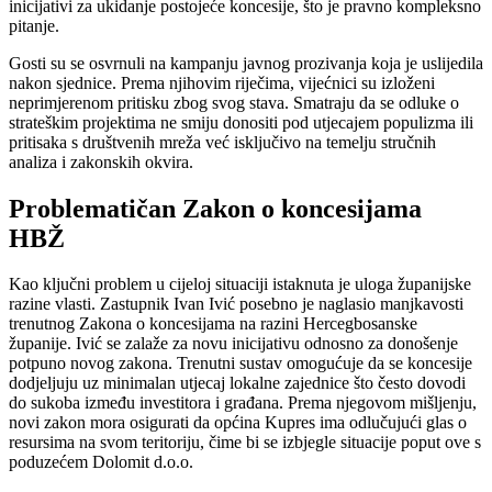
inicijativi za ukidanje postojeće koncesije, što je pravno kompleksno
pitanje.
Gosti su se osvrnuli na kampanju javnog prozivanja koja je uslijedila
nakon sjednice. Prema njihovim riječima, vijećnici su izloženi
neprimjerenom pritisku zbog svog stava. Smatraju da se odluke o
strateškim projektima ne smiju donositi pod utjecajem populizma ili
pritisaka s društvenih mreža već isključivo na temelju stručnih
analiza i zakonskih okvira.
Problematičan Zakon o koncesijama
HBŽ
Kao ključni problem u cijeloj situaciji istaknuta je uloga županijske
razine vlasti. Zastupnik Ivan Ivić posebno je naglasio manjkavosti
trenutnog Zakona o koncesijama na razini Hercegbosanske
županije. Ivić se zalaže za novu inicijativu odnosno za donošenje
potpuno novog zakona. Trenutni sustav omogućuje da se koncesije
dodjeljuju uz minimalan utjecaj lokalne zajednice što često dovodi
do sukoba između investitora i građana. Prema njegovom mišljenju,
novi zakon mora osigurati da općina Kupres ima odlučujući glas o
resursima na svom teritoriju, čime bi se izbjegle situacije poput ove s
poduzećem Dolomit d.o.o.