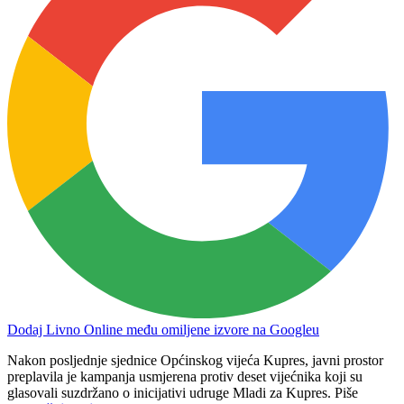
Dodaj Livno Online među omiljene izvore na Googleu
Nakon posljednje sjednice Općinskog vijeća Kupres, javni prostor
preplavila je kampanja usmjerena protiv deset vijećnika koji su
glasovali suzdržano o inicijativi udruge Mladi za Kupres. Piše