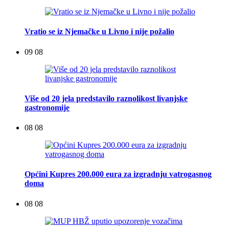
Vratio se iz Njemačke u Livno i nije požalio
09 08
Više od 20 jela predstavilo raznolikost livanjske
gastronomije
08 08
Općini Kupres 200.000 eura za izgradnju vatrogasnog
doma
08 08