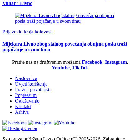
Vilhar" Livno
Prijave do kraja kolovoza
Mljekara Livno zbog stalnog povećanja obujma posla traži
pojačanje u svom timu
Pratite nas na društvenim mrežama
Facebook
,
Instagram
,
Youtube
,
TikTok
Naslovnica
Uvjeti korištenja
Pravila privatnosti
Impressum
Oglašavanje
Kontakt
Arhiva
Sva prava pridržana Livno Online (C) 2005-2026. Zabranjeno