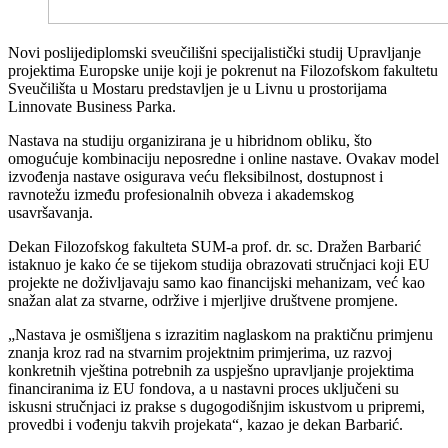
Novi poslijediplomski sveučilišni specijalistički studij Upravljanje
projektima Europske unije koji je pokrenut na Filozofskom fakultetu
Sveučilišta u Mostaru predstavljen je u Livnu u prostorijama
Linnovate Business Parka.
Nastava na studiju organizirana je u hibridnom obliku, što
omogućuje kombinaciju neposredne i online nastave. Ovakav model
izvođenja nastave osigurava veću fleksibilnost, dostupnost i
ravnotežu između profesionalnih obveza i akademskog
usavršavanja.
Dekan Filozofskog fakulteta SUM-a prof. dr. sc. Dražen Barbarić
istaknuo je kako će se tijekom studija obrazovati stručnjaci koji EU
projekte ne doživljavaju samo kao financijski mehanizam, već kao
snažan alat za stvarne, održive i mjerljive društvene promjene.
„Nastava je osmišljena s izrazitim naglaskom na praktičnu primjenu
znanja kroz rad na stvarnim projektnim primjerima, uz razvoj
konkretnih vještina potrebnih za uspješno upravljanje projektima
financiranima iz EU fondova, a u nastavni proces uključeni su
iskusni stručnjaci iz prakse s dugogodišnjim iskustvom u pripremi,
provedbi i vođenju takvih projekata“, kazao je dekan Barbarić.