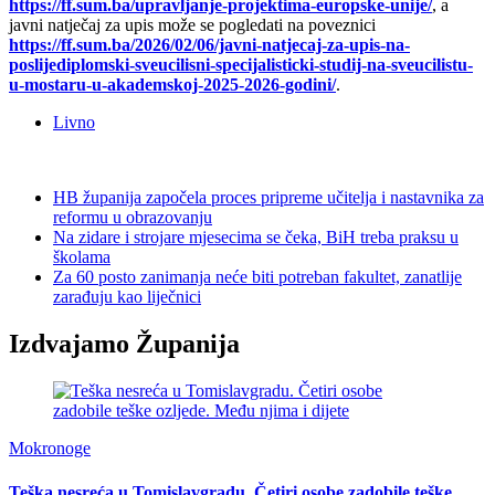
https://ff.sum.ba/upravljanje-projektima-europske-unije/
, a
javni natječaj za upis može se pogledati na poveznici
https://ff.sum.ba/2026/02/06/javni-natjecaj-za-upis-na-
poslijediplomski-sveucilisni-specijalisticki-studij-na-sveucilistu-
u-mostaru-u-akademskoj-2025-2026-godini/
.
Livno
HB županija započela proces pripreme učitelja i nastavnika za
reformu u obrazovanju
Na zidare i strojare mjesecima se čeka, BiH treba praksu u
školama
Za 60 posto zanimanja neće biti potreban fakultet, zanatlije
zarađuju kao liječnici
Izdvajamo Županija
Mokronoge
Teška nesreća u Tomislavgradu. Četiri osobe zadobile teške