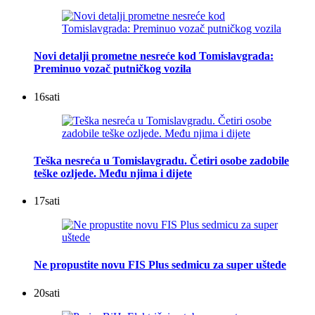
Novi detalji prometne nesreće kod Tomislavgrada:
Preminuo vozač putničkog vozila
16
sati
Teška nesreća u Tomislavgradu. Četiri osobe zadobile
teške ozljede. Među njima i dijete
17
sati
Ne propustite novu FIS Plus sedmicu za super uštede
20
sati