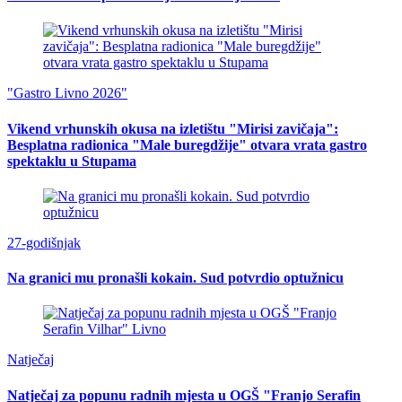
"Gastro Livno 2026"
Vikend vrhunskih okusa na izletištu "Mirisi zavičaja":
Besplatna radionica "Male buregdžije" otvara vrata gastro
spektaklu u Stupama
27-godišnjak
Na granici mu pronašli kokain. Sud potvrdio optužnicu
Natječaj
Natječaj za popunu radnih mjesta u OGŠ "Franjo Serafin