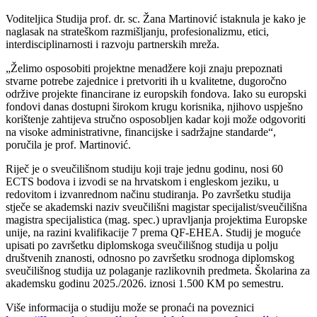
Voditeljica Studija prof. dr. sc. Žana Martinović istaknula je kako je
naglasak na strateškom razmišljanju, profesionalizmu, etici,
interdisciplinarnosti i razvoju partnerskih mreža.
„Želimo osposobiti projektne menadžere koji znaju prepoznati
stvarne potrebe zajednice i pretvoriti ih u kvalitetne, dugoročno
održive projekte financirane iz europskih fondova. Iako su europski
fondovi danas dostupni širokom krugu korisnika, njihovo uspješno
korištenje zahtijeva stručno osposobljen kadar koji može odgovoriti
na visoke administrativne, financijske i sadržajne standarde“,
poručila je prof. Martinović.
Riječ je o sveučilišnom studiju koji traje jednu godinu, nosi 60
ECTS bodova i izvodi se na hrvatskom i engleskom jeziku, u
redovitom i izvanrednom načinu studiranja. Po završetku studija
stječe se akademski naziv sveučilišni magistar specijalist/sveučilišna
magistra specijalistica (mag. spec.) upravljanja projektima Europske
unije, na razini kvalifikacije 7 prema QF-EHEA. Studij je moguće
upisati po završetku diplomskoga sveučilišnog studija u polju
društvenih znanosti, odnosno po završetku srodnoga diplomskog
sveučilišnog studija uz polaganje razlikovnih predmeta. Školarina za
akademsku godinu 2025./2026. iznosi 1.500 KM po semestru.
Više informacija o studiju može se pronaći na poveznici