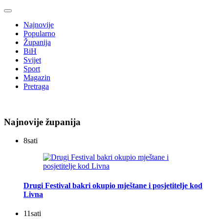
Najnovije
Popularno
Županija
BiH
Svijet
Sport
Magazin
Pretraga
Najnovije županija
8
sati
Drugi Festival bakri okupio mještane i posjetitelje kod
Livna
11
sati