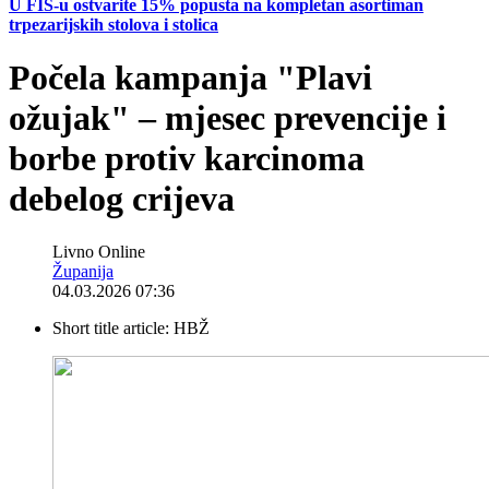
U FIS-u ostvarite 15% popusta na kompletan asortiman
trpezarijskih stolova i stolica
Počela kampanja "Plavi
ožujak" – mjesec prevencije i
borbe protiv karcinoma
debelog crijeva
Livno Online
Županija
04.03.2026 07:36
Short title article:
HBŽ