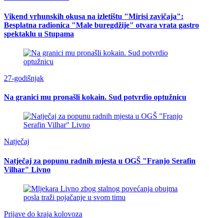
Vikend vrhunskih okusa na izletištu "Mirisi zavičaja":
Besplatna radionica "Male buregdžije" otvara vrata gastro
spektaklu u Stupama
27-godišnjak
Na granici mu pronašli kokain. Sud potvrdio optužnicu
Natječaj
Natječaj za popunu radnih mjesta u OGŠ "Franjo Serafin
Vilhar" Livno
Prijave do kraja kolovoza