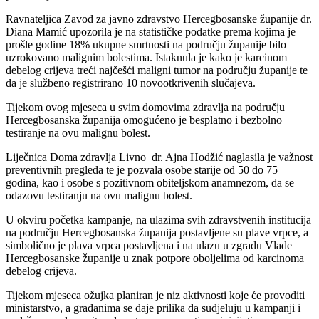
Ravnateljica Zavod za javno zdravstvo Hercegbosanske županije dr.
Diana Mamić upozorila je na statističke podatke prema kojima je
prošle godine 18% ukupne smrtnosti na području županije bilo
uzrokovano malignim bolestima. Istaknula je kako je karcinom
debelog crijeva treći najčešći maligni tumor na području županije te
da je službeno registrirano 10 novootkrivenih slučajeva.
Tijekom ovog mjeseca u svim domovima zdravlja na području
Hercegbosanska županija omogućeno je besplatno i bezbolno
testiranje na ovu malignu bolest.
Liječnica Doma zdravlja Livno dr. Ajna Hodžić naglasila je važnost
preventivnih pregleda te je pozvala osobe starije od 50 do 75
godina, kao i osobe s pozitivnom obiteljskom anamnezom, da se
odazovu testiranju na ovu malignu bolest.
U okviru početka kampanje, na ulazima svih zdravstvenih institucija
na području Hercegbosanska županija postavljene su plave vrpce, a
simbolično je plava vrpca postavljena i na ulazu u zgradu Vlade
Hercegbosanske županije u znak potpore oboljelima od karcinoma
debelog crijeva.
Tijekom mjeseca ožujka planiran je niz aktivnosti koje će provoditi
ministarstvo, a građanima se daje prilika da sudjeluju u kampanji i