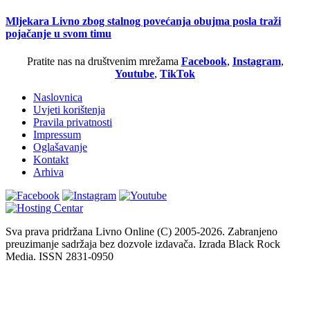
Mljekara Livno zbog stalnog povećanja obujma posla traži
pojačanje u svom timu
Pratite nas na društvenim mrežama
Facebook
,
Instagram
,
Youtube
,
TikTok
Naslovnica
Uvjeti korištenja
Pravila privatnosti
Impressum
Oglašavanje
Kontakt
Arhiva
Sva prava pridržana Livno Online (C) 2005-2026. Zabranjeno
preuzimanje sadržaja bez dozvole izdavača. Izrada Black Rock
Media. ISSN 2831-0950