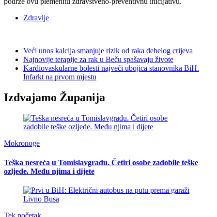
podrže ovu plemenitu zdravstveno-preventivnu inicijativu.
Zdravlje
Veći unos kalcija smanjuje rizik od raka debelog crijeva
Najnovije terapije za rak u Beču spašavaju živote
Kardiovaskularne bolesti najveći ubojica stanovnika BiH.
Infarkt na prvom mjestu
Izdvajamo Županija
Mokronoge
Teška nesreća u Tomislavgradu. Četiri osobe zadobile teške
ozljede. Među njima i dijete
Tek početak