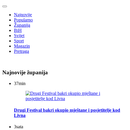
Najnovije
Popularno
Županija
BiH
Svijet
Sport
Magazin
Pretraga
Najnovije županija
37
min
Drugi Festival bakri okupio mještane i posjetitelje kod
Livna
3
sata