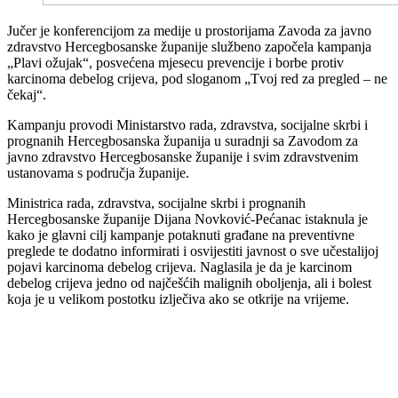
Jučer je konferencijom za medije u prostorijama Zavoda za javno
zdravstvo Hercegbosanske županije službeno započela kampanja
„Plavi ožujak“, posvećena mjesecu prevencije i borbe protiv
karcinoma debelog crijeva, pod sloganom „Tvoj red za pregled – ne
čekaj“.
Kampanju provodi Ministarstvo rada, zdravstva, socijalne skrbi i
prognanih Hercegbosanska županija u suradnji sa Zavodom za
javno zdravstvo Hercegbosanske županije i svim zdravstvenim
ustanovama s područja županije.
Ministrica rada, zdravstva, socijalne skrbi i prognanih
Hercegbosanske županije Dijana Novković-Pećanac istaknula je
kako je glavni cilj kampanje potaknuti građane na preventivne
preglede te dodatno informirati i osvijestiti javnost o sve učestalijoj
pojavi karcinoma debelog crijeva. Naglasila je da je karcinom
debelog crijeva jedno od najčešćih malignih oboljenja, ali i bolest
koja je u velikom postotku izlječiva ako se otkrije na vrijeme.