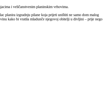
njacima i veličanstvenim planinskim vrhovima.
lac planira izgradnju pilane koja prijeti uništiti ne samo dom malog
inu kako bi vratila mladunče njegovoj obitelji u divljini – prije nego