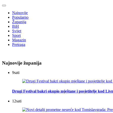
Najnovije
Popularno
Županija
BiH
Svijet
Sport
Magazin
Pretraga
Najnovije županija
9
sati
Drugi Festival bakri okupio mještane i posjetitelje kod Liv
12
sati