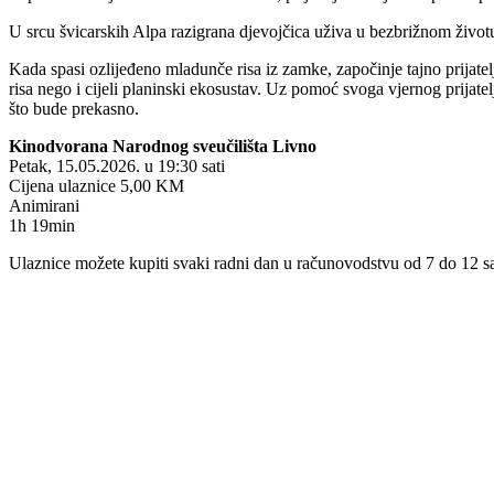
U srcu švicarskih Alpa razigrana djevojčica uživa u bezbrižnom živo
Kada spasi ozlijeđeno mladunče risa iz zamke, započinje tajno prijatelj
risa nego i cijeli planinski ekosustav. Uz pomoć svoga vjernog prijate
što bude prekasno.
Kinodvorana Narodnog sveučilišta Livno
Petak, 15.05.2026. u 19:30 sati
Cijena ulaznice 5,00 KM
Animirani
1h 19min
Ulaznice možete kupiti svaki radni dan u računovodstvu od 7 do 12 sati