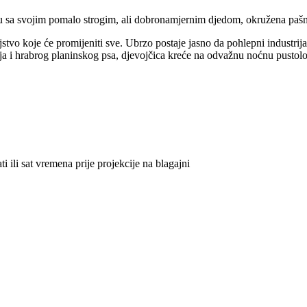
tu sa svojim pomalo strogim, ali dobronamjernim djedom, okružena paš
stvo koje će promijeniti sve. Ubrzo postaje jasno da pohlepni industrija
lja i hrabrog planinskog psa, djevojčica kreće na odvažnu noćnu pustolov
 ili sat vremena prije projekcije na blagajni