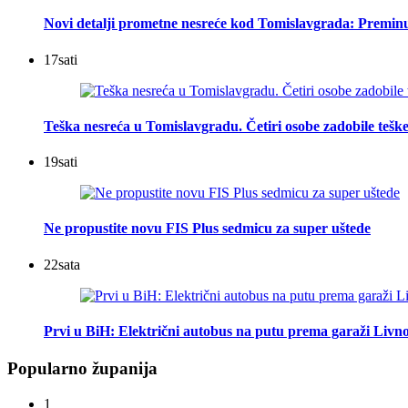
Novi detalji prometne nesreće kod Tomislavgrada: Preminu
17
sati
Teška nesreća u Tomislavgradu. Četiri osobe zadobile teške
19
sati
Ne propustite novu FIS Plus sedmicu za super uštede
22
sata
Prvi u BiH: Električni autobus na putu prema garaži Livn
Popularno županija
1