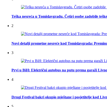
Teška nesreća u Tomislavgradu. Četiri osobe zadobile teške
2
Novi detalji prometne nesreće kod Tomislavgrada: Preminu
3
Prvi u BiH: Električni autobus na putu prema garaži Livn
4
Drugi Festival bakri okupio mještane i posjetitelje kod Liv
5