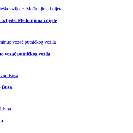
 ozljede. Među njima i dijete
o vozač putničkog vozila
o Busa
na