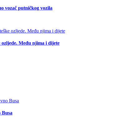
o vozač putničkog vozila
 ozljede. Među njima i dijete
o Busa