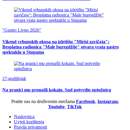
"Gastro Livno 2026"
Vikend vrhunskih okusa na izletištu "Mirisi zavičaja":
Besplatna radionica "Male buregdžije" otvara vrata gastro
spektaklu u Stupama
27-godišnjak
Na granici mu pronašli kokain. Sud potvrdio optužnicu
Pratite nas na društvenim mrežama
Facebook
,
Instagram
,
Youtube
,
TikTok
Naslovnica
Uvjeti korištenja
Pravila privatnosti