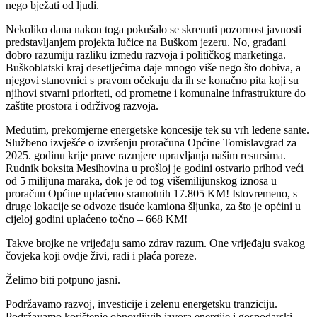
nego bježati od ljudi.
Nekoliko dana nakon toga pokušalo se skrenuti pozornost javnosti
predstavljanjem projekta lučice na Buškom jezeru. No, građani
dobro razumiju razliku između razvoja i političkog marketinga.
Buškoblatski kraj desetljećima daje mnogo više nego što dobiva, a
njegovi stanovnici s pravom očekuju da ih se konačno pita koji su
njihovi stvarni prioriteti, od prometne i komunalne infrastrukture do
zaštite prostora i održivog razvoja.
Međutim, prekomjerne energetske koncesije tek su vrh ledene sante.
Službeno izvješće o izvršenju proračuna Općine Tomislavgrad za
2025. godinu krije prave razmjere upravljanja našim resursima.
Rudnik boksita Mesihovina u prošloj je godini ostvario prihod veći
od 5 milijuna maraka, dok je od tog višemilijunskog iznosa u
proračun Općine uplaćeno sramotnih 17.805 KM! Istovremeno, s
druge lokacije se odvoze tisuće kamiona šljunka, za što je općini u
cijeloj godini uplaćeno točno – 668 KM!
Takve brojke ne vrijeđaju samo zdrav razum. One vrijeđaju svakog
čovjeka koji ovdje živi, radi i plaća poreze.
Želimo biti potpuno jasni.
Podržavamo razvoj, investicije i zelenu energetsku tranziciju.
Podržavamo korištenje obnovljivih izvora energije i gospodarski