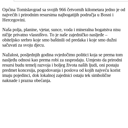
Općina Tomislavgrad sa svojih 966 četvornih kilometara jedno je od
najvećih i prirodnim resursima najbogatijih područja u Bosni i
Hercegovini.
Naša polja, planine, vjetar, sunce, voda i mineralna bogatstva nisu
ničije privatno vlasništvo. To je naše zajedničko nasljeđe –
obiteljsko srebro koje smo baštinili od predaka i koje smo dužni
sačuvati za svoju djecu.
Nažalost, posljednjih godina svjedočimo politici koja se prema tom
nasljeđu odnosi kao prema robi za rasprodaju. Umjesto da prirodni
resursi budu temelj razvoja i boljeg života naših ljudi, oni postaju
predmet koncesija, pogodovanja i poslova od kojih najveću korist
imaju pojedinci, dok lokalnoj zajednici ostaju tek simbolične
naknade i prazna obećanja.