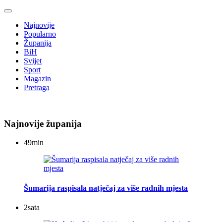
Najnovije
Popularno
Županija
BiH
Svijet
Sport
Magazin
Pretraga
Najnovije županija
49
min
Šumarija raspisala natječaj za više radnih mjesta
2
sata