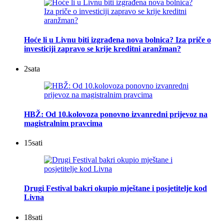
Hoće li u Livnu biti izgrađena nova bolnica? Iza priče o
investiciji zapravo se krije kreditni aranžman?
2
sata
HBŽ: Od 10.kolovoza ponovno izvanredni prijevoz na
magistralnim pravcima
15
sati
Drugi Festival bakri okupio mještane i posjetitelje kod
Livna
18
sati