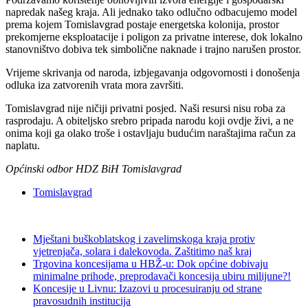
napredak našeg kraja. Ali jednako tako odlučno odbacujemo model
prema kojem Tomislavgrad postaje energetska kolonija, prostor
prekomjerne eksploatacije i poligon za privatne interese, dok lokalno
stanovništvo dobiva tek simbolične naknade i trajno narušen prostor.
Vrijeme skrivanja od naroda, izbjegavanja odgovornosti i donošenja
odluka iza zatvorenih vrata mora završiti.
Tomislavgrad nije ničiji privatni posjed. Naši resursi nisu roba za
rasprodaju. A obiteljsko srebro pripada narodu koji ovdje živi, a ne
onima koji ga olako troše i ostavljaju budućim naraštajima račun za
naplatu.
Općinski odbor HDZ BiH Tomislavgrad
Tomislavgrad
Mještani buškoblatskog i zavelimskoga kraja protiv
vjetrenjača, solara i dalekovoda. Zaštitimo naš kraj
Trgovina koncesijama u HBŽ-u: Dok općine dobivaju
minimalne prihode, preprodavači koncesija ubiru milijune?!
Koncesije u Livnu: Izazovi u procesuiranju od strane
pravosudnih institucija