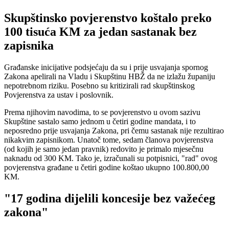
Skupštinsko povjerenstvo koštalo preko
100 tisuća KM za jedan sastanak bez
zapisnika
Građanske inicijative podsjećaju da su i prije usvajanja spornog
Zakona apelirali na Vladu i Skupštinu HBŽ da ne izlažu županiju
nepotrebnom riziku. Posebno su kritizirali rad skupštinskog
Povjerenstva za ustav i poslovnik.
Prema njihovim navodima, to se povjerenstvo u ovom sazivu
Skupštine sastalo samo jednom u četiri godine mandata, i to
neposredno prije usvajanja Zakona, pri čemu sastanak nije rezultirao
nikakvim zapisnikom. Unatoč tome, sedam članova povjerenstva
(od kojih je samo jedan pravnik) redovito je primalo mjesečnu
naknadu od 300 KM. Tako je, izračunali su potpisnici, "rad" ovog
povjerenstva građane u četiri godine koštao ukupno 100.800,00
KM.
"17 godina dijelili koncesije bez važećeg
zakona"