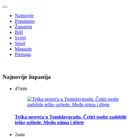
Najnovije
Popularno
Županija
BiH
Svijet
Sport
Magazin
Pretraga
Najnovije županija
47
min
Teška nesreća u Tomislavgradu. Četiri osobe zadobile
teške ozljede. Među njima i dijete
2
sata