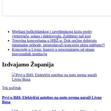
Mještani buškoblatskog i zavelimskoga kraja protiv
vjetrenjača, solara i dalekovoda. Zaštitimo naš kraj
Trgovina koncesijama u HBŽ-u: Dok općine dobivaju
minimalne prihode, preprodavači koncesija ubiru milijune?!
Koncesije u Livnu: Izazovi u procesuiranju od strane
pravosudnih institucija
Izdvajamo Županija
Tek početak
Prvi u BiH: Električni autobus na putu prema garaži Livno
Busa