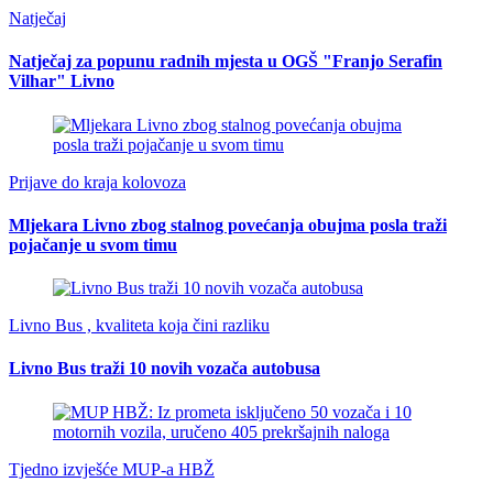
Natječaj
Natječaj za popunu radnih mjesta u OGŠ "Franjo Serafin
Vilhar" Livno
Prijave do kraja kolovoza
Mljekara Livno zbog stalnog povećanja obujma posla traži
pojačanje u svom timu
Livno Bus , kvaliteta koja čini razliku
Livno Bus traži 10 novih vozača autobusa
Tjedno izvješće MUP-a HBŽ