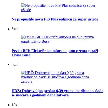
Ne propustite novu FIS Plus sedmicu za super uštede
5
sati
Prvi u BiH: Električni autobus na putu prema garaži
Livno Busa
6
sati
HBŽ: Dobrovoljno predao 0,39 grama marihuane. Sada
se suočava s godinom dana zatvora
18
sati