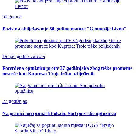
50 godina
Poziv na obilježavanje 50 godina mature "Gimnazije Livno"
Do pet godina zatvora
Potvrđena optužnica protiv 37-godišnjaka zbog teške prometne
nesreće kod Kupresa: Troje teško ozlijeđenih
27-godišnjak
Na granici mu pronašli kokain. Sud potvrdio optužnicu