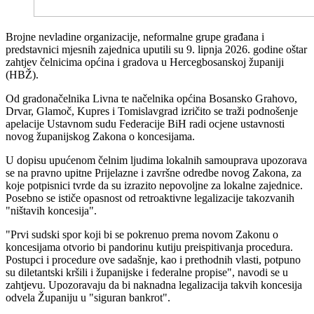
Brojne nevladine organizacije, neformalne grupe građana i
predstavnici mjesnih zajednica uputili su 9. lipnja 2026. godine oštar
zahtjev čelnicima općina i gradova u Hercegbosanskoj županiji
(HBŽ).
Od gradonačelnika Livna te načelnika općina Bosansko Grahovo,
Drvar, Glamoč, Kupres i Tomislavgrad izričito se traži podnošenje
apelacije Ustavnom sudu Federacije BiH radi ocjene ustavnosti
novog županijskog Zakona o koncesijama.
U dopisu upućenom čelnim ljudima lokalnih samouprava upozorava
se na pravno upitne Prijelazne i završne odredbe novog Zakona, za
koje potpisnici tvrde da su izrazito nepovoljne za lokalne zajednice.
Posebno se ističe opasnost od retroaktivne legalizacije takozvanih
"ništavih koncesija".
"Prvi sudski spor koji bi se pokrenuo prema novom Zakonu o
koncesijama otvorio bi pandorinu kutiju preispitivanja procedura.
Postupci i procedure ove sadašnje, kao i prethodnih vlasti, potpuno
su diletantski kršili i županijske i federalne propise", navodi se u
zahtjevu. Upozoravaju da bi naknadna legalizacija takvih koncesija
odvela Županiju u "siguran bankrot".