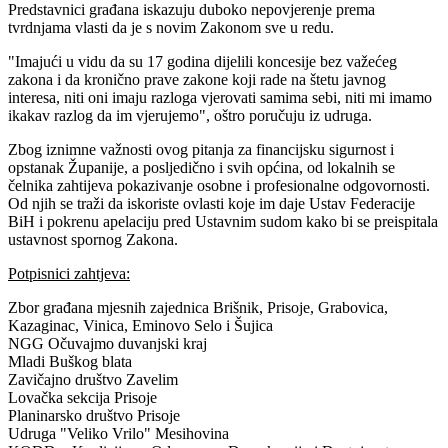
Predstavnici građana iskazuju duboko nepovjerenje prema
tvrdnjama vlasti da je s novim Zakonom sve u redu.
"Imajući u vidu da su 17 godina dijelili koncesije bez važećeg
zakona i da kronično prave zakone koji rade na štetu javnog
interesa, niti oni imaju razloga vjerovati samima sebi, niti mi imamo
ikakav razlog da im vjerujemo", oštro poručuju iz udruga.
Zbog iznimne važnosti ovog pitanja za financijsku sigurnost i
opstanak Županije, a posljedično i svih općina, od lokalnih se
čelnika zahtijeva pokazivanje osobne i profesionalne odgovornosti.
Od njih se traži da iskoriste ovlasti koje im daje Ustav Federacije
BiH i pokrenu apelaciju pred Ustavnim sudom kako bi se preispitala
ustavnost spornog Zakona.
Potpisnici zahtjeva:
Zbor građana mjesnih zajednica Brišnik, Prisoje, Grabovica,
Kazaginac, Vinica, Eminovo Selo i Šujica
NGG Očuvajmo duvanjski kraj
Mladi Buškog blata
Zavičajno društvo Zavelim
Lovačka sekcija Prisoje
Planinarsko društvo Prisoje
Udruga "Veliko Vrilo" Mesihovina