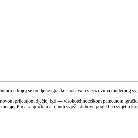
vanturu u kojoj se omiljene igračke suočavaju s izazovima modernog svij
 novom prijetnjom dječjoj igri — visokotehnološkom pametnom igračkom 
 emocije, Priča o igračkama 5 nudi svjež i duhovit pogled na svijet u ko