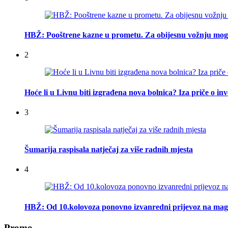
HBŽ: Pooštrene kazne u prometu. Za obijesnu vožnju mogu
2
Hoće li u Livnu biti izgrađena nova bolnica? Iza priče o inv
3
Šumarija raspisala natječaj za više radnih mjesta
4
HBŽ: Od 10.kolovoza ponovno izvanredni prijevoz na mag
Promo