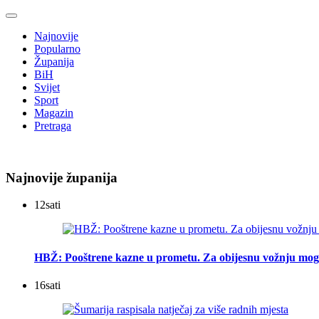
Najnovije
Popularno
Županija
BiH
Svijet
Sport
Magazin
Pretraga
Najnovije županija
12
sati
HBŽ: Pooštrene kazne u prometu. Za obijesnu vožnju mogu
16
sati