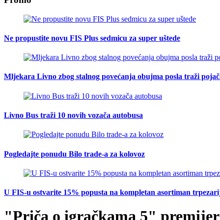
Ne propustite novu FIS Plus sedmicu za super uštede
Mljekara Livno zbog stalnog povećanja obujma posla traži poja
Livno Bus traži 10 novih vozača autobusa
Pogledajte ponudu Bilo trade-a za kolovoz
U FIS-u ostvarite 15% popusta na kompletan asortiman trpezarijsk
"Priča o igračkama 5" premijer