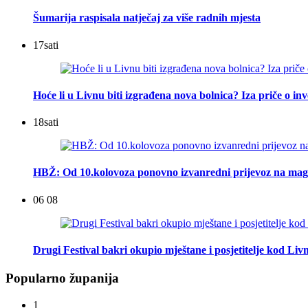
Šumarija raspisala natječaj za više radnih mjesta
17
sati
Hoće li u Livnu biti izgrađena nova bolnica? Iza priče o inv
18
sati
HBŽ: Od 10.kolovoza ponovno izvanredni prijevoz na mag
06 08
Drugi Festival bakri okupio mještane i posjetitelje kod Liv
Popularno županija
1