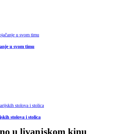
čanje u svom timu
ih stolova i stolica
no u livanjskom kinu