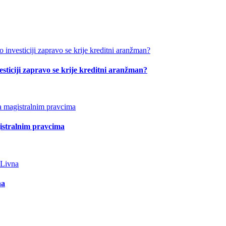
esticiji zapravo se krije kreditni aranžman?
istralnim pravcima
na