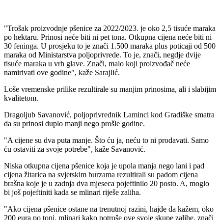
"Trošak proizvodnje pšenice za 2022/2023. je oko 2,5 tisuće maraka
po hektaru. Prinosi neće biti ni pet tona. Otkupna cijena neće biti ni
30 feninga. U prosjeku to je znači 1.500 maraka plus poticaji od 500
maraka od Ministarstva poljoprivrede. To je, znači, negdje dvije
tisuće maraka u vrh glave. Znači, malo koji proizvođač neće
namirivati ove godine", kaže Sarajlić.
Loše vremenske prilike rezultirale su manjim prinosima, ali i slabijim
kvalitetom.
Dragoljub Savanović, poljoprivrednik Laminci kod Gradiške smatra
da su prinosi duplo manji nego prošle godine.
"A cijene su dva puta manje. Što ću ja, neću to ni prodavati. Samo
ću ostaviti za svoje potrebe", kaže Savanović.
Niska otkupna cijena pšenice koja je upola manja nego lani i pad
cijena žitarica na svjetskim burzama rezultirali su padom cijena
brašna koje je u zadnja dva mjeseca pojeftinilo 20 posto. A, moglo
bi još pojeftiniti kada se mlinari riješe zaliha.
"Ako cijena pšenice ostane na trenutnoj razini, hajde da kažem, oko
200 eura po toni, mlinari kako potroše ove svoje skupe zalihe, znači