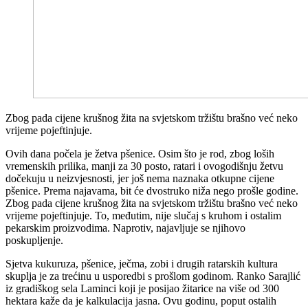
Zbog pada cijene krušnog žita na svjetskom tržištu brašno već neko
vrijeme pojeftinjuje.
Ovih dana počela je žetva pšenice. Osim što je rod, zbog loših
vremenskih prilika, manji za 30 posto, ratari i ovogodišnju žetvu
dočekuju u neizvjesnosti, jer još nema naznaka otkupne cijene
pšenice. Prema najavama, bit će dvostruko niža nego prošle godine.
Zbog pada cijene krušnog žita na svjetskom tržištu brašno već neko
vrijeme pojeftinjuje. To, međutim, nije slučaj s kruhom i ostalim
pekarskim proizvodima. Naprotiv, najavljuje se njihovo
poskupljenje.
Sjetva kukuruza, pšenice, ječma, zobi i drugih ratarskih kultura
skuplja je za trećinu u usporedbi s prošlom godinom. Ranko Sarajlić
iz gradiškog sela Laminci koji je posijao žitarice na više od 300
hektara kaže da je kalkulacija jasna. Ovu godinu, poput ostalih