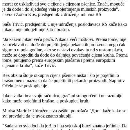
morat će usklađivati svoje cijene s cijenom pšenice. Znači, moguće
je da dođe i do sljedećeg vala pojeftinjenja mlinskih proizvoda",
navodi Zoran Kos, predsjednik Udruženja mlinara RS
Saša Trivić, predsjednik Unije udruženja poslodavaca RS kaže kako
nikada nije bilo jeftinije žito i brašno.
"Ja kažem nikad veća plaća. Nikada veći troškovi. Prema tome, nije
za očekivati da dođe do pojeftinjenja pekarskih proizvoda nego čak
sigurno u pola godine, ako se nastavi ovakav trend s rastom plaća,
može se dogoditi da dođe do daljnjeg povećanja cijena kruha. Prema
tome, putujemo prema europskim plaćama i prema europskim
cijenama kruha", kaže Trivić.
Bez obzira što je otkupna cijena pšenice niska i što je pojeftinilo
brašno nema naznaka da će pojeftiniti pekarski proizvodi. Naprotiv.
Očekuje se poskupljenje.
Iako svatko ima svoju računicu, građani su ogorčeni i ne razumiju
kako može pojeftiniti brašno, a poskupјеti kruh.
Murisa Marić iz Udruženja za zaštitu potrošača "Дон" kaže kako se
svi pravdaju da je uvoz znatno skuplji.
"Sada smo svjedoci da je žito i na svjetskoj burzi znatno jeftinije. Da