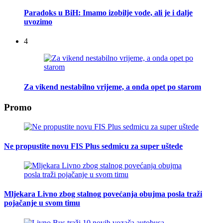
Paradoks u BiH: Imamo izobilje vode, ali je i dalje
uvozimo
4
Za vikend nestabilno vrijeme, a onda opet po starom
Promo
Ne propustite novu FIS Plus sedmicu za super uštede
Mljekara Livno zbog stalnog povećanja obujma posla traži
pojačanje u svom timu