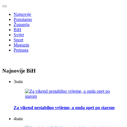
Najnovije
Popularno
Županija
BiH
Svijet
Sport
Magazin
Pretraga
Najnovije BiH
3
sata
Za vikend nestabilno vrijeme, a onda opet po starom
4
sata