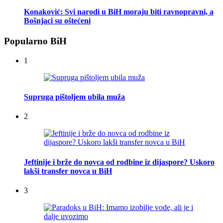
Konaković: Svi narodi u BiH moraju biti ravnopravni, a
Bošnjaci su oštećeni
Popularno BiH
1
Supruga pištoljem ubila muža
2
Jeftinije i brže do novca od rodbine iz dijaspore? Uskoro
lakši transfer novca u BiH
3