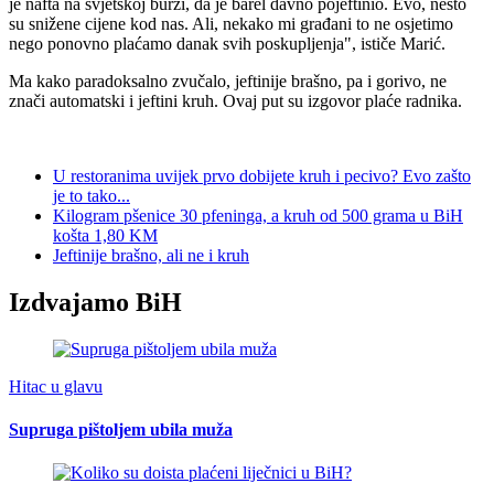
je nafta na svjetskoj burzi, da je barel davno pojeftinio. Evo, nešto
su snižene cijene kod nas. Ali, nekako mi građani to ne osjetimo
nego ponovno plaćamo danak svih poskupljenja", ističe Marić.
Ma kako paradoksalno zvučalo, jeftinije brašno, pa i gorivo, ne
znači automatski i jeftini kruh. Ovaj put su izgovor plaće radnika.
U restoranima uvijek prvo dobijete kruh i pecivo? Evo zašto
je to tako...
Kilogram pšenice 30 pfeninga, a kruh od 500 grama u BiH
košta 1,80 KM
Jeftinije brašno, ali ne i kruh
Izdvajamo BiH
Hitac u glavu
Supruga pištoljem ubila muža