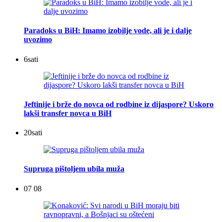
Paradoks u BiH: Imamo izobilje vode, ali je i dalje
uvozimo
6
sati
Jeftinije i brže do novca od rodbine iz dijaspore? Uskoro
lakši transfer novca u BiH
20
sati
Supruga pištoljem ubila muža
07 08