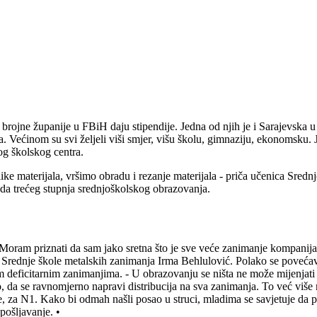
, brojne županije u FBiH daju stipendije. Jedna od njih je i Sarajevska 
. Većinom su svi željeli viši smjer, višu školu, gimnaziju, ekonomsku.
og školskog centra.
materijala, vršimo obradu i rezanje materijala - priča učenica Srednj
reda trećeg stupnja srednjoškolskog obrazovanja.
- Moram priznati da sam jako sretna što je sve veće zanimanje kompanija
ca Srednje škole metalskih zanimanja Irma Behlulović. Polako se povećava
deficitarnim zanimanjima. - U obrazovanju se ništa ne može mijenjati br
a se ravnomjerno napravi distribucija na sva zanimanja. To već više ni
 za N1. Kako bi odmah našli posao u struci, mladima se savjetuje da p
pošljavanje. •