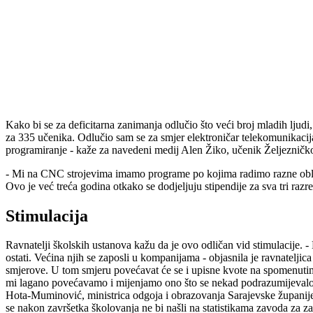
Kako bi se za deficitarna zanimanja odlučio što veći broj mladih ljudi
za 335 učenika. Odlučio sam se za smjer elektroničar telekomunikacija
programiranje - kaže za navedeni medij Alen Žiko, učenik Željezničk
- Mi na CNC strojevima imamo programe po kojima radimo razne oblike 
Ovo je već treća godina otkako se dodjeljuju stipendije za sva tri raz
Stimulacija
Ravnatelji školskih ustanova kažu da je ovo odličan vid stimulacije. 
ostati. Većina njih se zaposli u kompanijama - objasnila je ravnatelji
smjerove. U tom smjeru povećavat će se i upisne kvote na spomenutim 
mi lagano povećavamo i mijenjamo ono što se nekad podrazumijevalo, d
Hota-Muminović, ministrica odgoja i obrazovanja Sarajevske županije,
se nakon završetka školovanja ne bi našli na statistikama zavoda za za