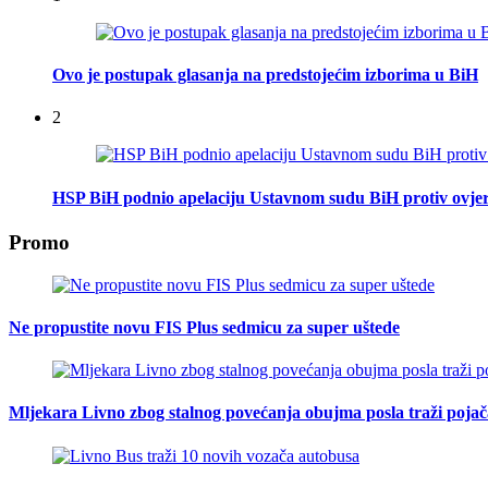
Ovo je postupak glasanja na predstojećim izborima u BiH
2
HSP BiH podnio apelaciju Ustavnom sudu BiH protiv ovje
Promo
Ne propustite novu FIS Plus sedmicu za super uštede
Mljekara Livno zbog stalnog povećanja obujma posla traži poja