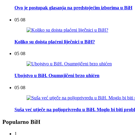
Ovo je postupak glasanja na predstojećim izborima u BiH
05 08
Koliko su doista plaćeni liječnici u BiH?
05 08
Ubojstvo u BiH. Osumnjičeni brzo uhićen
05 08
Suša već utječe na poljoprivredu u BiH. Moglo bi biti pro
Popularno BiH
1