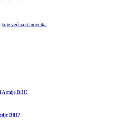
jkuje većina stanovnika
rmije BiH?