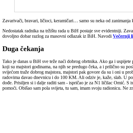
Zavarivači, bravari, ličioci, keramičari… samo su neka od zanimanja k
Nedostatak radnika na tržištu rada u BiH postaje sve evidentniji. Zava
dovoljno dobar razlog za masovni odlazak iz BiH. Navodi
Večernji l
Duga čekanja
Tako je danas u BiH sve teže naći dobrog obrtnika. Ako ga i uspijete 
koji su majstori godinama, na njih se predugo čeka, a i prilično su pos
svijećom traže dobrog majstora, majstori pak govore da su i oni u pro
radovima davao dnevnicu i do 100 KM. Ali odziv je, kaže, slab. U p
dođe. Prisiljen si i dalje raditi sam - ispričao je za N1 ličilac Omić.
pomoći. Obišao sam pola svijeta, tu sam, imam svoju radionicu. Ne znam