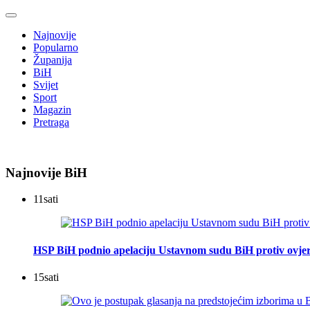
Najnovije
Popularno
Županija
BiH
Svijet
Sport
Magazin
Pretraga
Najnovije BiH
11
sati
HSP BiH podnio apelaciju Ustavnom sudu BiH protiv ovje
15
sati