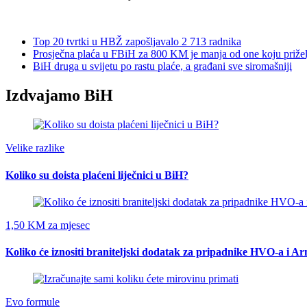
Top 20 tvrtki u HBŽ zapošljavalo 2 713 radnika
Prosječna plaća u FBiH za 800 KM je manja od one koju prižel
BiH druga u svijetu po rastu plaće, a građani sve siromašniji
Izdvajamo BiH
Velike razlike
Koliko su doista plaćeni liječnici u BiH?
1,50 KM za mjesec
Koliko će iznositi braniteljski dodatak za pripadnike HVO-a i A
Evo formule