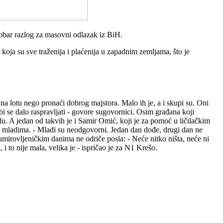
dobar razlog za masovni odlazak iz BiH.
koja su sve traženija i plaćenija u zapadnim zemljama, što je
na lotu nego pronaći dobrog majstora. Malo ih je, a i skupi su. Oni
 bi se dalo raspravljati - govore sugovornici. Osim građana koji
u. A jedan od takvih je i Samir Omić, koji je za pomoć u ličilačkim
 mladima. - Mladi su neodgovorni. Jedan dan dođe, drugi dan ne
u umirovljeničkim danima ne odriče posla: - Neće nitko ništa, neće ni
 to nije mala, velika je - ispričao je za N1 Krešo.