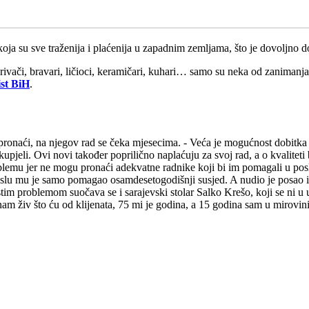
oja su sve traženija i plaćenija u zapadnim zemljama, što je dovoljno 
rivači, bravari, ličioci, keramičari, kuhari… samo su neka od zanimanja 
ist BiH
.
pronaći, na njegov rad se čeka mjesecima. - Veća je mogućnost dobitka 
kupjeli. Ovi novi također poprilično naplaćuju za svoj rad, a o kvaliteti
blemu jer ne mogu pronaći adekvatne radnike koji bi im pomagali u posl
oslu mu je samo pomagao osamdesetogodišnji susjed. A nudio je posao i
 S istim problemom suočava se i sarajevski stolar Salko Krešo, koji se ni 
 živ što ću od klijenata, 75 mi je godina, a 15 godina sam u mirovini, i