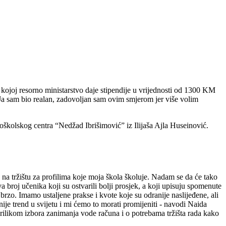
u kojoj resorno ministarstvo daje stipendije u vrijednosti od 1300 KM
 Ja sam bio realan, zadovoljan sam ovim smjerom jer više volim
oškolskog centra “Nedžad Ibrišimović” iz Ilijaša Ajla Huseinović.
 na tržištu za profilima koje moja škola školuje. Nadam se da će tako
 broj učenika koji su ostvarili bolji prosjek, a koji upisuju spomenute
zo. Imamo ustaljene prakse i kvote koje su odranije naslijeđene, ali
je trend u svijetu i mi ćemo to morati promijeniti - navodi Naida
rilikom izbora zanimanja vode računa i o potrebama tržišta rada kako