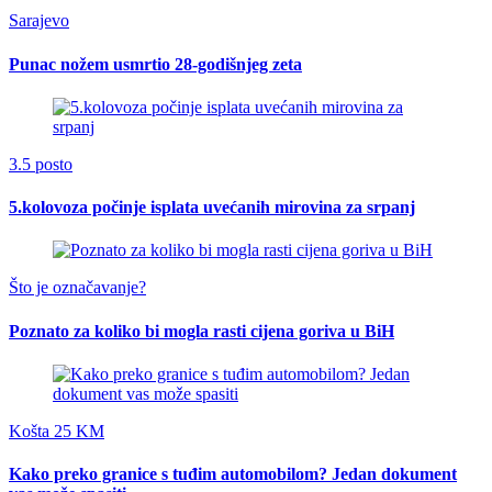
Sarajevo
Punac nožem usmrtio 28-godišnjeg zeta
3.5 posto
5.kolovoza počinje isplata uvećanih mirovina za srpanj
Što je označavanje?
Poznato za koliko bi mogla rasti cijena goriva u BiH
Košta 25 KM
Kako preko granice s tuđim automobilom? Jedan dokument