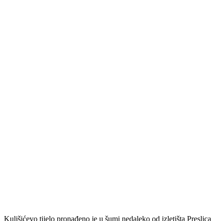
Kulišićevo tijelo pronađeno je u šumi nedaleko od izletišta Preslica