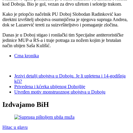
kod Doboja. Bio je gol, vezan za drvo užetom i selotejp trakom.
Kako je priopćio načelnik PU Doboj Slobodan Radinković kao
direktni izvršitelj ubojstva osumnjičena je njegova supruga Andrea,
dok se Lazarević tereti za suizvršiteljstvo i pomaganje zločina.
Danas je u Doboj stigao i ronilački tim Specijalne antiterorističke
jedinice MUP-a RS-a i traje potraga za nožem kojim je brutalan
način ubijen Saša Kulišić.
Crna kronika
Jezivi detalji ubojstva u Doboju. Je li upletena i 14-godišnja
kći?
Privedena i kćerka ubijenog Dobojlije
Utvrđen motiv monstruoznog ubojstva u Doboju
Izdvajamo BiH
Hitac u glavu