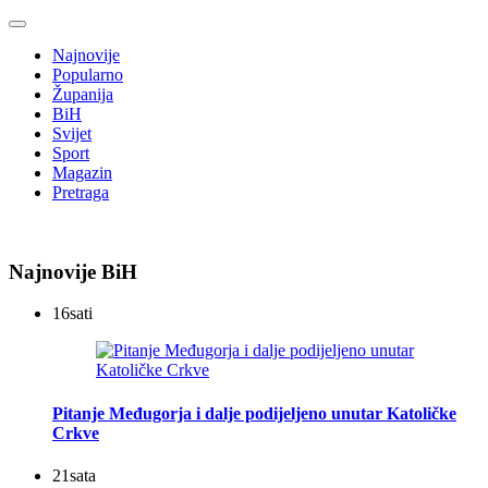
Najnovije
Popularno
Županija
BiH
Svijet
Sport
Magazin
Pretraga
Najnovije BiH
16
sati
Pitanje Međugorja i dalje podijeljeno unutar Katoličke
Crkve
21
sata