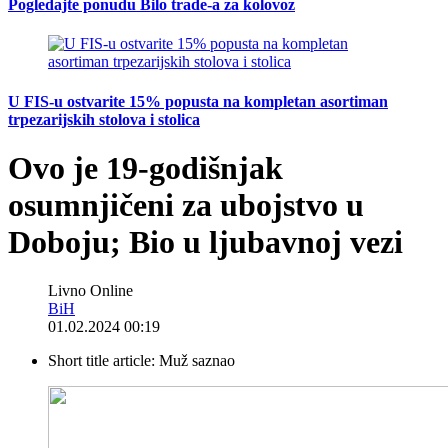
Pogledajte ponudu Bilo trade-a za kolovoz
U FIS-u ostvarite 15% popusta na kompletan asortiman
trpezarijskih stolova i stolica
Ovo je 19-godišnjak
osumnjičeni za ubojstvo u
Doboju; Bio u ljubavnoj vezi
Livno Online
BiH
01.02.2024 00:19
Short title article:
Muž saznao