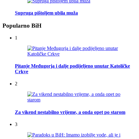
Supruga pištoljem ubila muža
Popularno BiH
1
Pitanje Međugorja i dalje podijeljeno unutar Katoličke
Crkve
2
Za vikend nestabilno vrijeme, a onda opet po starom
3