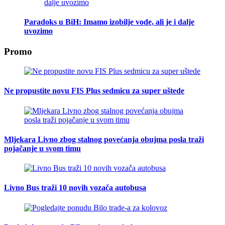
Paradoks u BiH: Imamo izobilje vode, ali je i dalje
uvozimo
Promo
Ne propustite novu FIS Plus sedmicu za super uštede
Mljekara Livno zbog stalnog povećanja obujma posla traži
pojačanje u svom timu
Livno Bus traži 10 novih vozača autobusa