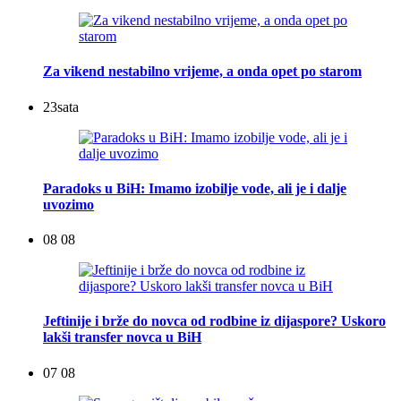
Za vikend nestabilno vrijeme, a onda opet po starom
23
sata
Paradoks u BiH: Imamo izobilje vode, ali je i dalje
uvozimo
08 08
Jeftinije i brže do novca od rodbine iz dijaspore? Uskoro
lakši transfer novca u BiH
07 08