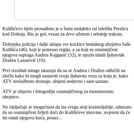
Kulišićevo tijelo pronađeno je u šumi nedaleko od izletišta Preslica
kod Doboja. Bio je gol, vezan za drvo užetom i selotejp trakom.
Dobojska policija i dalje sklapa sve kockice brutalnog ubojstva Saše
Kulišića (46), koji je potresao regiju, a za koji su osumnjičeni
njegova supruga Andrea Kajganić (32), te njezin mladi ljubavnik
Dražen Lazarević (19).
Prvi rezultati istrage ukazuju da su se Andrea i Dražen odlučili na
zločin kako bi mogli nastaviti svoju ljubavnu vezu za koju je, kako
ATV neslužbeno doznaje, ubijeni nedavno i sam saznao.
ATV je objavio i fotografiju osumnjičenog za monstruozno
ubojstvo.
Ne isključuje se mogućnost da iza svega stoji koristoljublje, odnosno
da su osumnjičeni željeli doći do Kulišićeve imovine, uvjereni da će
im ostati njegova kuća, posao...