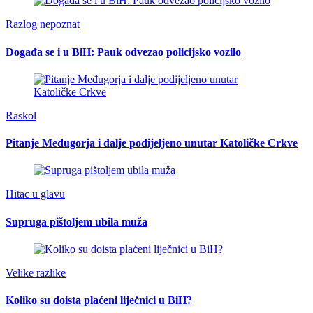
Razlog nepoznat
Događa se i u BiH: Pauk odvezao policijsko vozilo
Raskol
Pitanje Međugorja i dalje podijeljeno unutar Katoličke Crkve
Hitac u glavu
Supruga pištoljem ubila muža
Velike razlike
Koliko su doista plaćeni liječnici u BiH?