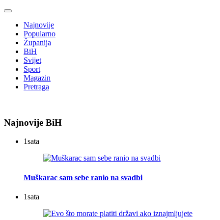
Najnovije
Popularno
Županija
BiH
Svijet
Sport
Magazin
Pretraga
Najnovije BiH
1
sata
Muškarac sam sebe ranio na svadbi
1
sata