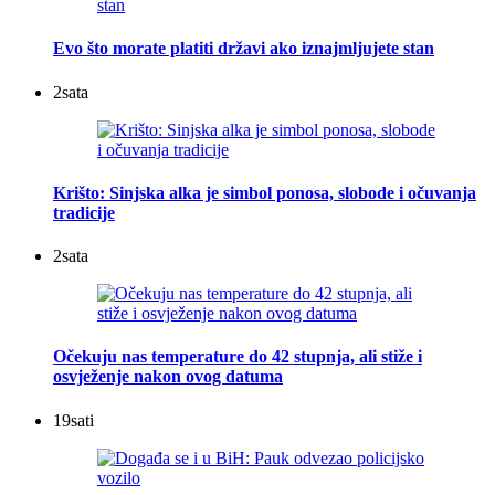
Evo što morate platiti državi ako iznajmljujete stan
2
sata
Krišto: Sinjska alka je simbol ponosa, slobode i očuvanja
tradicije
2
sata
Očekuju nas temperature do 42 stupnja, ali stiže i
osvježenje nakon ovog datuma
19
sati