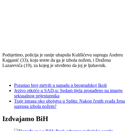
Podsjetimo, policija je ranije uhapsila Kulišićevu suprugu Andreu
Kajganić (33), koju terete da ga je izbola nožem, i Dražena
Lazarevića (19), za kojeg je utvrđeno da joj je ljubavnik.
Porastao broj mrtvih u napadu u beogradskoj školi
Jezivo otkriće u SAD-u: Sedam tijela pronađeno na imanju
seksualnog prijestupnika
Traje istraga oko ubojstva u Splitu: Nakon čestih svađa žena
supruga izbola nožem?
Izdvajamo BiH