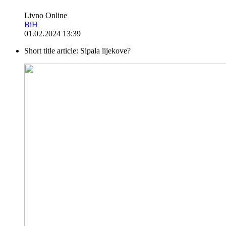
Livno Online
BiH
01.02.2024 13:39
Short title article:
Sipala lijekove?