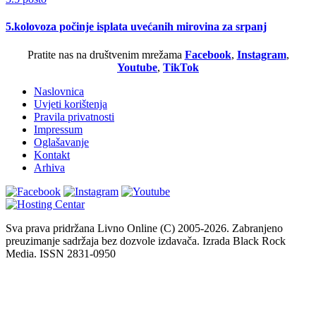
5.kolovoza počinje isplata uvećanih mirovina za srpanj
Pratite nas na društvenim mrežama
Facebook
,
Instagram
,
Youtube
,
TikTok
Naslovnica
Uvjeti korištenja
Pravila privatnosti
Impressum
Oglašavanje
Kontakt
Arhiva
Sva prava pridržana Livno Online (C) 2005-2026. Zabranjeno
preuzimanje sadržaja bez dozvole izdavača. Izrada Black Rock
Media. ISSN 2831-0950