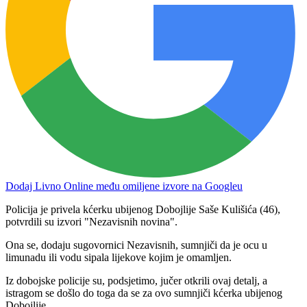
Dodaj Livno Online među omiljene izvore na Googleu
Policija je privela kćerku ubijenog Dobojlije Saše Kulišića (46),
potvrdili su izvori "Nezavisnih novina".
Ona se, dodaju sugovornici Nezavisnih, sumnjiči da je ocu u
limunadu ili vodu sipala lijekove kojim je omamljen.
Iz dobojske policije su, podsjetimo, jučer otkrili ovaj detalj, a
istragom se došlo do toga da se za ovo sumnjiči kćerka ubijenog
Dobojlije.