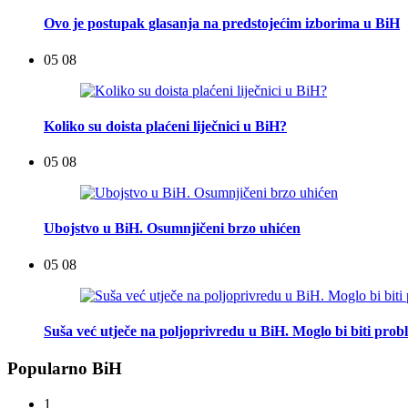
Ovo je postupak glasanja na predstojećim izborima u BiH
05 08
Koliko su doista plaćeni liječnici u BiH?
05 08
Ubojstvo u BiH. Osumnjičeni brzo uhićen
05 08
Suša već utječe na poljoprivredu u BiH. Moglo bi biti pro
Popularno BiH
1