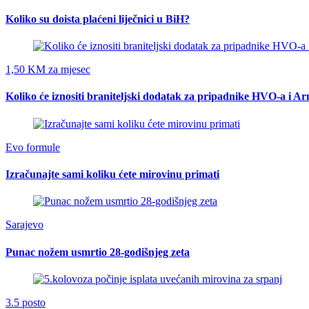
Koliko su doista plaćeni liječnici u BiH?
1,50 KM za mjesec
Koliko će iznositi braniteljski dodatak za pripadnike HVO-a i A
Evo formule
Izračunajte sami koliku ćete mirovinu primati
Sarajevo
Punac nožem usmrtio 28-godišnjeg zeta
3.5 posto