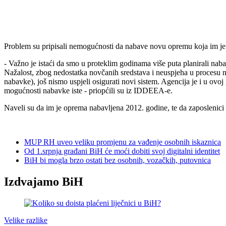
Problem su pripisali nemogućnosti da nabave novu opremu koja im je 
- Važno je istaći da smo u proteklim godinama više puta planirali na
Nažalost, zbog nedostatka novčanih sredstava i neuspjeha u procesu 
nabavke), još nismo uspjeli osigurati novi sistem. Agencija je i u o
mogućnosti nabavke iste - priopćili su iz IDDEEA-e.
Naveli su da im je oprema nabavljena 2012. godine, te da zaposlenici n
MUP RH uveo veliku promjenu za vađenje osobnih iskaznica
Od 1.srpnja građani BiH će moći dobiti svoj digitalni identitet
BiH bi mogla brzo ostati bez osobnih, vozačkih, putovnica
Izdvajamo BiH
Velike razlike