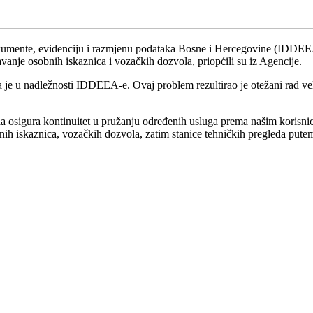
kumente, evidenciju i razmjenu podataka Bosne i Hercegovine (IDDEEA)
anje osobnih iskaznica i vozačkih dozvola, priopćili su iz Agencije.
a je u nadležnosti IDDEEA-e. Ovaj problem rezultirao je otežani rad vel
 osigura kontinuitet u pružanju određenih usluga prema našim korisnic
nih iskaznica, vozačkih dozvola, zatim stanice tehničkih pregleda putem