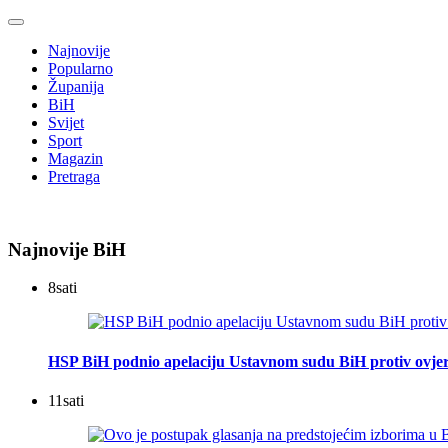
Najnovije
Popularno
Županija
BiH
Svijet
Sport
Magazin
Pretraga
Najnovije BiH
8
sati
HSP BiH podnio apelaciju Ustavnom sudu BiH protiv ovje
11
sati