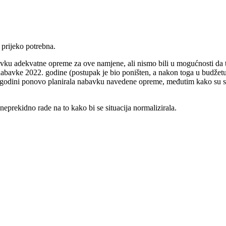
prijeko potrebna.
bavku adekvatne opreme za ove namjene, ali nismo bili u mogućnosti da
nabavke 2022. godine (postupak je bio poništen, a nakon toga u budžet
voj godini ponovo planirala nabavku navedene opreme, međutim kako su 
eprekidno rade na to kako bi se situacija normalizirala.