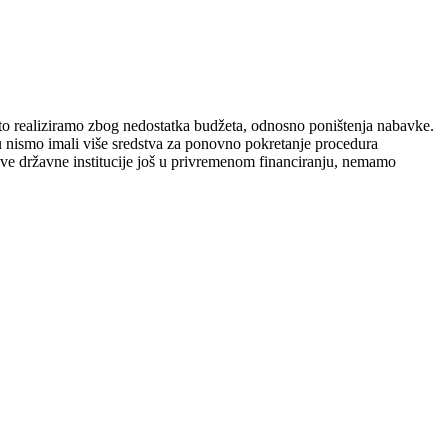
 to realiziramo zbog nedostatka budžeta, odnosno poništenja nabavke.
u nismo imali više sredstva za ponovno pokretanje procedura
sve državne institucije još u privremenom financiranju, nemamo