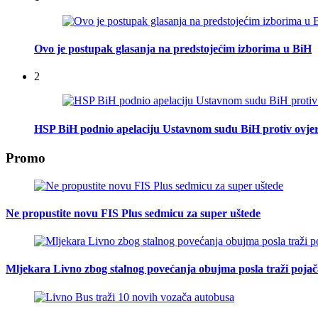
Ovo je postupak glasanja na predstojećim izborima u BiH
2
HSP BiH podnio apelaciju Ustavnom sudu BiH protiv ovje
Promo
Ne propustite novu FIS Plus sedmicu za super uštede
Mljekara Livno zbog stalnog povećanja obujma posla traži poja