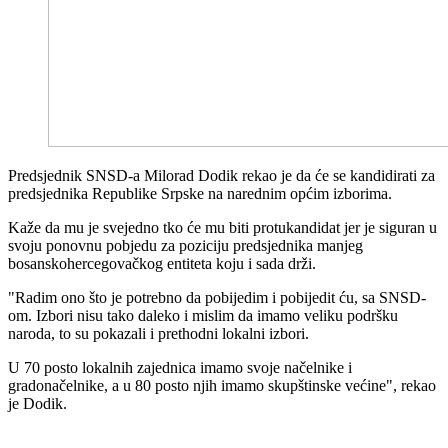
Predsjednik SNSD-a Milorad Dodik rekao je da će se kandidirati za
predsjednika Republike Srpske na narednim općim izborima.
Kaže da mu je svejedno
tko
će mu biti protukandidat jer je siguran u
svoju ponovnu pobjedu za poziciju predsjednika manjeg
bosanskohercegovačkog entiteta koju i sada drži.
"Radim ono što je potrebno da pobijedim i pobijedit ću,
sa
SNSD-
om. Izbori nisu tako daleko i mislim da imamo veliku podršku
naroda, to su pokazali i prethodni lokalni izbori.
U 70 posto lokalnih zajednica imamo svoje načelnike i
gradonačelnike, a u 80 posto njih imamo skupštinske većine", rekao
je Dodik.