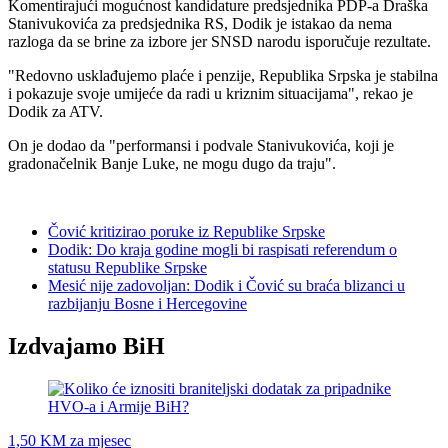
Komentirajući
mogućnost kandidature predsjednika PDP-a Draška
Stanivukovića za predsjednika RS, Dodik je istakao da nema
razloga da se brine za izbore jer SNSD narodu isporučuje rezultate.
"Redovno usklađujemo plaće i penzije, Republika Srpska je stabilna
i pokazuje svoje umijeće da radi u kriznim situacijama", rekao je
Dodik za ATV.
On je dodao da "performansi i podvale Stanivukovića, koji je
gradonačelnik Banje Luke, ne mogu dugo da traju".
Čović kritizirao poruke iz Republike Srpske
Dodik: Do kraja godine mogli bi raspisati referendum o
statusu Republike Srpske
Mesić nije zadovoljan: Dodik i Čović su braća blizanci u
razbijanju Bosne i Hercegovine
Izdvajamo BiH
1,50 KM za mjesec