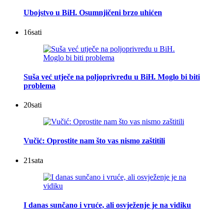
Ubojstvo u BiH. Osumnjičeni brzo uhićen
16
sati
Suša već utječe na poljoprivredu u BiH. Moglo bi biti
problema
20
sati
Vučić: Oprostite nam što vas nismo zaštitili
21
sata
I danas sunčano i vruće, ali osvježenje je na vidiku