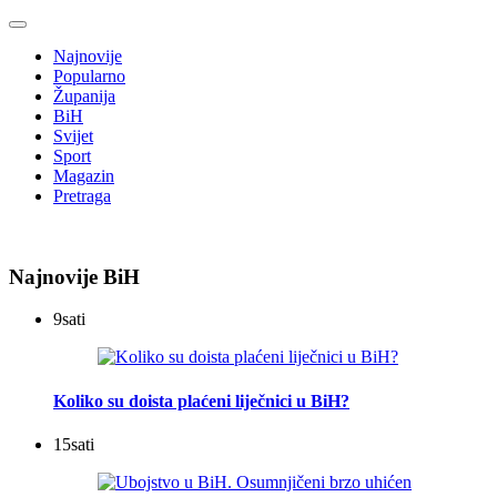
Najnovije
Popularno
Županija
BiH
Svijet
Sport
Magazin
Pretraga
Najnovije BiH
9
sati
Koliko su doista plaćeni liječnici u BiH?
15
sati