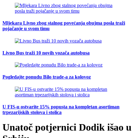
Mljekara Livno zbog stalnog povećanja obujma posla traži
pojačanje u svom timu
Livno Bus traži 10 novih vozača autobusa
Pogledajte ponudu Bilo trade-a za kolovoz
U FIS-u ostvarite 15% popusta na kompletan asortiman
trpezarijskih stolova i stolica
Unatoč potjernici Dodik išao u