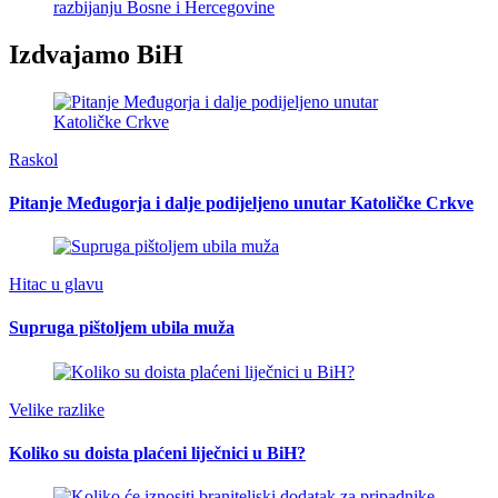
razbijanju Bosne i Hercegovine
Izdvajamo BiH
Raskol
Pitanje Međugorja i dalje podijeljeno unutar Katoličke Crkve
Hitac u glavu
Supruga pištoljem ubila muža
Velike razlike
Koliko su doista plaćeni liječnici u BiH?