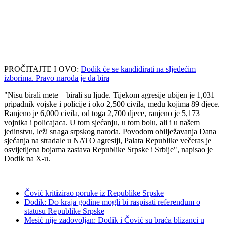
PROČITAJTE I OVO:
Dodik će se kandidirati na sljedećim
izborima. Pravo naroda je da bira
"Nisu birali mete – birali su ljude. Tijekom agresije ubijen je 1,031
pripadnik vojske i policije i oko 2,500 civila, među kojima 89 djece.
Ranjeno je 6,000 civila, od toga 2,700 djece, ranjeno je 5,173
vojnika i policajaca. U tom sjećanju, u tom bolu, ali i u našem
jedinstvu, leži snaga srpskog naroda. Povodom obilježavanja Dana
sjećanja na stradale u NATO agresiji, Palata Republike večeras je
osvijetljena bojama zastava Republike Srpske i Srbije", napisao je
Dodik na X-u.
Čović kritizirao poruke iz Republike Srpske
Dodik: Do kraja godine mogli bi raspisati referendum o
statusu Republike Srpske
Mesić nije zadovoljan: Dodik i Čović su braća blizanci u