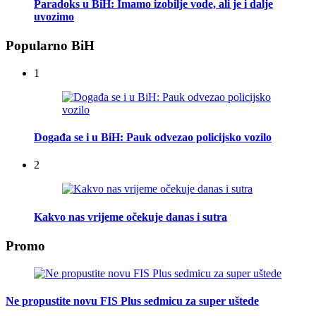
Paradoks u BiH: Imamo izobilje vode, ali je i dalje
uvozimo
Popularno BiH
1
Događa se i u BiH: Pauk odvezao policijsko vozilo
2
Kakvo nas vrijeme očekuje danas i sutra
Promo
Ne propustite novu FIS Plus sedmicu za super uštede