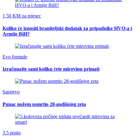
1,50 KM za mjesec
Koliko će iznositi braniteljski dodatak za pripadnike HVO-a i
Armije BiH?
Evo formule
Izračunajte sami koliku ćete mirovinu primati
Sarajevo
Punac nožem usmrtio 28-godišnjeg zeta
3.5 posto