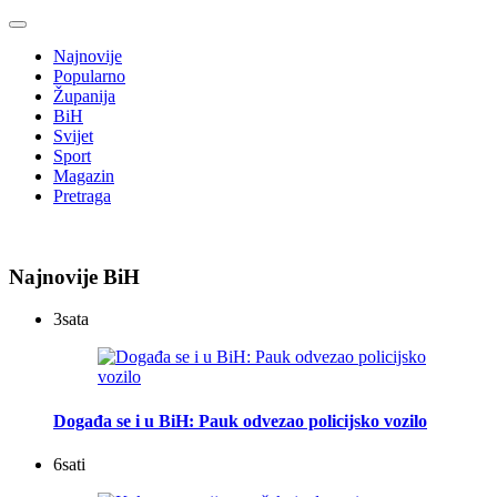
Najnovije
Popularno
Županija
BiH
Svijet
Sport
Magazin
Pretraga
Najnovije BiH
3
sata
Događa se i u BiH: Pauk odvezao policijsko vozilo
6
sati