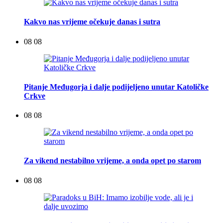
Kakvo nas vrijeme očekuje danas i sutra
08 08
Pitanje Međugorja i dalje podijeljeno unutar Katoličke
Crkve
08 08
Za vikend nestabilno vrijeme, a onda opet po starom
08 08