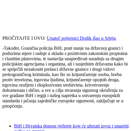
PROČITAJTE I OVO:
Unatoč potjernici Dodik išao u Srbiju
-Također, Granična policija BiH, prati stanje na državnoj granici i
poduzima mjere i radnje u skladu s pozitivnim zakonskim propisima
i vlastitim planovima, te nastavlja unapređivati suradnju sa drugim
policijskim agencijama i organima, ali i susjednim državama kako bi
se spriječili nezakoniti prelasci državne granice i drugi vidovi
prekograničnog kriminala, kao što su krijumčarenje osoba, borba
protiv terorizma, trgovina ljudima, krijumčarenje opojnih droga,
trgovina oružjem i eksplozivnim sredstvima, krivotvorenje
dokumenata i slično, a sve u cilju stvaranja sigurnog okruženja za
sve građane BiH i regiji i našeg napretka u ostvarenju europskih
standarda i jačanja zajedničke europske sigurnosti, zaključuje se u
priopćenju.
BiH i Hrvatska donose rješenje koje će ubrzati izvoz i smanjiti