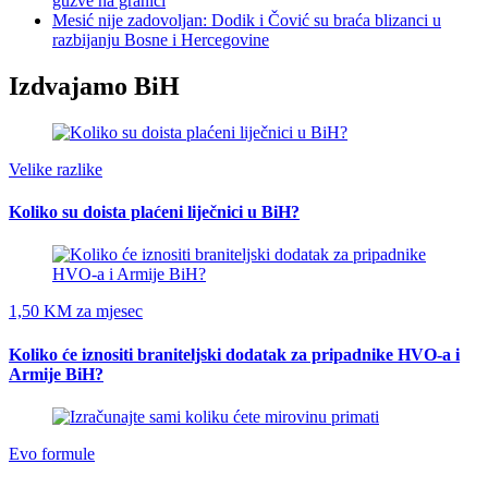
gužve na granici
Mesić nije zadovoljan: Dodik i Čović su braća blizanci u
razbijanju Bosne i Hercegovine
Izdvajamo BiH
Velike razlike
Koliko su doista plaćeni liječnici u BiH?
1,50 KM za mjesec
Koliko će iznositi braniteljski dodatak za pripadnike HVO-a i
Armije BiH?
Evo formule