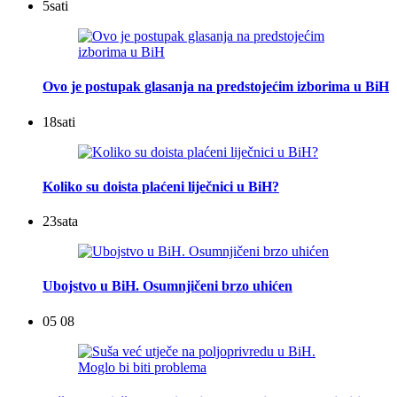
5
sati
Ovo je postupak glasanja na predstojećim izborima u BiH
18
sati
Koliko su doista plaćeni liječnici u BiH?
23
sata
Ubojstvo u BiH. Osumnjičeni brzo uhićen
05 08