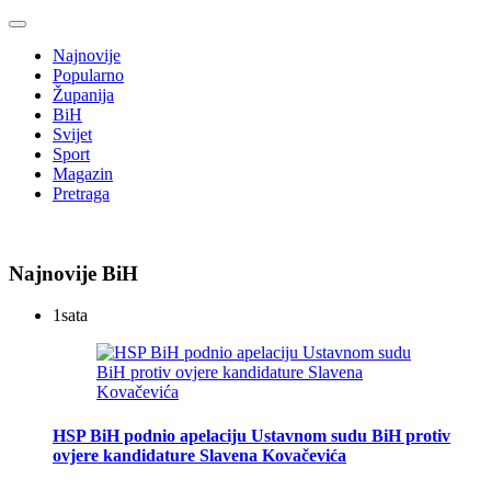
Najnovije
Popularno
Županija
BiH
Svijet
Sport
Magazin
Pretraga
Najnovije BiH
1
sata
HSP BiH podnio apelaciju Ustavnom sudu BiH protiv
ovjere kandidature Slavena Kovačevića