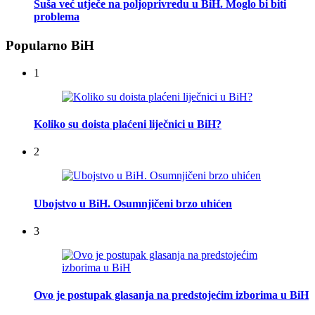
Suša već utječe na poljoprivredu u BiH. Moglo bi biti
problema
Popularno BiH
1
Koliko su doista plaćeni liječnici u BiH?
2
Ubojstvo u BiH. Osumnjičeni brzo uhićen
3
Ovo je postupak glasanja na predstojećim izborima u BiH