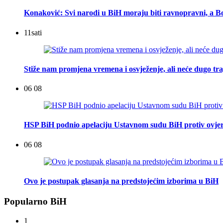
Konaković: Svi narodi u BiH moraju biti ravnopravni, a Bo
11
sati
Stiže nam promjena vremena i osvježenje, ali neće dugo tra
06 08
HSP BiH podnio apelaciju Ustavnom sudu BiH protiv ovje
06 08
Ovo je postupak glasanja na predstojećim izborima u BiH
Popularno BiH
1