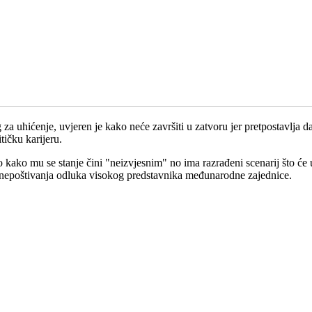
a uhićenje, uvjeren je kako neće završiti u zatvoru jer pretpostavlja d
tičku karijeru.
o kako mu se stanje čini "neizvjesnim" no ima razrađeni scenarij što će
g nepoštivanja odluka visokog predstavnika međunarodne zajednice.