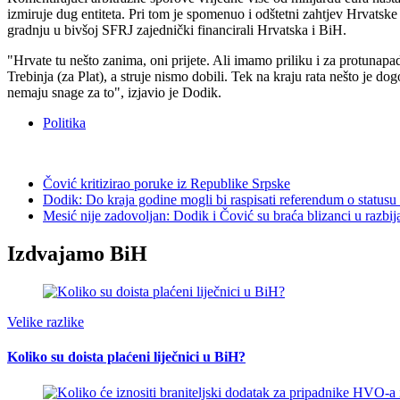
izmiruje dug entiteta. Pri tom je spomenuo i odštetni zahtjev Hrvatsk
gradnju u bivšoj SFRJ zajednički financirali Hrvatska i BiH.
"Hrvate tu nešto zanima, oni prijete. Ali imamo priliku i za protunapa
Trebinja (za Plat), a struje nismo dobili. Tek na kraju rata nešto je
nemaju snage za to", izjavio je Dodik.
Politika
Čović kritizirao poruke iz Republike Srpske
Dodik: Do kraja godine mogli bi raspisati referendum o status
Mesić nije zadovoljan: Dodik i Čović su braća blizanci u razbi
Izdvajamo BiH
Velike razlike
Koliko su doista plaćeni liječnici u BiH?