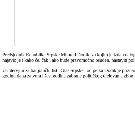
Predsjednik Republike Srpske Milorad Dodik, za kojim je izdan nalog z
najavio je i kako će, čak i ako bude pravomoćno osuđen, nastaviti poli
U intervjuu za banjolučki list "Glas Srpske" od petka Dodik je prizna
godinu dana zatvora i šest godina zabrane političkog djelovanja zbo