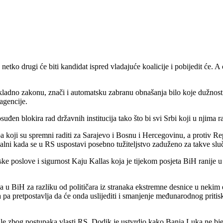
tko drugi će biti kandidat ispred vladajuće koalicije i pobijedit će. A
kladno zakonu, znači i automatsku zabranu obnašanja bilo koje dužnosti 
agencije.
uđen blokira rad državnih institucija tako što bi svi Srbi koji u njima r
ba koji su spremni raditi za Sarajevo i Bosnu i Hercegovinu, a protiv Re
alni kada se u RS uspostavi posebno tužiteljstvo zaduženo za takve slu
ske poslove i sigurnost Kaju Kallas koja je tijekom posjeta BiH ranije
a u BiH za razliku od političara iz stranaka ekstremne desnice u nekim
 pretpostavlja da će onda uslijediti i smanjenje međunarodnog pritisk
ale zbog postupaka vlasti RS, Dodik je ustvrdio kako Banja Luka ne bjež