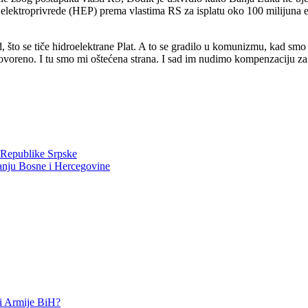
e elektroprivrede (HEP) prema vlastima RS za isplatu oko 100 milijuna e
d, što se tiče hidroelektrane Plat. A to se gradilo u komunizmu, kad smo
 dogovoreno. I tu smo mi oštećena strana. I sad im nudimo kompenzaciju 
u Republike Srpske
janju Bosne i Hercegovine