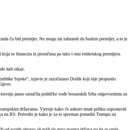
 onda ću biti premijer. Ne mogu mi zabraniti da budem premijer, a to je
koja se financira iz proračuna pa tako i onu entitetskog premijera.
ade dali otkaz.
publike Srpske", izjavio je razočarano Dodik koji nije propustio
čajeve.
 u travnju jasno označila političke vođe bosanskih Srba odgovornima za
 europskim državama. Vjeruje kako će uskoro imati priliku uspostaviti
a na RS. Potvrdio je kako je za to spreman ponuditi Trumpu na
i od svojih obveza ali traži da prvo reagira država pa da se onda