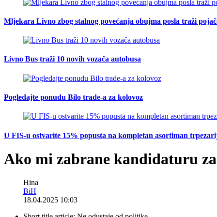
Mljekara Livno zbog stalnog povećanja obujma posla traži poja
Livno Bus traži 10 novih vozača autobusa
Pogledajte ponudu Bilo trade-a za kolovoz
U FIS-u ostvarite 15% popusta na kompletan asortiman trpezarijsk
Ako mi zabrane kandidaturu za 
Hina
BiH
18.04.2025 10:03
Short title article:
Ne odustaje od politike