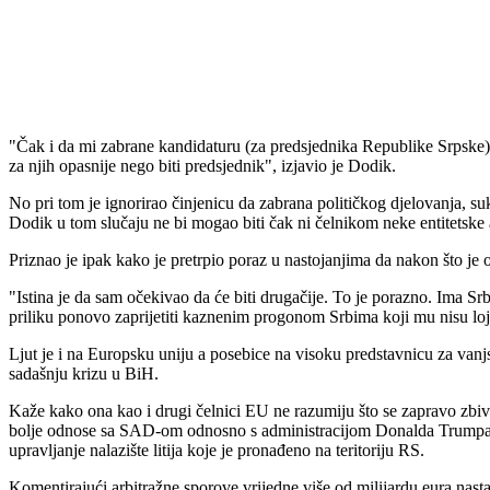
"Čak i da mi zabrane kandidaturu (za predsjednika Republike Srpske) ne
za njih opasnije nego biti predsjednik", izjavio je Dodik.
No pri tom je ignorirao činjenicu da zabrana političkog djelovanja, su
Dodik u tom slučaju ne bi mogao biti čak ni čelnikom neke entitetske 
Priznao je ipak kako je pretrpio poraz u nastojanjima da nakon što je os
"Istina je da sam očekivao da će biti drugačije. To je porazno. Ima Sr
priliku ponovo zaprijetiti kaznenim progonom Srbima koji mu nisu loj
Ljut je i na Europsku uniju a posebice na visoku predstavnicu za vanj
sadašnju krizu u BiH.
Kaže kako ona kao i drugi čelnici EU ne razumiju što se zapravo zbiv
bolje odnose sa SAD-om odnosno s administracijom Donalda Trumpa pa
upravljanje nalazište litija koje je pronađeno na teritoriju RS.
Komentirajući arbitražne sporove vrijedne više od milijardu eura nast