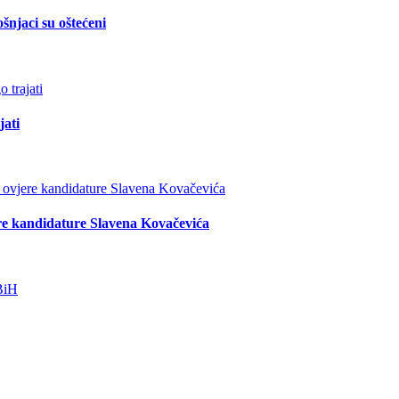
šnjaci su oštećeni
jati
re kandidature Slavena Kovačevića