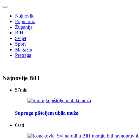
Najnovije
Popularno
Županija
BiH
Svijet
Sport
Magazin
Pretraga
Najnovije BiH
57
min
Supruga pištoljem ubila muža
6
sati