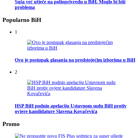
Suša već utječe na poljoprivredu u BiH. Moglo bi biti
problema
Popularno BiH
1
Ovo je postupak glasanja na predstojećim izborima u BiH
2
HSP BiH podnio apelaciju Ustavnom sudu BiH protiv
ovjere kandidature Slavena Kovačevića
Promo