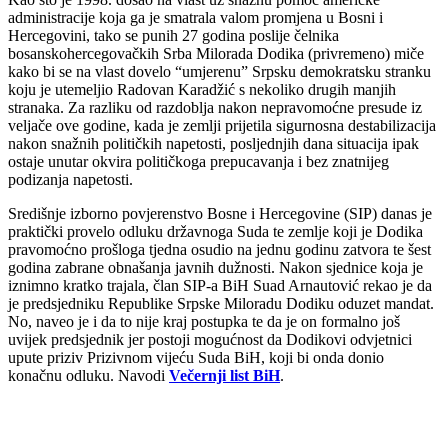
administracije koja ga je smatrala valom promjena u Bosni i
Hercegovini, tako se punih 27 godina poslije čelnika
bosanskohercegovačkih Srba Milorada Dodika (privremeno) miče
kako bi se na vlast dovelo “umjerenu” Srpsku demokratsku stranku
koju je utemeljio Radovan Karadžić s nekoliko drugih manjih
stranaka. Za razliku od razdoblja nakon nepravomoćne presude iz
veljače ove godine, kada je zemlji prijetila sigurnosna destabilizacija
nakon snažnih političkih napetosti, posljednjih dana situacija ipak
ostaje unutar okvira političkoga prepucavanja i bez znatnijeg
podizanja napetosti.
Središnje izborno povjerenstvo Bosne i Hercegovine (SIP) danas je
praktički provelo odluku državnoga Suda te zemlje koji je Dodika
pravomoćno prošloga tjedna osudio na jednu godinu zatvora te šest
godina zabrane obnašanja javnih dužnosti. Nakon sjednice koja je
iznimno kratko trajala, član SIP-a BiH Suad Arnautović rekao je da
je predsjedniku Republike Srpske Miloradu Dodiku oduzet mandat.
No, naveo je i da to nije kraj postupka te da je on formalno još
uvijek predsjednik jer postoji mogućnost da Dodikovi odvjetnici
upute priziv Prizivnom vijeću Suda BiH, koji bi onda donio
konačnu odluku. Navodi
Večernji list BiH
.