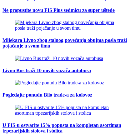
Ne propustite novu FIS Plus sedmicu za super uštede
Mljekara Livno zbog stalnog povećanja obujma posla traži
pojačanje u svom timu
Livno Bus traži 10 novih vozača autobusa
Pogledajte ponudu Bilo trade-a za kolovoz
U FIS-u ostvarite 15% popusta na kompletan asortiman
trpezarijskih stolova i stolica