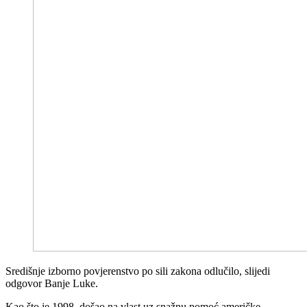
Središnje izborno povjerenstvo po sili zakona odlučilo, slijedi
odgovor Banje Luke.
Kao što je 1998. došao na vlast uz snažnu pomoć američke