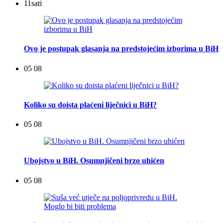
11
sati
Ovo je postupak glasanja na predstojećim izborima u BiH
05 08
Koliko su doista plaćeni liječnici u BiH?
05 08
Ubojstvo u BiH. Osumnjičeni brzo uhićen
05 08