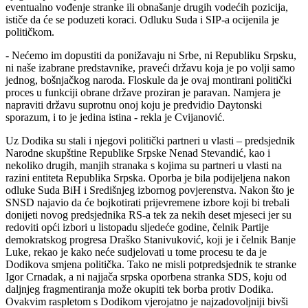
eventualno vođenje stranke ili obnašanje drugih vodećih pozicija,
ističe da će se poduzeti koraci. Odluku Suda i SIP-a ocijenila je
političkom.
- Nećemo im dopustiti da ponižavaju ni Srbe, ni Republiku Srpsku,
ni naše izabrane predstavnike, praveći državu koja je po volji samo
jednog, bošnjačkog naroda. Floskule da je ovaj montirani politički
proces u funkciji obrane države proziran je paravan. Namjera je
napraviti državu suprotnu onoj koju je predvidio Daytonski
sporazum, i to je jedina istina - rekla je Cvijanović.
Uz Dodika su stali i njegovi politički partneri u vlasti – predsjednik
Narodne skupštine Republike Srpske Nenad Stevandić, kao i
nekoliko drugih, manjih stranaka s kojima su partneri u vlasti na
razini entiteta Republika Srpska. Oporba je bila podijeljena nakon
odluke Suda BiH i Središnjeg izbornog povjerenstva. Nakon što je
SNSD najavio da će bojkotirati prijevremene izbore koji bi trebali
donijeti novog predsjednika RS-a tek za nekih deset mjeseci jer su
redoviti opći izbori u listopadu sljedeće godine, čelnik Partije
demokratskog progresa Draško Stanivuković, koji je i čelnik Banje
Luke, rekao je kako neće sudjelovati u tome procesu te da je
Dodikova smjena politička. Tako ne misli potpredsjednik te stranke
Igor Crnadak, a ni najjača srpska oporbena stranka SDS, koju od
daljnjeg fragmentiranja može okupiti tek borba protiv Dodika.
Ovakvim raspletom s Dodikom vjerojatno je najzadovoljniji bivši