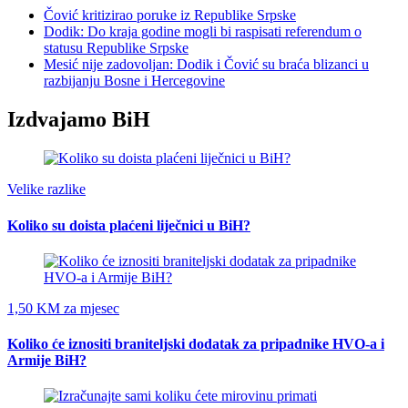
Čović kritizirao poruke iz Republike Srpske
Dodik: Do kraja godine mogli bi raspisati referendum o
statusu Republike Srpske
Mesić nije zadovoljan: Dodik i Čović su braća blizanci u
razbijanju Bosne i Hercegovine
Izdvajamo BiH
Velike razlike
Koliko su doista plaćeni liječnici u BiH?
1,50 KM za mjesec
Koliko će iznositi braniteljski dodatak za pripadnike HVO-a i
Armije BiH?