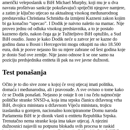
američki veleposlanik u BiH Michael Murphy, koji mu je u dva
navrata proširivao sankcije pokušavajući spriječiti njegove namjere,
a zatim je ključno utjecao na aktualnog visokog međunarodnog
predstavnika Christiana Schmidta da izmijeni Kazneni zakon kojim
bi ga konačno “upecao”. I Dodik je naivno naletio na mamac. Nije
proveo jednu od odluka visokog predstavnika, a to je postalo
kazneno djelo, nakon čega ga je Tužiteljstvo BiH optužilo, a Sud
BiH osudio. Jasno je kako Dodik neće u zatvor jer se kazne do
godinu dana u Bosni i Hercegovini mogu otkupiti na oko 18.500
eura, dok je posve nejasno što su mjere zabrane od šest godina koje
je donio Sud ove zemlje. Nije jasno odnose li se one samo na
poziciju predsjednika entiteta ili pak na sve javne dužnosti.
Test ponašanja
Očito je to dio sive zone u kojoj će svoj utjecaj imati politika,
domaća i međunarodna, ali i pravosuđe. A sve ovisno o tome kako
će se Dodik ponašati. Nejasno je ostaje li on i na čelu najmoćnije
političke stranke SNSD-a, koja ima srpsku članicu državnog vrha
BiH, dvojicu ministara u državnom Vijeću ministara, trojicu
izaslanika u gornjem, nacionalno koncipiranome Domu naroda
Parlamenta BiH te je dionik vlasti u entitetu Republika Srpska.
Trenutačno nema stranke koja ima takav utjecaj. A njezini
dužnosnici najavili su potpunu blokadu svih procesa te raskid