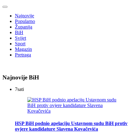
Najnovije
Popularno
Županija
BiH
Svijet
Sport
Magazin
Pretraga
Najnovije BiH
7
sati
HSP BiH podnio apelaciju Ustavnom sudu BiH protiv
ovjere kandidature Slavena Kovačevića