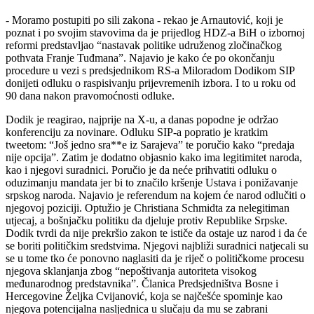
- Moramo postupiti po sili zakona - rekao je Arnautović, koji je
poznat i po svojim stavovima da je prijedlog HDZ-a BiH o izbornoj
reformi predstavljao “nastavak politike udruženog zločinačkog
pothvata Franje Tuđmana”. Najavio je kako će po okončanju
procedure u vezi s predsjednikom RS-a Miloradom Dodikom SIP
donijeti odluku o raspisivanju prijevremenih izbora. I to u roku od
90 dana nakon pravomoćnosti odluke.
Dodik je reagirao, najprije na X-u, a danas popodne je održao
konferenciju za novinare. Odluku SIP-a popratio je kratkim
tweetom: “Još jedno sra**e iz Sarajeva” te poručio kako “predaja
nije opcija”. Zatim je dodatno objasnio kako ima legitimitet naroda,
kao i njegovi suradnici. Poručio je da neće prihvatiti odluku o
oduzimanju mandata jer bi to značilo kršenje Ustava i ponižavanje
srpskog naroda. Najavio je referendum na kojem će narod odlučiti o
njegovoj poziciji. Optužio je Christiana Schmidta za nelegitiman
utjecaj, a bošnjačku politiku da djeluje protiv Republike Srpske.
Dodik tvrdi da nije prekršio zakon te ističe da ostaje uz narod i da će
se boriti političkim sredstvima. Njegovi najbliži suradnici natjecali su
se u tome tko će ponovno naglasiti da je riječ o političkome procesu
njegova sklanjanja zbog “nepoštivanja autoriteta visokog
međunarodnog predstavnika”. Članica Predsjedništva Bosne i
Hercegovine Željka Cvijanović, koja se najčešće spominje kao
njegova potencijalna nasljednica u slučaju da mu se zabrani