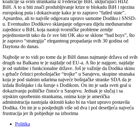
koalicije sa svim strankama iz Federacije BiH, uključujući HDZ
BiH. A to u biti znači produbljivanje krize te blokadu BiH i njezina
europskog puta i dokazivanje kako je to zapravo “failed state”.
Apsurdno, ali to najviše odgovara upravo samome Dodiku i SNSD-
u. Eventualno Dodikovo sklanjanje odgovara dijelu međunarodne
zajednice u BiH, koja nastoji tvorničke probleme zemlje
pojednostaviti tako da će sve biti OK ako se sklone “bad boys”, što
je zapravo “strategija” elegantnog propadanja svih 30 godina od
Daytona do danas.
Najbolje se to vidi po tome da je BiH danas najmanje država od svih
drugih na Balkanu te je najdalje od EU-a. A što je najgore, najdalje
je od stabilne i funkcionalne države. Još je važnije da Dodika skinu
s grbače čelnici probošnjačke “trojke” u Sarajevu, skupine stranaka
koja je pod stalnim udarima najveće bošnjačke stranke SDA da je
izdala Bošnjake i da šuruje s Dodikom. On im je sada sveti gral u
dokazivanju političke čistoće u Sarajevu. Jednak je slučaj i sa
srpskim oporbenim strankama, onima koje je američka
administracija nastojala skloniti kako bi na vlast upravo postavila
Dodika. On im je u posljednjih više od dva i pol desetljeća najveća
frustracija jer ih pobjeđuje na izborima
Politika