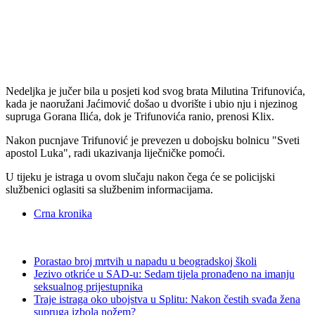
Nedeljka je jučer bila u posjeti kod svog brata Milutina Trifunovića,
kada je naoružani Jaćimović došao u dvorište i ubio nju i njezinog
supruga Gorana Ilića, dok je Trifunovića ranio, prenosi Klix.
Nakon pucnjave Trifunović je prevezen u dobojsku bolnicu "Sveti
apostol Luka", radi ukazivanja liječničke pomoći.
U tijeku je istraga u ovom slučaju nakon čega će se policijski
službenici oglasiti sa službenim informacijama.
Crna kronika
Porastao broj mrtvih u napadu u beogradskoj školi
Jezivo otkriće u SAD-u: Sedam tijela pronađeno na imanju
seksualnog prijestupnika
Traje istraga oko ubojstva u Splitu: Nakon čestih svađa žena
supruga izbola nožem?