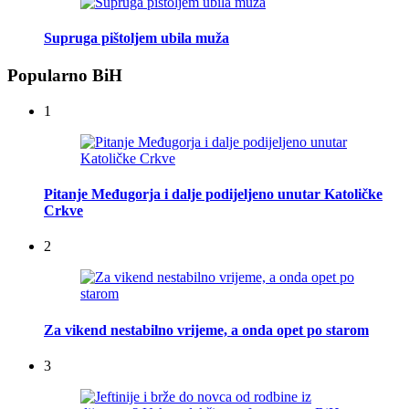
Supruga pištoljem ubila muža
Popularno BiH
1
Pitanje Međugorja i dalje podijeljeno unutar Katoličke
Crkve
2
Za vikend nestabilno vrijeme, a onda opet po starom
3