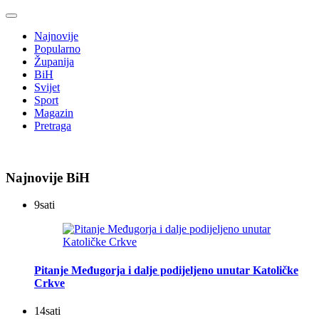
Najnovije
Popularno
Županija
BiH
Svijet
Sport
Magazin
Pretraga
Najnovije BiH
9
sati
Pitanje Međugorja i dalje podijeljeno unutar Katoličke
Crkve
14
sati