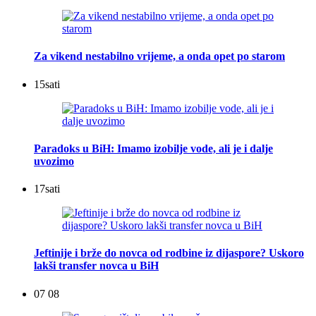
Za vikend nestabilno vrijeme, a onda opet po starom
15
sati
Paradoks u BiH: Imamo izobilje vode, ali je i dalje
uvozimo
17
sati
Jeftinije i brže do novca od rodbine iz dijaspore? Uskoro
lakši transfer novca u BiH
07 08