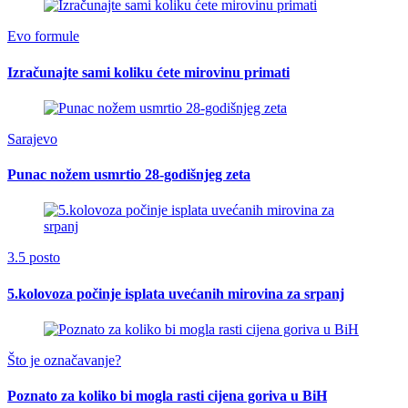
Evo formule
Izračunajte sami koliku ćete mirovinu primati
Sarajevo
Punac nožem usmrtio 28-godišnjeg zeta
3.5 posto
5.kolovoza počinje isplata uvećanih mirovina za srpanj
Što je označavanje?
Poznato za koliko bi mogla rasti cijena goriva u BiH