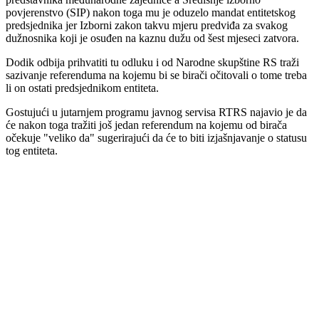
povjerenstvo (SIP) nakon toga mu je oduzelo mandat entitetskog
predsjednika jer Izborni zakon takvu mjeru predviđa za svakog
dužnosnika koji je osuđen na kaznu dužu od šest mjeseci zatvora.
Dodik odbija prihvatiti tu odluku i od Narodne skupštine RS traži
sazivanje referenduma na kojemu bi se birači očitovali o tome treba
li on ostati predsjednikom entiteta.
Gostujući u jutarnjem programu javnog servisa RTRS najavio je da
će nakon toga tražiti još jedan referendum na kojemu od birača
očekuje "veliko da" sugerirajući da će to biti izjašnjavanje o statusu
tog entiteta.