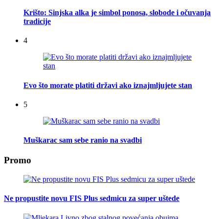
Krišto: Sinjska alka je simbol ponosa, slobode i očuvanja
tradicije
4
Evo što morate platiti državi ako iznajmljujete stan
5
Muškarac sam sebe ranio na svadbi
Promo
Ne propustite novu FIS Plus sedmicu za super uštede