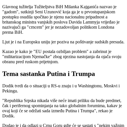
Glavnog tužitelja Tužiteljstva BiH Milanka Kajganića nazvao je
"gadom", sutkinji Seni Uzunović koja ga je u prvostupanjskom
postupku osudila spočitao je njenu nacionalnu pripadnost a
britanskog ministra vanjskih poslova Davida Lammyja vrijeđao je
nazivajući ga "crncem" jer je nezadovoljan politikom Londona
prema BiH.
Ljut je i na Europsku uniju jer poziva na poštivanje sudskih presuda.
Kazao je kako je "EU postala ozbiljan problem" a zabrinut je
"militarizacijom Njemačke" zbog njezina nastojanja da ojača svoju
obranu pred ruskom prijetnjom.
Tema sastanka Putina i Trumpa
Dodik tvrdi da o situaciji u RS-u znaju i u Washingtonu, Moskvi i
Pekingu.
"Republika Srpska nikada više neće imati priliku da bude predmet,
čak i perifernog spominjanja na tako globalnim forumima, kakav je
ovaj koji će se održati sada između Putina i Trumpa", rekao je
Dodik.
Dodao je i da odlazi u Crnu Goru gdje će se sastati s "nekim važnim