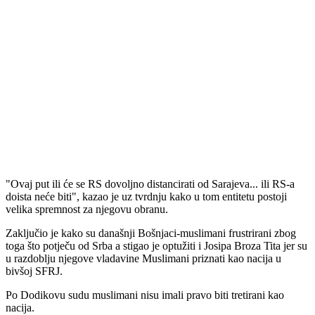
"Ovaj put ili će se RS dovoljno distancirati od Sarajeva... ili RS-a
doista neće biti", kazao je uz tvrdnju kako u tom entitetu postoji
velika spremnost za njegovu obranu.
Zaključio je kako su današnji Bošnjaci-muslimani frustrirani zbog
toga što potječu od Srba a stigao je optužiti i Josipa Broza Tita jer su
u razdoblju njegove vladavine Muslimani priznati kao nacija u
bivšoj SFRJ.
Po Dodikovu sudu muslimani nisu imali pravo biti tretirani kao
nacija.