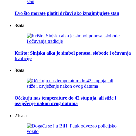
Evo što morate platiti državi ako iznajmljujete stan
3
sata
Krišto: Sinjska alka je simbol ponosa, slobode i očuvanja
tradicije
3
sata
Očekuju nas temperature do 42 stupnja, ali stiže i
osvježenje nakon ovog datuma
21
sata