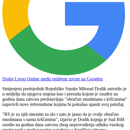
Dodaj Livno Online među omiljene izvore na Googleu
Smijenjeni predsjednik Republike Srpske Milorad Dodik ustvrdio je
u nedjelju da njegova smjena kao i presuda kojom je osuđen na
godina dana zatvora predstavljaju "obračun muslimana s kršćanima"
najavivši nove referendume kojima bi pokušao spasiti svoj položaj.
"RS je za njih sinonim za zlo i zato je jasno da je ovdje obračun
muslimana s nama kršćanima", izjavio je Dodik kojega je Sud BiH
osudio na godina dana zatvora zbog neprovođenja odluka visokog
predstavnika međunarodne zajednice a Središnje izborno