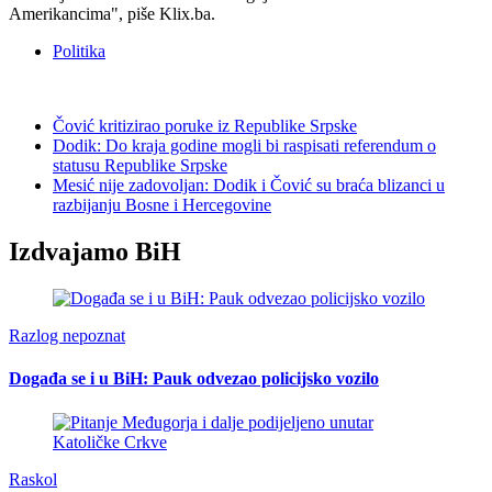
Amerikancima", piše Klix.ba.
Politika
Čović kritizirao poruke iz Republike Srpske
Dodik: Do kraja godine mogli bi raspisati referendum o
statusu Republike Srpske
Mesić nije zadovoljan: Dodik i Čović su braća blizanci u
razbijanju Bosne i Hercegovine
Izdvajamo BiH
Razlog nepoznat
Događa se i u BiH: Pauk odvezao policijsko vozilo
Raskol