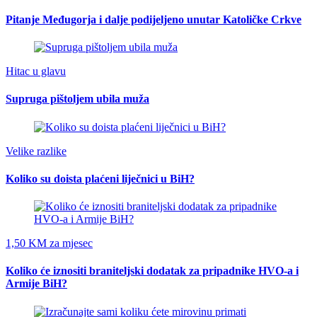
Pitanje Međugorja i dalje podijeljeno unutar Katoličke Crkve
Hitac u glavu
Supruga pištoljem ubila muža
Velike razlike
Koliko su doista plaćeni liječnici u BiH?
1,50 KM za mjesec
Koliko će iznositi braniteljski dodatak za pripadnike HVO-a i
Armije BiH?