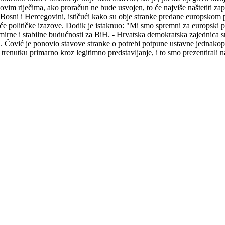
govim riječima, ako proračun ne bude usvojen, to će najviše naštetiti z
 Bosni i Hercegovini, ističući kako su obje stranke predane europskom
će političke izazove. Dodik je istaknuo: "Mi smo spremni za europski pu
e i stabilne budućnosti za BiH. - Hrvatska demokratska zajednica snaž
 Čović je ponovio stavove stranke o potrebi potpune ustavne jednakoprav
renutku primarno kroz legitimno predstavljanje, i to smo prezentirali n