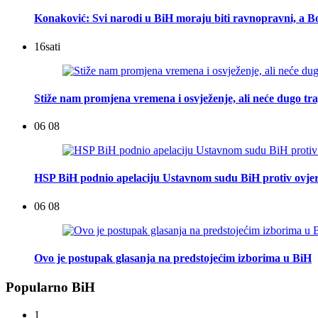
Konaković: Svi narodi u BiH moraju biti ravnopravni, a Bo
16
sati
Stiže nam promjena vremena i osvježenje, ali neće dugo tra
06 08
HSP BiH podnio apelaciju Ustavnom sudu BiH protiv ovje
06 08
Ovo je postupak glasanja na predstojećim izborima u BiH
Popularno BiH
1