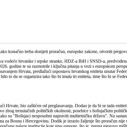
o konačno treba donijeti proračun, europske zakone, otvoriti pregovore
anstva vodeće hrvatske i srpske stranke, HDZ-a BiH i SNSD-a, predvo
2026. godine te su razmotrile i ključna pitanja u vezi s europskom pe
savanjem Hrvata, predlažući uspostavu hrvatskog entiteta unutar Federaci
o to da se organizira tako što bi imala tri entiteta, time što bi se Feder
i Hrvate, bio zaštićen od preglasavanja. Dodao je da bi se tada entiteti
tvo zbog trenutačnih političkih okolnosti, posebice s bošnjačkim politi
ako su "Bošnjaci nesposobni napraviti multietničku državu". Na sastan
na za Bosnu i Hercegovinu. Dodik je izrazio žaljenje što proračun nije 
računu nalaze institucije koje nisu ustavne, što je, prema njegovu mišlje