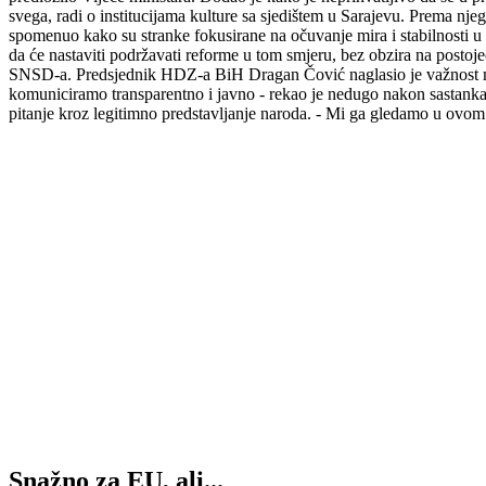
svega, radi o institucijama kulture sa sjedištem u Sarajevu. Prema nje
spomenuo kako su stranke fokusirane na očuvanje mira i stabilnosti u
da će nastaviti podržavati reforme u tom smjeru, bez obzira na postoje
SNSD-a. Predsjednik HDZ-a BiH Dragan Čović naglasio je važnost mirn
komuniciramo transparentno i javno - rekao je nedugo nakon sastanka.
pitanje kroz legitimno predstavljanje naroda. - Mi ga gledamo u ovom t
Snažno za EU, ali...