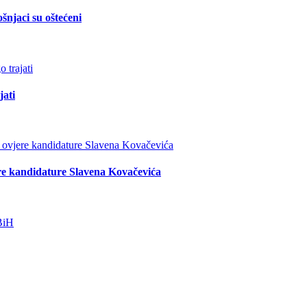
šnjaci su oštećeni
jati
re kandidature Slavena Kovačevića