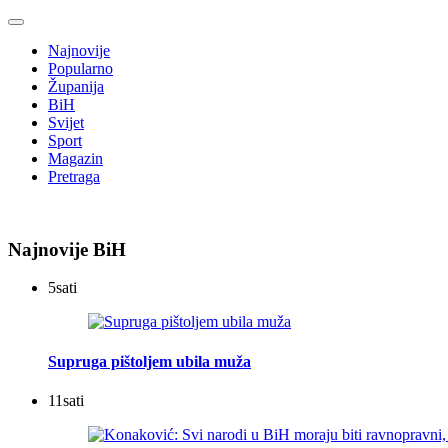
Najnovije
Popularno
Županija
BiH
Svijet
Sport
Magazin
Pretraga
Najnovije BiH
5
sati
Supruga pištoljem ubila muža
11
sati