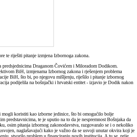
 te riješiti pitanje izmjena Izbornoga zakona.
đena predsjednicima Draganom Čovićem i Miloradom Dodikom.
rspektivom BiH, izmjenama Izbornog zakona i rješenjem problema
je BiH, što bi, po njegovu mišljenju, riješilo i pitanje izbornog
acija podijelila na bošnjački i hrvatski entitet - izjavio je Dodik nakon
 mogli koristiti kao izborne jedinice, što bi omogućilo bolje
čkim predstavnicima, te je uputio na to da je nespremnost Bošnjaka da
ku, osim pitanja izbornog zakonodavstva, razgovaralo se i o nekoliko
usvojen, naglašavajući kako je važno da se usvoji unutar okvira koji je
nju, stvorilo problem u financiranju novih institucija. A tu se, prije