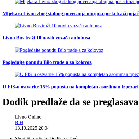
Mljekara Livno zbog stalnog povećanja obujma posla traži poja
Livno Bus traži 10 novih vozača autobusa
Pogledajte ponudu Bilo trade-a za kolovoz
U FIS-u ostvarite 15% popusta na kompletan asortiman trpezarijsk
Dodik predlaže da se preglasavan
Livno Online
BiH
13.10.2025 20:04
Short title article:
Dodik za Treći