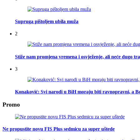
Supruga pištoljem ubila muža
2
Stiže nam promjena vremena i osvježenje, ali neće dugo tra
3
Konaković: Svi narodi u BiH moraju biti ravnopravni, a Bo
Promo
Ne propustite novu FIS Plus sedmicu za super uštede