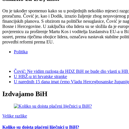
On je također spomenuo kako su u posljednjih nekoliko mjeseci razgo
proračunu. Čović je, kao i Dodik, izrazio žaljenje zbog neusvojenog pr
financijskih planova. S obzirom na političke nesuglasice, Čović je nag
Bosne i Hercegovine. U zaključku oba lidera su se složila da je euro
povjerenicu za proširenje Martu Kos i voditelja Izaslanstva EU-a u B
susret, prema riječima obojice lidera, označava nastavak stabilne po
provedbi reformi prema EU.
Politika
Čović: Ne vidim razloga da HDZ BiH ne bude dio vlasti u HB 
U HBŽ-u tri hrvatske stranke
U narednih 15 dana imat ćemo Vladu Hercegbosanske županij
Izdvajamo BiH
Velike razlike
Koliko su doista plaćeni liječnici u BiH?