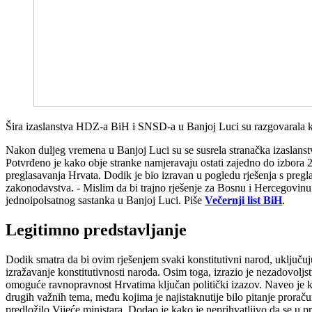
Šira izaslanstva HDZ-a BiH i SNSD-a u Banjoj Luci su razgovarala kak
Nakon duljeg vremena u Banjoj Luci su se susrela stranačka izasl
Potvrđeno je kako obje stranke namjeravaju ostati zajedno do izbora 
preglasavanja Hrvata. Dodik je bio izravan u pogledu rješenja s pregla
zakonodavstva. - Mislim da bi trajno rješenje za Bosnu i Hercegovinu bil
jednoipolsatnog sastanka u Banjoj Luci. Piše
Večernji list BiH
.
Legitimno predstavljanje
Dodik smatra da bi ovim rješenjem svaki konstitutivni narod, uključujuć
izražavanje konstitutivnosti naroda. Osim toga, izrazio je nezadovoljs
omoguće ravnopravnost Hrvatima ključan politički izazov. Naveo je k
drugih važnih tema, među kojima je najistaknutije bilo pitanje proraču
predložilo Vijeće ministara. Dodao je kako je neprihvatljivo da se u pro