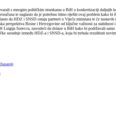
varali s mnogim političkim strankama u BiH o konkretizaciji daljnjih 
oračuna te naglasio da je potrebno hitno riješiti ovaj problem kako bi 
lasio da HDZ i SNSD ostaju partneri u Vijeću ministara te će nastaviti 
pska perspektiva Bosne i Hercegovine od ključne važnosti za stabilnost 
iH Luigija Soreccu, navodeći da dolaze u BiH kako bi podržavali samo 
litičke suradnje između HDZ-a i SNSD-a, koja bi trebala rezultirati no
županiji
e