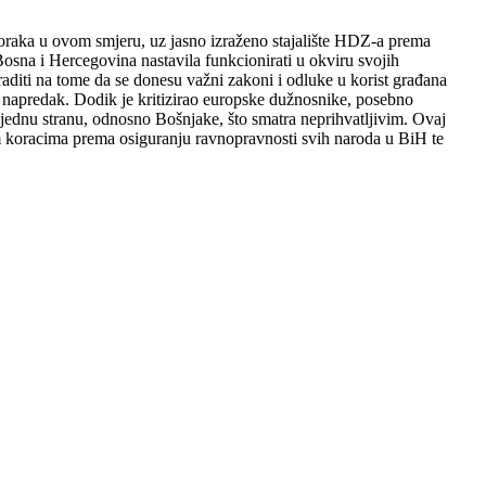
koraka u ovom smjeru, uz jasno izraženo stajalište HDZ-a prema
Bosna i Hercegovina nastavila funkcionirati u okviru svojih
raditi na tome da se donesu važni zakoni i odluke u korist građana
i napredak. Dodik je kritizirao europske dužnosnike, posebno
jednu stranu, odnosno Bošnjake, što smatra neprihvatljivim. Ovaj
vim koracima prema osiguranju ravnopravnosti svih naroda u BiH te