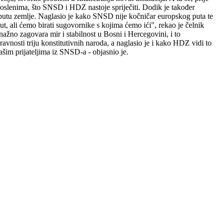
aposlenima, što SNSD i HDZ nastoje spriječiti. Dodik je također
 putu zemlje. Naglasio je kako SNSD nije kočničar europskog puta te
t, ali ćemo birati sugovornike s kojima ćemo ići", rekao je čelnik
no zagovara mir i stabilnost u Bosni i Hercegovini, i to
nosti triju konstitutivnih naroda, a naglasio je i kako HDZ vidi to
ašim prijateljima iz SNSD-a - objasnio je.