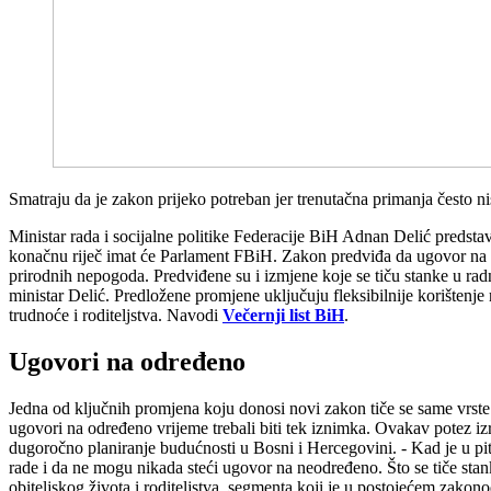
Smatraju da je zakon prijeko potreban jer trenutačna primanja često n
Ministar rada i socijalne politike Federacije BiH Adnan Delić predsta
konačnu riječ imat će Parlament FBiH. Zakon predviđa da ugovor na n
prirodnih nepogoda. Predviđene su i izmjene koje se tiču stanke u radn
ministar Delić. Predložene promjene uključuju fleksibilnije korištenj
trudnoće i roditeljstva. Navodi
Večernji list BiH
.
Ugovori na određeno
Jedna od ključnih promjena koju donosi novi zakon tiče se same vrste
ugovori na određeno vrijeme trebali biti tek iznimka. Ovakav potez i
dugoročno planiranje budućnosti u Bosni i Hercegovini. - Kad je u pita
rade i da ne mogu nikada steći ugovor na neodređeno. Što se tiče stan
obiteljskog života i roditeljstva, segmenta koji je u postojećem zakono