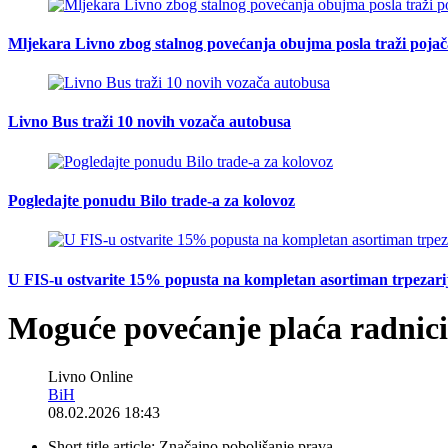
Mljekara Livno zbog stalnog povećanja obujma posla traži poja
Livno Bus traži 10 novih vozača autobusa
Pogledajte ponudu Bilo trade-a za kolovoz
U FIS-u ostvarite 15% popusta na kompletan asortiman trpezarijsk
Moguće povećanje plaća radnic
Livno Online
BiH
08.02.2026 18:43
Short title article:
Značajno poboljšanje prava