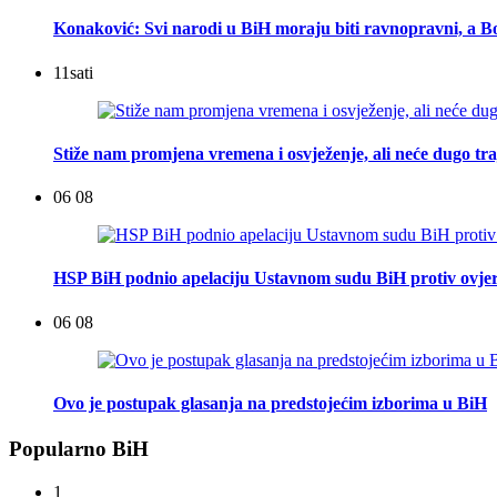
Konaković: Svi narodi u BiH moraju biti ravnopravni, a Bo
11
sati
Stiže nam promjena vremena i osvježenje, ali neće dugo tra
06 08
HSP BiH podnio apelaciju Ustavnom sudu BiH protiv ovje
06 08
Ovo je postupak glasanja na predstojećim izborima u BiH
Popularno BiH
1