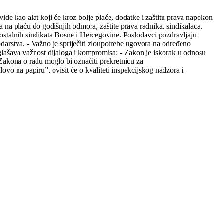
ide kao alat koji će kroz bolje plaće, dodatke i zaštitu prava napokon
a na plaću do godišnjih odmora, zaštite prava radnika, sindikalaca.
amostalnih sindikata Bosne i Hercegovine. Poslodavci pozdravljaju
odarstva. - Važno je spriječiti zloupotrebe ugovora na određeno
glašava važnost dijaloga i kompromisa: - Zakon je iskorak u odnosu
 Zakona o radu moglo bi označiti prekretnicu za
lovo na papiru”, ovisit će o kvaliteti inspekcijskog nadzora i