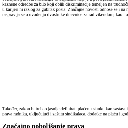
kaznene odredbe za bilo koji oblik diskriminacije temeljen na trudnoć
u karijeri ni razlog za gubitak posla. Značajne novosti odnose se i
raspravlja se o uvođenju dvostruke dnevnice za rad vikendom, kao i o
Također, zakon bi trebao jasnije definirati plaćenu stanku kao sastav
prava radnika, uključujući i zaštitu sindikalaca, dodatke na plaću i go
Značajno poboljšanje prava