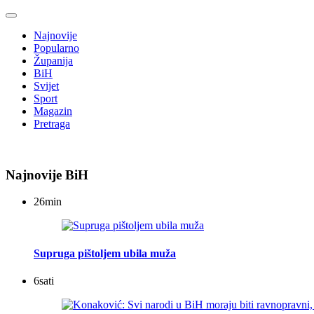
Najnovije
Popularno
Županija
BiH
Svijet
Sport
Magazin
Pretraga
Najnovije BiH
26
min
Supruga pištoljem ubila muža
6
sati