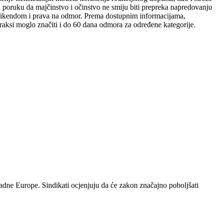
nu poruku da majčinstvo i očinstvo ne smiju biti prepreka napredovanju
a vikendom i prava na odmor. Prema dostupnim informacijama,
raksi moglo značiti i do 60 dana odmora za određene kategorije.
padne Europe. Sindikati ocjenjuju da će zakon značajno poboljšati