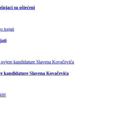
šnjaci su oštećeni
jati
re kandidature Slavena Kovačevića