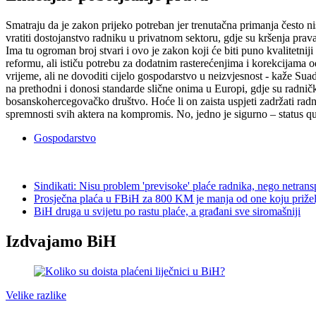
Smatraju da je zakon prijeko potreban jer trenutačna primanja često n
vratiti dostojanstvo radniku u privatnom sektoru, gdje su kršenja prav
Ima tu ogroman broj stvari i ovo je zakon koji će biti puno kvalitetn
reformu, ali ističu potrebu za dodatnim rasterećenjima i korekcijama 
vrijeme, ali ne dovoditi cijelo gospodarstvo u neizvjesnost - kaže S
na prethodni i donosi standarde slične onima u Europi, gdje su radnič
bosanskohercegovačko društvo. Hoće li on zaista uspjeti zadržati radnike
spremnosti svih aktera na kompromis. No, jedno je sigurno – status quo
Gospodarstvo
Sindikati: Nisu problem 'previsoke' plaće radnika, nego netrans
Prosječna plaća u FBiH za 800 KM je manja od one koju prižel
BiH druga u svijetu po rastu plaće, a građani sve siromašniji
Izdvajamo BiH
Velike razlike