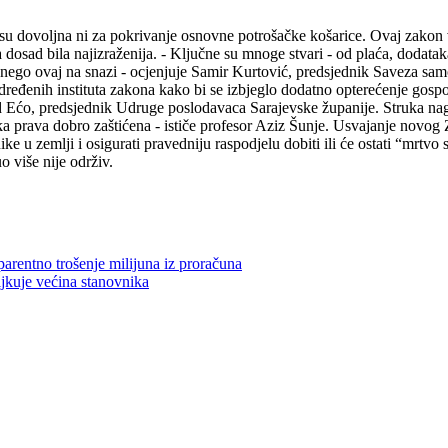
isu dovoljna ni za pokrivanje osnovne potrošačke košarice. Ovaj zakon v
a dosad bila najizraženija. - Ključne su mnoge stvari - od plaća, dodatak
iji nego ovaj na snazi - ocjenjuje Samir Kurtović, predsjednik Saveza s
određenih instituta zakona kako bi se izbjeglo dodatno opterećenje gosp
uad Ećo, predsjednik Udruge poslodavaca Sarajevske županije. Struka na
ka prava dobro zaštićena - ističe profesor Aziz Šunje. Usvajanje novog
 u zemlji i osigurati pravedniju raspodjelu dobiti ili će ostati “mrtvo s
 više nije održiv.
parentno trošenje milijuna iz proračuna
jkuje većina stanovnika