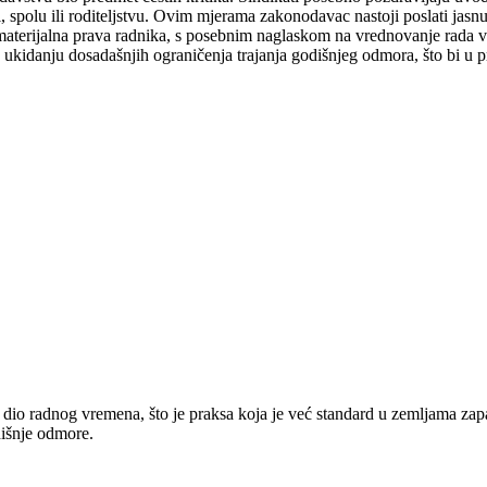
i, spolu ili roditeljstvu. Ovim mjerama zakonodavac nastoji poslati jas
 na materijalna prava radnika, s posebnim naglaskom na vrednovanje rad
 ukidanju dosadašnjih ograničenja trajanja godišnjeg odmora, što bi u p
ni dio radnog vremena, što je praksa koja je već standard u zemljama za
dišnje odmore.