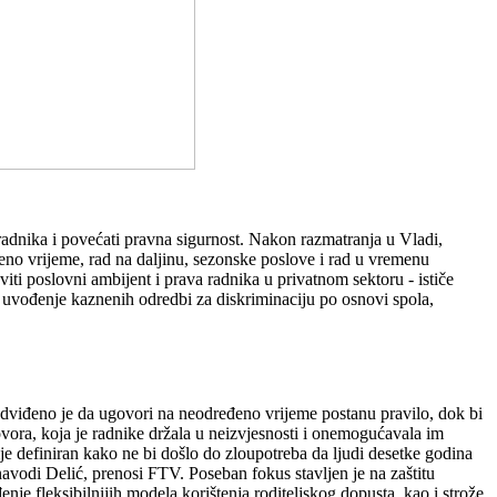
 radnika i povećati pravna sigurnost. Nakon razmatranja u Vladi,
no vrijeme, rad na daljinu, sezonske poslove i rad u vremenu
iti poslovni ambijent i prava radnika u privatnom sektoru - ističe
te uvođenje kaznenih odredbi za diskriminaciju po osnovi spola,
redviđeno je da ugovori na neodređeno vrijeme postanu pravilo, dok bi
vora, koja je radnike držala u neizvjesnosti i onemogućavala im
ije definiran kako ne bi došlo do zloupotreba da ljudi desetke godina
navodi Delić, prenosi FTV. Poseban fokus stavljen je na zaštitu
nje fleksibilnijih modela korištenja roditeljskog dopusta, kao i strože