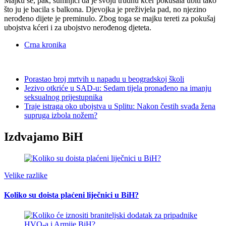
Majku se, pak, sumnjiči da je svoju trudnu kćer pokušala ubiti tako
što ju je bacila s balkona. Djevojka je preživjela pad, no njezino
nerođeno dijete je preminulo. Zbog toga se majku tereti za pokušaj
ubojstva kćeri i za ubojstvo nerođenog djeteta.
Crna kronika
Porastao broj mrtvih u napadu u beogradskoj školi
Jezivo otkriće u SAD-u: Sedam tijela pronađeno na imanju
seksualnog prijestupnika
Traje istraga oko ubojstva u Splitu: Nakon čestih svađa žena
supruga izbola nožem?
Izdvajamo BiH
Velike razlike
Koliko su doista plaćeni liječnici u BiH?