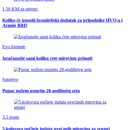
1,50 KM za mjesec
Koliko će iznositi braniteljski dodatak za pripadnike HVO-a i
Armije BiH?
Evo formule
Izračunajte sami koliku ćete mirovinu primati
Sarajevo
Punac nožem usmrtio 28-godišnjeg zeta
3.5 posto
5.kolovoza počinje isplata uvećanih mirovina za srpanj