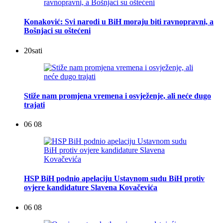
Konaković: Svi narodi u BiH moraju biti ravnopravni, a
Bošnjaci su oštećeni
20
sati
Stiže nam promjena vremena i osvježenje, ali neće dugo
trajati
06 08
HSP BiH podnio apelaciju Ustavnom sudu BiH protiv
ovjere kandidature Slavena Kovačevića
06 08