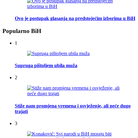
Ovo je postupak glasanja na predstojećim izborima u BiH
Popularno BiH
1
Supruga pištoljem ubila muža
2
Stiže nam promjena vremena i osvježenje, ali neće dugo
trajati
3