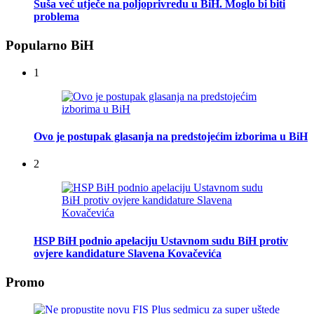
Suša već utječe na poljoprivredu u BiH. Moglo bi biti
problema
Popularno BiH
1
Ovo je postupak glasanja na predstojećim izborima u BiH
2
HSP BiH podnio apelaciju Ustavnom sudu BiH protiv
ovjere kandidature Slavena Kovačevića
Promo