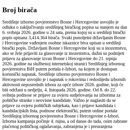
Broj birača
Središnje izborno povjerenstvo Bosne i Hercegovine usvojilo je
odluku o zaključivanju središnjeg biračkog popisa sa stanjem na dan
6. svibnja 2026. godine u 24 sata, prema kojoj su u središnji birački
popis upisana 3,414.364 birača. Svaki punoljetni državljanin Bosne
i Hercegovine vađenjem osobne iskaznice biva upisan u središnji
birački popis. Državljani Bosne i Hercegovine koji su u inozemstvu,
ako se žele prijaviti za glasovanje iz inozemstva, dužni su podnijeti
prijavu za glasovanje izvan Bosne i Hercegovine do 21. srpnja
2026. godine na službenoj internetskoj stranici Središnjeg izbornog
povjerenstva BiH putem portala e-Izbori, na kojem je dostupan
korisnički naputak. Središnje izborno povjerenstvo Bosne i
Hercegovine usvojilo je i naputak o rokovima i redoslijedu izbornih
aktivnosti neposrednih izbora za opće izbore 2026. godine, koji će
biti održani u nedjelju, 4. listopada 2026. godine. Od 8. do 22.
svibnja podnose se prijave za ovjeru sudjelovanja na izborima za
političke stranke i neovisne kandidate. Važno je naglasiti da se
prijave za ovjeru političkih subjekata, kao i prijave kandidata i
kandidacijskih lista, podnose elektronički, putem online portala
Središnjeg izbornog povjerenstva Bosne i Hercegovine e-Izbori.
Izborna kampanja počinje 4. rujna, a od danas do tada, osim zabrane
plaćenog političkog oglašavanja, zabranjena je i preuranjena