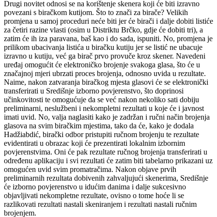
Drugi novitet odnosi se na korištenje skenera koji će biti izravno
povezani s biračkom kutijom. Što to znači za birače? Velikih
promjena u samoj proceduri neće biti jer će birači i dalje dobiti listiće
za četiri razine vlasti (osim u Distriktu Brčko, gdje će dobiti tri), a
zatim će ih iza paravana, baš kao i do sada, ispuniti. No, promjena je
prilikom ubacivanja listića u biračku kutiju jer se listić ne ubacuje
izravno u kutiju, već ga birač prvo provuče kroz skener. Navedeni
uređaj omogućit će elektroničko brojenje svakoga glasa, što će u
značajnoj mjeri ubrzati proces brojenja, odnosno uvida u rezultate.
Naime, nakon zatvaranja biračkog mjesta glasovi će se elektronički
transferirati u Središnje izborno povjerenstvo, što doprinosi
učinkovitosti te omogućuje da se već nakon nekoliko sati dobiju
preliminarni, neslužbeni i nekompletni rezultati u koje će i javnost
imati uvid. No, valja naglasiti kako je zadržan i ručni način brojenja
glasova na svim biračkim mjestima, tako da će, kako je dodala
Hadžiabdić, birački odbor pristupiti ručnom brojenju te rezultate
evidentirati u obrazac koji će prezentirati lokalnim izbornim
povjerenstvima. Oni će pak rezultate ručnog brojenja transferirati u
određenu aplikaciju i svi rezultati će zatim biti tabelarno prikazani uz
omogućen uvid svim promatračima. Nakon objave prvih
preliminarnih rezultata dobivenih zahvaljujući skenerima, Središnje
će izborno povjerenstvo u idućim danima i dalje sukcesivno
objavljivati nekompletne rezultate, ovisno o tome hoće li se
razlikovati rezultati nastali skeniranjem i rezultati nastali ručnim
brojenjem.