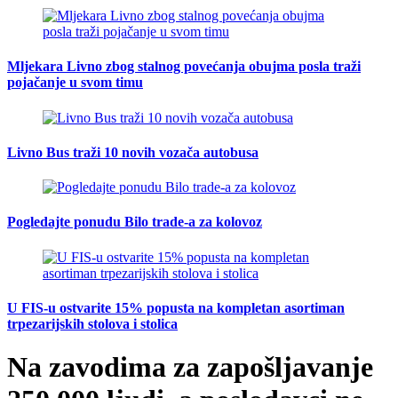
Mljekara Livno zbog stalnog povećanja obujma posla traži
pojačanje u svom timu
Livno Bus traži 10 novih vozača autobusa
Pogledajte ponudu Bilo trade-a za kolovoz
U FIS-u ostvarite 15% popusta na kompletan asortiman
trpezarijskih stolova i stolica
Na zavodima za zapošljavanje