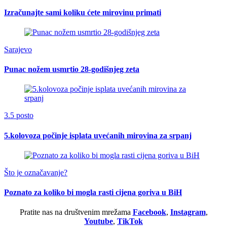
Izračunajte sami koliku ćete mirovinu primati
Sarajevo
Punac nožem usmrtio 28-godišnjeg zeta
3.5 posto
5.kolovoza počinje isplata uvećanih mirovina za srpanj
Što je označavanje?
Poznato za koliko bi mogla rasti cijena goriva u BiH
Pratite nas na društvenim mrežama
Facebook
,
Instagram
,
Youtube
,
TikTok