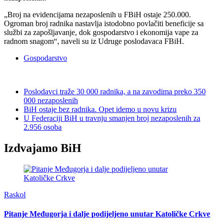
„Broj na evidencijama nezaposlenih u FBiH ostaje 250.000.
Ogroman broj radnika nastavlja istodobno povlačiti beneficije sa
službi za zapošljavanje, dok gospodarstvo i ekonomija vape za
radnom snagom“, naveli su iz Udruge poslodavaca FBiH.
Gospodarstvo
Poslodavci traže 30 000 radnika, a na zavodima preko 350
000 nezaposlenih
BiH ostaje bez radnika. Opet idemo u novu krizu
U Federaciji BiH u travnju smanjen broj nezaposlenih za
2.956 osoba
Izdvajamo BiH
Raskol
Pitanje Međugorja i dalje podijeljeno unutar Katoličke Crkve