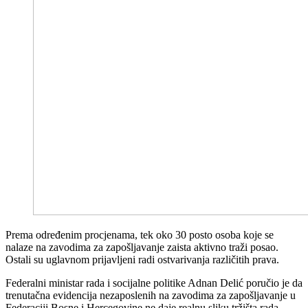
Prema određenim procjenama, tek oko 30 posto osoba koje se
nalaze na zavodima za zapošljavanje zaista aktivno traži posao.
Ostali su uglavnom prijavljeni radi ostvarivanja različitih prava.
Federalni ministar rada i socijalne politike Adnan Delić poručio je da
trenutačna evidencija nezaposlenih na zavodima za zapošljavanje u
Federaciji Bosne i Hercegovine ne daje realnu sliku tržišta rada.