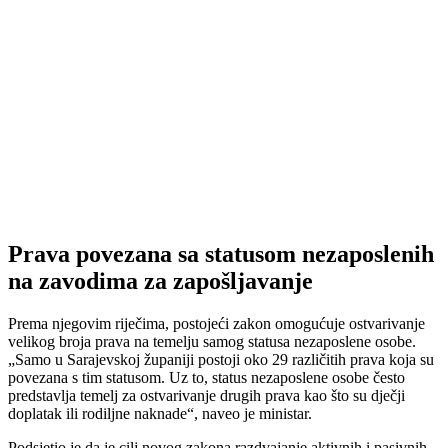
Prava povezana sa statusom nezaposlenih
na zavodima za zapošljavanje
Prema njegovim riječima, postojeći zakon omogućuje ostvarivanje
velikog broja prava na temelju samog statusa nezaposlene osobe.
„Samo u Sarajevskoj županiji postoji oko 29 različitih prava koja su
povezana s tim statusom. Uz to, status nezaposlene osobe često
predstavlja temelj za ostvarivanje drugih prava kao što su dječji
doplatak ili rodiljne naknade“, naveo je ministar.
Podsjetio je da je cilj novog zakona razdvajanje aktivnih i pasivnih