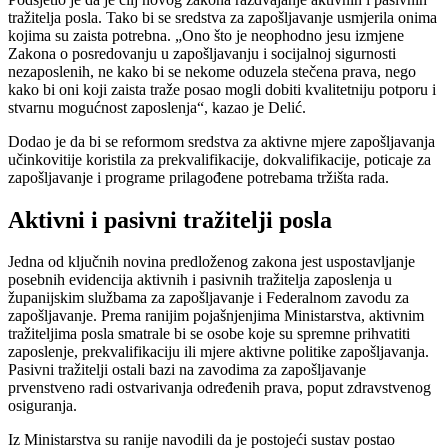
tražitelja posla. Tako bi se sredstva za zapošljavanje usmjerila onima
kojima su zaista potrebna. „Ono što je neophodno jesu izmjene
Zakona o posredovanju u zapošljavanju i socijalnoj sigurnosti
nezaposlenih, ne kako bi se nekome oduzela stečena prava, nego
kako bi oni koji zaista traže posao mogli dobiti kvalitetniju potporu i
stvarnu mogućnost zaposlenja“, kazao je Delić.
Dodao je da bi se reformom sredstva za aktivne mjere zapošljavanja
učinkovitije koristila za prekvalifikacije, dokvalifikacije, poticaje za
zapošljavanje i programe prilagođene potrebama tržišta rada.
Aktivni i pasivni tražitelji posla
Jedna od ključnih novina predloženog zakona jest uspostavljanje
posebnih evidencija aktivnih i pasivnih tražitelja zaposlenja u
županijskim službama za zapošljavanje i Federalnom zavodu za
zapošljavanje. Prema ranijim pojašnjenjima Ministarstva, aktivnim
tražiteljima posla smatrale bi se osobe koje su spremne prihvatiti
zaposlenje, prekvalifikaciju ili mjere aktivne politike zapošljavanja.
Pasivni tražitelji ostali bazi na zavodima za zapošljavanje
prvenstveno radi ostvarivanja određenih prava, poput zdravstvenog
osiguranja.
Iz Ministarstva su ranije navodili da je postojeći sustav postao