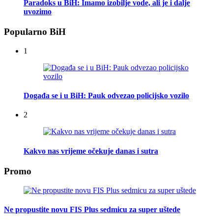
Paradoks u BiH: Imamo izobilje vode, ali je i dalje
uvozimo
Popularno BiH
1
Događa se i u BiH: Pauk odvezao policijsko vozilo
2
Kakvo nas vrijeme očekuje danas i sutra
Promo
Ne propustite novu FIS Plus sedmicu za super uštede