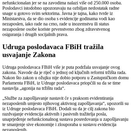
nefunkcionalan jer se na zavodima nalazi više od 250.000 osoba.
Poslodavci istodobno upozoravaju na ozbiljan nedostatak radne
snage u gotovo svim sektorima. Javna je tajna, kako tvrde iz
Ministarstva, da se dio osoba s evidencije godinama vodi kao
nezaposlen, iako rade na crno, rade u inozemstvu ili status
nezaposlene osobe koriste prvenstveno zbog zdravstvenog
osiguranja i drugih socijalnih prava.
Udruga poslodavaca FBiH tražila
usvajanje Zakona
Udruga poslodavaca FBiH više je puta podržala usvajanje ovog
zakona. Navode da je riječ o jednoj od ključnih reformi tržišta rada.
Nakon što zakon u ožujku nije dobio potporu u Zastupničkom domu
Parlamenta FBiH, iz Udruge poslodavaca priopćili su da se time
nastavlja „agonija na tržištu rada“.
„Službe za zapošljavanje nastavit će s praksom evidentiranja
nezaposlenih umjesto njihovog aktivnog zapošljavanja“, upozorili su
iz Udruge poslodavaca FBiH. Dodali su da je cilj zakona bio
razdvajanje evidencija aktivnih i pasivnih tražitelja posla,
unaprjeđenje nefunkcionalnog sustava posredovanja u zapošljavanju
te smanjenje sive ekonomije i zlouporaba u sustavu evidencija
nezaposlenih.