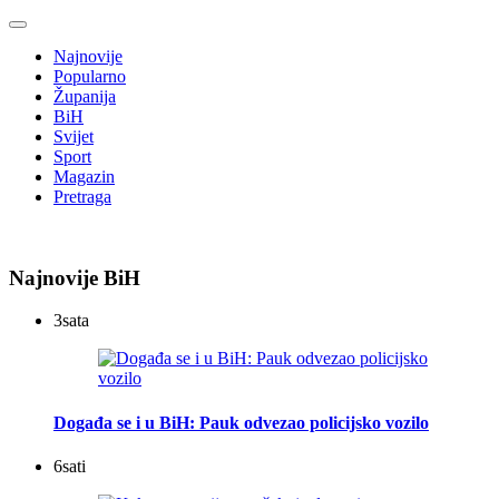
Najnovije
Popularno
Županija
BiH
Svijet
Sport
Magazin
Pretraga
Najnovije BiH
3
sata
Događa se i u BiH: Pauk odvezao policijsko vozilo
6
sati