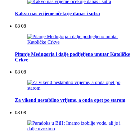
Kakvo nas vrijeme očekuje danas i sutra
08 08
Pitanje Međugorja i dalje podijeljeno unutar Katoličke
Crkve
08 08
Za vikend nestabilno vrijeme, a onda opet po starom
08 08