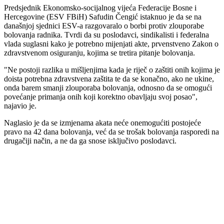
Predsjednik Ekonomsko-socijalnog vijeća Federacije Bosne i
Hercegovine (ESV FBiH) Safudin Čengić istaknuo je da se na
današnjoj sjednici ESV-a razgovaralo o borbi protiv zlouporabe
bolovanja radnika. Tvrdi da su poslodavci, sindikalisti i federalna
vlada suglasni kako je potrebno mijenjati akte, prvenstveno Zakon o
zdravstvenom osiguranju, kojima se tretira pitanje bolovanja.
"Ne postoji razlika u mišljenjima kada je riječ o zaštiti onih kojima je
doista potrebna zdravstvena zaštita te da se konačno, ako ne ukine,
onda barem smanji zlouporaba bolovanja, odnosno da se omogući
povećanje primanja onih koji korektno obavljaju svoj posao",
najavio je.
Naglasio je da se izmjenama akata neće onemogućiti postojeće
pravo na 42 dana bolovanja, već da se trošak bolovanja rasporedi na
drugačiji način, a ne da ga snose isključivo poslodavci.