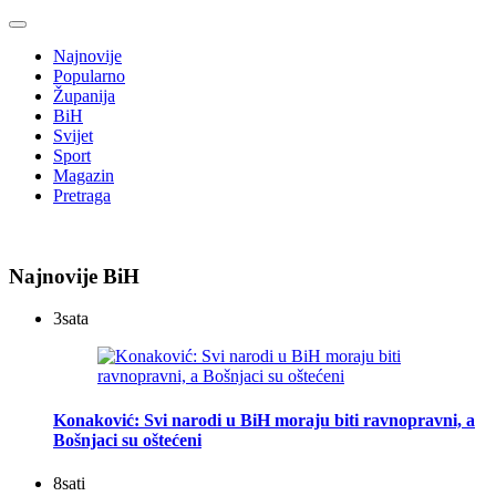
Najnovije
Popularno
Županija
BiH
Svijet
Sport
Magazin
Pretraga
Najnovije BiH
3
sata
Konaković: Svi narodi u BiH moraju biti ravnopravni, a
Bošnjaci su oštećeni
8
sati