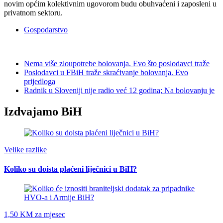
novim općim kolektivnim ugovorom budu obuhvaćeni i zaposleni u
privatnom sektoru.
Gospodarstvo
Nema više zloupotrebe bolovanja. Evo što poslodavci traže
Poslodavci u FBiH traže skraćivanje bolovanja. Evo
prijedloga
Radnik u Sloveniji nije radio već 12 godina; Na bolovanju je
Izdvajamo BiH
Velike razlike
Koliko su doista plaćeni liječnici u BiH?
1,50 KM za mjesec