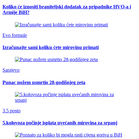
Koliko će iznositi braniteljski dodatak za pripadnike HVO-a i
Armije BiH?
Evo formule
Izračunajte sami koliku ćete mirovinu primati
Sarajevo
Punac nožem usmrtio 28-godišnjeg zeta
3.5 posto
5.kolovoza počinje isplata uvećanih mirovina za srpanj