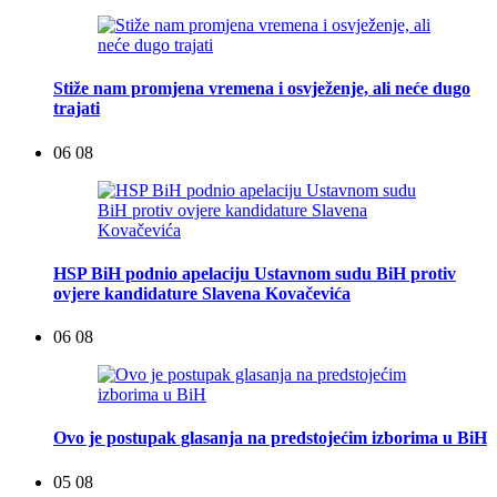
Stiže nam promjena vremena i osvježenje, ali neće dugo
trajati
06 08
HSP BiH podnio apelaciju Ustavnom sudu BiH protiv
ovjere kandidature Slavena Kovačevića
06 08
Ovo je postupak glasanja na predstojećim izborima u BiH
05 08