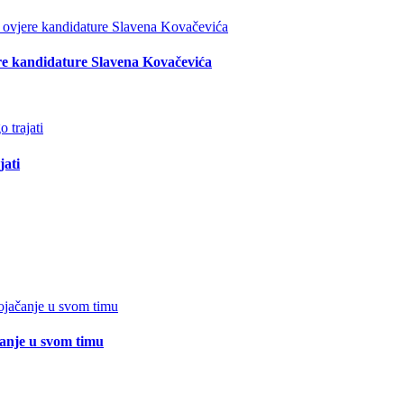
re kandidature Slavena Kovačevića
jati
čanje u svom timu