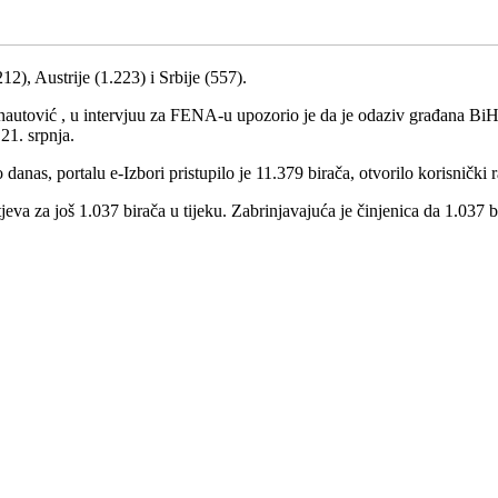
2), Austrije (1.223) i Srbije (557).
utović , u intervjuu za FENA-u upozorio je da je odaziv građana BiH 
21. srpnja.
danas, portalu e-Izbori pristupilo je 11.379 birača, otvorilo korisnički r
jeva za još 1.037 birača u tijeku. Zabrinjavajuća je činjenica da 1.037 bi