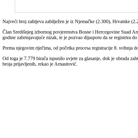
Najveći broj zahtjeva zabilježen je iz Njemačke (2.300), Hrvatske (2.21
Član Središnjeg izbornog povjerenstva Bosne i Hercegovine Suad Arna
godine zabrinjavajuće nizak, te je pozvao dijasporu da se registrira do 
Prema njegovim riječima, od početka procesa registracije 8. svibnja do 
Od toga je 7.779 birača ispunilo uvjete za glasanje, dok je obrada zaht
broja prijavljenih, rekao je Arnautović.