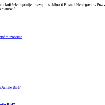
na koji žele doprinijeti razvoju i stabilnosti Bosne i Hercegovine. Pozi
 Arnautović.
općim izborima
rmije BiH?