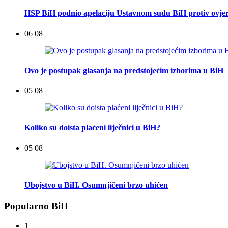
HSP BiH podnio apelaciju Ustavnom sudu BiH protiv ovje
06 08
Ovo je postupak glasanja na predstojećim izborima u BiH
05 08
Koliko su doista plaćeni liječnici u BiH?
05 08
Ubojstvo u BiH. Osumnjičeni brzo uhićen
Popularno BiH
1