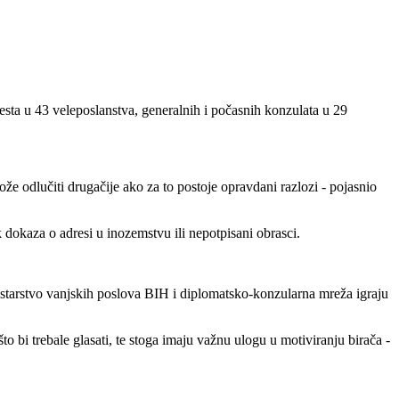
esta u 43 veleposlanstva, generalnih i počasnih konzulata u 29
e odlučiti drugačije ako za to postoje opravdani razlozi - pojasnio
 dokaza o adresi u inozemstvu ili nepotpisani obrasci.
istarstvo vanjskih poslova BIH i diplomatsko-konzularna mreža igraju
što bi trebale glasati, te stoga imaju važnu ulogu u motiviranju birača -