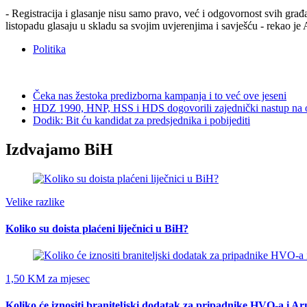
- Registracija i glasanje nisu samo pravo, već i odgovornost svih građa
listopadu glasaju u skladu sa svojim uvjerenjima i savješću - rekao je
Politika
Čeka nas žestoka predizborna kampanja i to već ove jeseni
HDZ 1990, HNP, HSS i HDS dogovorili zajednički nastup na 
Dodik: Bit ću kandidat za predsjednika i pobijediti
Izdvajamo BiH
Velike razlike
Koliko su doista plaćeni liječnici u BiH?
1,50 KM za mjesec
Koliko će iznositi braniteljski dodatak za pripadnike HVO-a i A