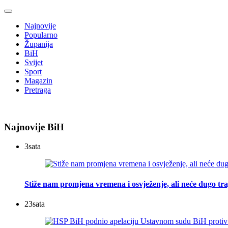
Najnovije
Popularno
Županija
BiH
Svijet
Sport
Magazin
Pretraga
Najnovije BiH
3
sata
Stiže nam promjena vremena i osvježenje, ali neće dugo tra
23
sata