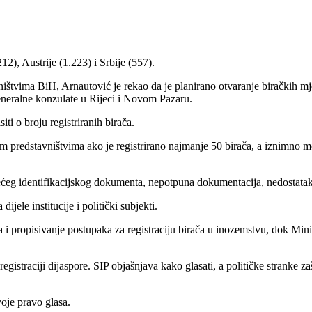
2), Austrije (1.223) i Srbije (557).
ištvima BiH, Arnautović je rekao da je planirano otvaranje biračkih mj
eneralne konzulate u Rijeci i Novom Pazaru.
ti o broju registriranih birača.
 predstavništvima ako je registrirano najmanje 50 birača, a iznimno mož
žećeg identifikacijskog dokumenta, nepotpuna dokumentacija, nedostatak
jele institucije i politički subjekti.
 i propisivanje postupaka za registraciju birača u inozemstvu, dok Min
gistraciji dijaspore. SIP objašnjava kako glasati, a političke stranke za
oje pravo glasa.