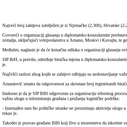
Najveći broj zahtjeva zabilježen je iz Njemačke (2.300), Hrvatske (2.21
Govoreći o organizaciji glasanja u diplomatsko-konzularnim predstavn
zemalja, uključujući veleposlanstva u Amanu, Moskvi i Kuvajtu, te g
Međutim, naglasio je da će konačna odluka o organizaciji glasanja ovisi
SIP BiH, u pravilu, određuje biračka mjesta u diplomatsko-konzularnim
je.
Najčešći razlozi zbog kojih se zahtjevi odbijaju su nedostavljanje va
Arnautović smatra da odgovornost za skroman broj registriranih birača di
Istaknuo je da je SIP BIH odgovoran za organizaciju izbornog procesa
važnu ulogu u informiranju građana i pružanju logističke podrške.
- Iznenađen sam što političke stranke ne preuzimaju aktivniju ulogu u re
rekao je.
Također je pozvao građane BIH koji žive u inozemstvu da iskoriste sv