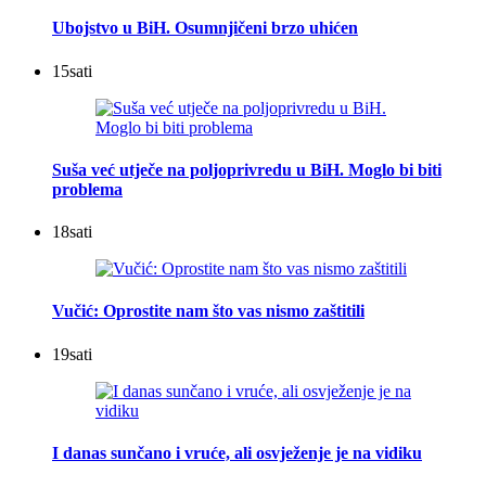
Ubojstvo u BiH. Osumnjičeni brzo uhićen
15
sati
Suša već utječe na poljoprivredu u BiH. Moglo bi biti
problema
18
sati
Vučić: Oprostite nam što vas nismo zaštitili
19
sati
I danas sunčano i vruće, ali osvježenje je na vidiku