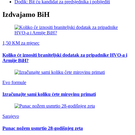
Dodik: Bit ću kandidat za predsjednika i pobijediti
Izdvajamo BiH
1,50 KM za mjesec
Koliko će iznositi braniteljski dodatak za pripadnike HVO-a i
Armije BiH?
Evo formule
Izračunajte sami koliku ćete mirovinu primati
Sarajevo
Punac nožem usmrtio 28-godišnjeg zeta