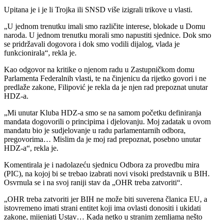
Upitana je i je li Trojka ili SNSD više izigrali trikove u vlasti.
„U jednom trenutku imali smo različite interese, blokade u Domu
naroda. U jednom trenutku morali smo napustiti sjednice. Dok smo
se pridržavali dogovora i dok smo vodili dijalog, vlada je
funkcionirala“, rekla je.
Kao odgovor na kritike o njenom radu u Zastupničkom domu
Parlamenta Federalnih vlasti, te na činjenicu da rijetko govori i ne
predlaže zakone, Filipović je rekla da je njen rad prepoznat unutar
HDZ-a.
„Mi unutar Kluba HDZ-a smo se na samom početku definiranja
mandata dogovorili o principima i djelovanju. Moj zadatak u ovom
mandatu bio je sudjelovanje u radu parlamentarnih odbora,
pregovorima… Mislim da je moj rad prepoznat, posebno unutar
HDZ-a“, rekla je.
Komentirala je i nadolazeću sjednicu Odbora za provedbu mira
(PIC), na kojoj bi se trebao izabrati novi visoki predstavnik u BIH.
Osvrnula se i na svoj raniji stav da „OHR treba zatvoriti“.
„OHR treba zatvoriti jer BIH ne može biti suverena članica EU, a
istovremeno imati strani entitet koji ima ovlasti donositi i ukidati
zakone, mijenjati Ustav… Kada netko u stranim zemljama nešto