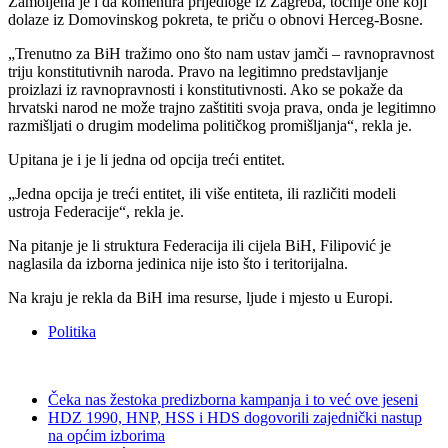
Zamoljena je i da komentira prijedloge iz Zagreba, točnije one koji
dolaze iz Domovinskog pokreta, te priču o obnovi Herceg-Bosne.
„Trenutno za BiH tražimo ono što nam ustav jamči – ravnopravnost
triju konstitutivnih naroda. Pravo na legitimno predstavljanje
proizlazi iz ravnopravnosti i konstitutivnosti. Ako se pokaže da
hrvatski narod ne može trajno zaštititi svoja prava, onda je legitimno
razmišljati o drugim modelima političkog promišljanja“, rekla je.
Upitana je i je li jedna od opcija treći entitet.
„Jedna opcija je treći entitet, ili više entiteta, ili različiti modeli
ustroja Federacije“, rekla je.
Na pitanje je li struktura Federacija ili cijela BiH, Filipović je
naglasila da izborna jedinica nije isto što i teritorijalna.
Na kraju je rekla da BiH ima resurse, ljude i mjesto u Europi.
Politika
Čeka nas žestoka predizborna kampanja i to već ove jeseni
HDZ 1990, HNP, HSS i HDS dogovorili zajednički nastup
na općim izborima