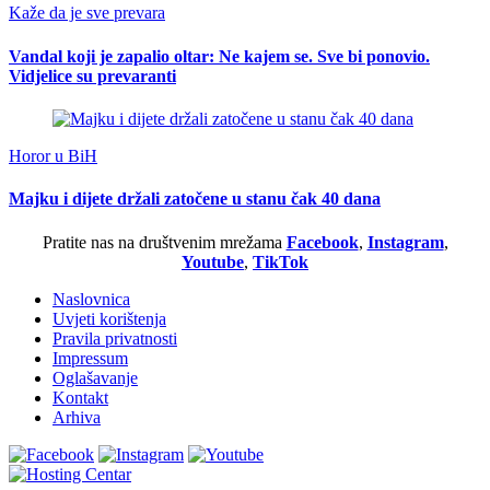
Kaže da je sve prevara
Vandal koji je zapalio oltar: Ne kajem se. Sve bi ponovio.
Vidjelice su prevaranti
Horor u BiH
Majku i dijete držali zatočene u stanu čak 40 dana
Pratite nas na društvenim mrežama
Facebook
,
Instagram
,
Youtube
,
TikTok
Naslovnica
Uvjeti korištenja
Pravila privatnosti
Impressum
Oglašavanje
Kontakt
Arhiva