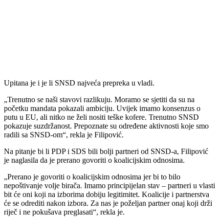
Upitana je i je li SNSD najveća prepreka u vladi.
„Trenutno se naši stavovi razlikuju. Moramo se sjetiti da su na
početku mandata pokazali ambiciju. Uvijek imamo konsenzus o
putu u EU, ali nitko ne želi nositi teške kofere. Trenutno SNSD
pokazuje suzdržanost. Prepoznate su određene aktivnosti koje smo
radili sa SNSD-om“, rekla je Filipović.
Na pitanje bi li PDP i SDS bili bolji partneri od SNSD-a, Filipović
je naglasila da je prerano govoriti o koalicijskim odnosima.
„Prerano je govoriti o koalicijskim odnosima jer bi to bilo
nepoštivanje volje birača. Imamo principijelan stav – partneri u vlasti
bit će oni koji na izborima dobiju legitimitet. Koalicije i partnerstva
će se odrediti nakon izbora. Za nas je poželjan partner onaj koji drži
riječ i ne pokušava preglasati“, rekla je.