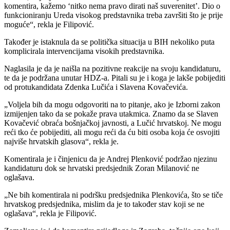
komentira, kažemo ‘nitko nema pravo dirati naš suverenitet’. Dio o
funkcioniranju Ureda visokog predstavnika treba završiti što je prije
moguće“, rekla je Filipović.
Također je istaknula da se politička situacija u BIH nekoliko puta
komplicirala intervencijama visokih predstavnika.
Naglasila je da je naišla na pozitivne reakcije na svoju kandidaturu,
te da je podržana unutar HDZ-a. Pitali su je i koga je lakše pobijediti
od protukandidata Zdenka Lučića i Slavena Kovačevića.
„Voljela bih da mogu odgovoriti na to pitanje, ako je Izborni zakon
izmijenjen tako da se pokaže prava utakmica. Znamo da se Slaven
Kovačević obraća bošnjačkoj javnosti, a Lučić hrvatskoj. Ne mogu
reći tko će pobijediti, ali mogu reći da ću biti osoba koja će osvojiti
najviše hrvatskih glasova“, rekla je.
Komentirala je i činjenicu da je Andrej Plenković podržao njezinu
kandidaturu dok se hrvatski predsjednik Zoran Milanović ne
oglašava.
„Ne bih komentirala ni podršku predsjednika Plenkovića, što se tiče
hrvatskog predsjednika, mislim da je to također stav koji se ne
oglašava“, rekla je Filipović.