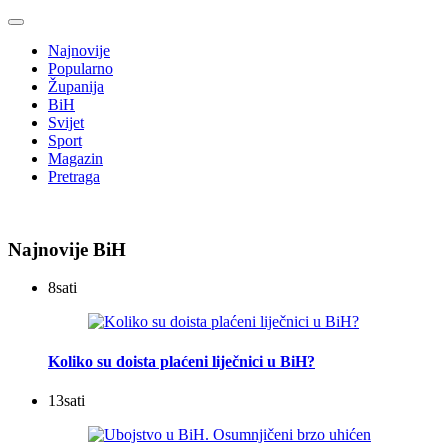
Najnovije
Popularno
Županija
BiH
Svijet
Sport
Magazin
Pretraga
Najnovije BiH
8
sati
Koliko su doista plaćeni liječnici u BiH?
13
sati