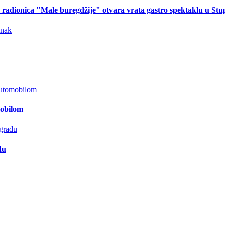
na radionica "Male buregdžije" otvara vrata gastro spektaklu u St
mobilom
du