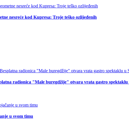
tne nesreće kod Kupresa: Troje teško ozlijeđenih
splatna radionica "Male buregdžije" otvara vrata gastro spektakl
čanje u svom timu