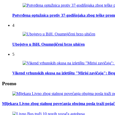
Potvrđena optužnica protiv 37-godišnjaka zbog teške prome
4
Ubojstvo u BiH. Osumnjičeni brzo uhićen
5
Vikend vrhunskih okusa na izletištu "Mirisi zavičaja": Be
Promo
Mljekara Livno zbog stalnog povećanja obujma posla traži poja