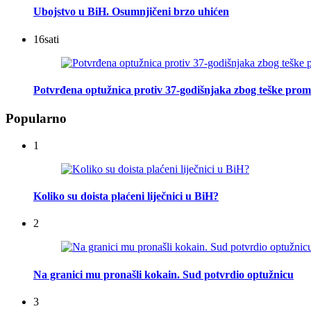
Ubojstvo u BiH. Osumnjičeni brzo uhićen
16
sati
Potvrđena optužnica protiv 37-godišnjaka zbog teške prome
Popularno
1
Koliko su doista plaćeni liječnici u BiH?
2
Na granici mu pronašli kokain. Sud potvrdio optužnicu
3