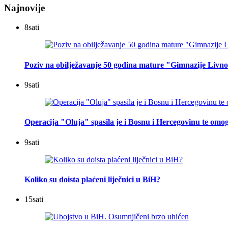
Najnovije
8
sati
Poziv na obilježavanje 50 godina mature "Gimnazije Livn
9
sati
Operacija "Oluja" spasila je i Bosnu i Hercegovinu te omog
9
sati
Koliko su doista plaćeni liječnici u BiH?
15
sati