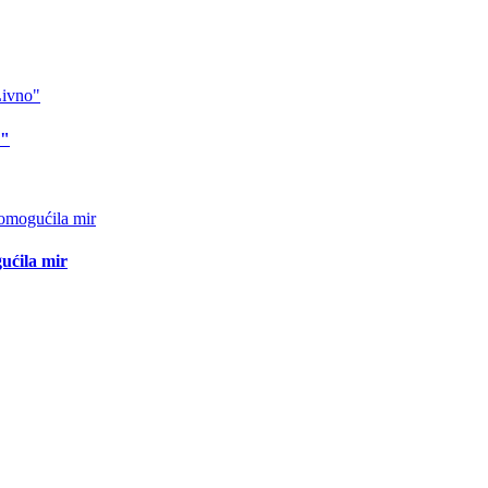
o"
ućila mir