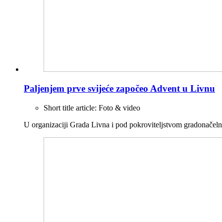
Paljenjem prve svijeće započeo Advent u Livnu
Short title article:
Foto & video
U organizaciji Grada Livna i pod pokroviteljstvom gradonačel