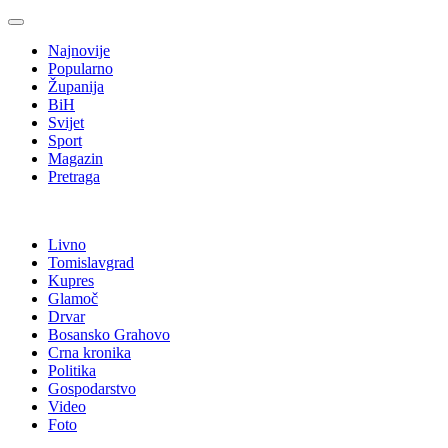
Najnovije
Popularno
Županija
BiH
Svijet
Sport
Magazin
Pretraga
Livno
Tomislavgrad
Kupres
Glamoč
Drvar
Bosansko Grahovo
Crna kronika
Politika
Gospodarstvo
Video
Foto