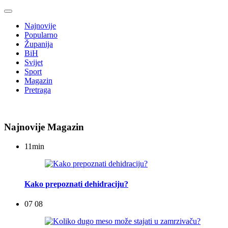
Najnovije
Popularno
Županija
BiH
Svijet
Sport
Magazin
Pretraga
Najnovije Magazin
11
min
Kako prepoznati dehidraciju?
07 08