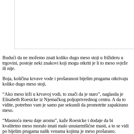
Budući da ne možemo znati koliko dugo meso stoji u frižideru u
trgovini, postoje neki znakovi koji mogu otkriti je li to meso svježe
ili nije.
Boja, količina krvave vode i prošaranost bijelim prugama otkrivaju
koliko dugo meso stoji.
“Ako meso leži u krvavoj vodi, to znači da je staro”, naglasila je
Elisabeth Roesicke iz Njemačkog poljoprivrednog centra. A da to
vidite, potrebno vam je samo par sekundi da promotrite zapakirano
meso.
“Masnoća mesu daje aromu”, kaže Roesicke i dodaje da bi
kvalitetno meso moralo imati malo unutarmišićne masti, a to se vidi
po bijelim prugama nalik venama kojima je meso prošarano.