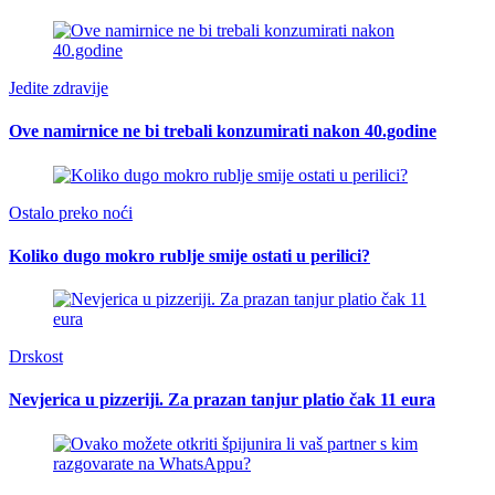
Jedite zdravije
Ove namirnice ne bi trebali konzumirati nakon 40.godine
Ostalo preko noći
Koliko dugo mokro rublje smije ostati u perilici?
Drskost
Nevjerica u pizzeriji. Za prazan tanjur platio čak 11 eura