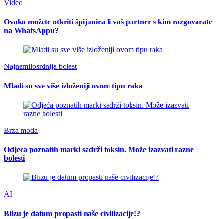
Video
Ovako možete otkriti špijunira li vaš partner s kim razgovarate
na WhatsAppu?
Najnemilosrdnija bolest
Mladi su sve više izloženiji ovom tipu raka
Brza moda
Odjeća poznatih marki sadrži toksin. Može izazvati razne
bolesti
AI
Blizu je datum propasti naše civilizacije!?