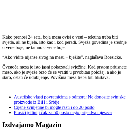
Kako prenosi 24 sata, boja mesa ovisi o vrsti – teletina treba biti
svjetla, ali ne bijela, isto kao i kod peradi. Svježa govedina je srednje
crvene boje, ne tamno crvene boje.
“Ako vidite nijanse sivog na mesu – bježite”, naglašava Roesicke.
Čvrstoća mesa je isto jasni pokazatelj svježine. Kad prstom pritisnete
meso, ako je svježe brzo će se vratiti u prvobitan položaj, a ako je
staro, ostati će udubljenje. Površina mesa treba biti blistava.
Austrijske vlasti povratnicima s odmora: Ne donosite svinjske
proizvode iz BiH i Srbije
Cijene svinjetine bi mogle rasti i do 20 posto
Prasići jeftiniji čak za 50 posto nego prije dva mjeseca
Izdvajamo Magazin