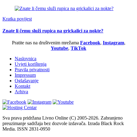
Kratka povijest
Znate li čemu služi rupica na grickalici za nokte?
Pratite nas na društvenim mrežama
Facebook
,
Instagram
,
Youtube
,
TikTok
Naslovnica
Uvjeti korištenja
Pravila privatnosti
Impressum
Oglašavanje
Kontakt
Arhiva
Sva prava pridržana Livno Online (C) 2005-2026. Zabranjeno
preuzimanje sadržaja bez dozvole izdavača. Izrada Black Rock
Media. ISSN 2831-0950