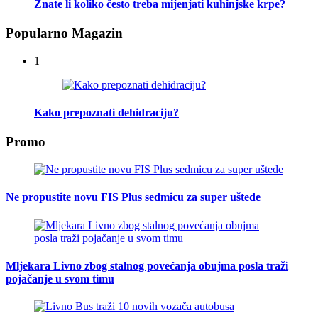
Znate li koliko često treba mijenjati kuhinjske krpe?
Popularno Magazin
1
Kako prepoznati dehidraciju?
Promo
Ne propustite novu FIS Plus sedmicu za super uštede
Mljekara Livno zbog stalnog povećanja obujma posla traži
pojačanje u svom timu