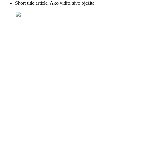
Short title article:
Ako vidite sivo bježite