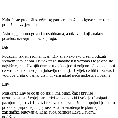
Kako biste pronašli savršenog partnera, možda odgovore trebate
potražiti u zvijezdama.
Astrologija puno govori o osobinama, a otkriva i koji znakovi
posebno uživaju u ulozi supruga.
Bik
Pouzdan, iskren i romantičan, Bik zna kako svoju ženu održati
sretnom i voljenom. Uvijek traže stabilnost u vezama i to je ono što
najviše cijene. Uz njih ćete se uvijek osjećati voljeno i čuvano, a oni
će vas razmaziti svojom ljubavlju do kraja. Uvijek će biti tu za vas i
vodit će brigu o vama. Uz njih vam nikad neće nedostajati pažnje.
Lav
Muškarac Lav je odan do srži i ima puno, čak i previše
razumijevanja. Svojoj partnerici se vole diviti i vole je obasipati
pažnjom i ljubavi. Lavovi će razmaziti svoju ženu kupujući joj puno
poklona, pripremajući joj raskošna iznenađenja te planirajući
zajednička putovanja. Žene svog partnera Lava u svemu
podržavaju.