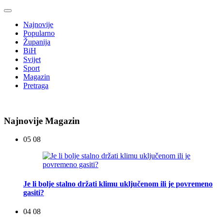
Najnovije
Popularno
Županija
BiH
Svijet
Sport
Magazin
Pretraga
Najnovije Magazin
05 08
Je li bolje stalno držati klimu uključenom ili je povremeno
gasiti?
04 08