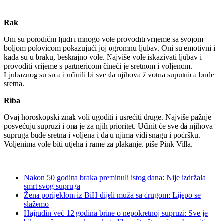
Rak
Oni su porodični ljudi i mnogo vole provoditi vrijeme sa svojom
boljom polovicom pokazujući joj ogromnu ljubav. Oni su emotivni i
kada su u braku, beskrajno vole. Najviše vole iskazivati ljubav i
provoditi vrijeme s partnericom čineći je sretnom i voljenom.
Ljubaznog su srca i učinili bi sve da njihova životna suputnica bude
sretna.
Riba
Ovaj horoskopski znak voli ugoditi i usrećiti druge. Najviše pažnje
posvećuju supruzi i ona je za njih prioritet. Učinit će sve da njihova
supruga bude sretna i voljena i da u njima vidi snagu i podršku.
Voljenima vole biti utjeha i rame za plakanje, piše Pink Villa.
Nakon 50 godina braka preminuli istog dana: Nije izdržala
smrt svog supruga
Žena porijeklom iz BiH dijeli muža sa drugom: Lijepo se
slažemo
Hajrudin već 12 godina brine o nepokretnoj supruzi: Sve je