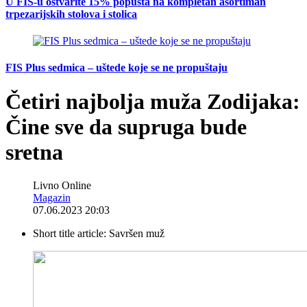
U FIS-u ostvarite 15% popusta na kompletan asortiman
trpezarijskih stolova i stolica
FIS Plus sedmica – uštede koje se ne propuštaju
Četiri najbolja muža Zodijaka:
Čine sve da supruga bude
sretna
Livno Online
Magazin
07.06.2023 20:03
Short title article:
Savršen muž