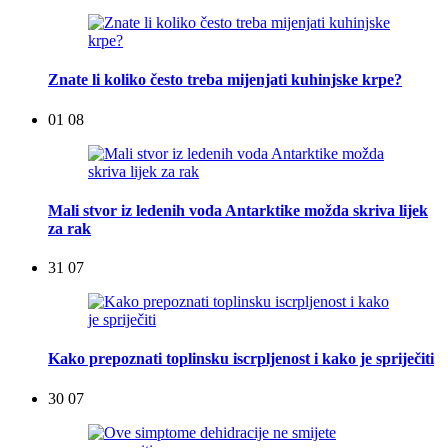
Znate li koliko često treba mijenjati kuhinjske krpe?
01 08
Mali stvor iz ledenih voda Antarktike možda skriva lijek
za rak
31 07
Kako prepoznati toplinsku iscrpljenost i kako je spriječiti
30 07