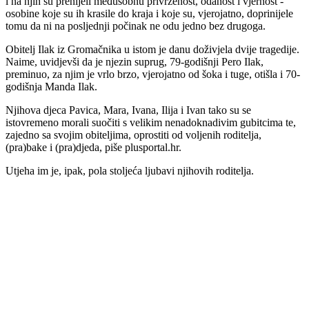
i na njih su prenijeli međusobnu privrženost, odanost i vjernost -
osobine koje su ih krasile do kraja i koje su, vjerojatno, doprinijele
tomu da ni na posljednji počinak ne odu jedno bez drugoga.
Obitelj Ilak iz Gromačnika u istom je danu doživjela dvije tragedije.
Naime, uvidjevši da je njezin suprug, 79-godišnji Pero Ilak,
preminuo, za njim je vrlo brzo, vjerojatno od šoka i tuge, otišla i 70-
godišnja Manda Ilak.
Njihova djeca Pavica, Mara, Ivana, Ilija i Ivan tako su se
istovremeno morali suočiti s velikim nenadoknadivim gubitcima te,
zajedno sa svojim obiteljima, oprostiti od voljenih roditelja,
(pra)bake i (pra)djeda, piše plusportal.hr.
Utjeha im je, ipak, pola stoljeća ljubavi njihovih roditelja.