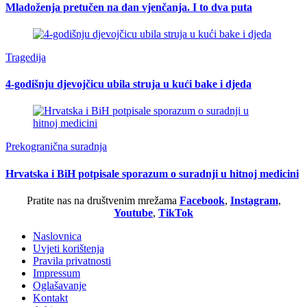
Mladoženja pretučen na dan vjenčanja. I to dva puta
Tragedija
4-godišnju djevojčicu ubila struja u kući bake i djeda
Prekogranična suradnja
Hrvatska i BiH potpisale sporazum o suradnji u hitnoj medicini
Pratite nas na društvenim mrežama
Facebook
,
Instagram
,
Youtube
,
TikTok
Naslovnica
Uvjeti korištenja
Pravila privatnosti
Impressum
Oglašavanje
Kontakt