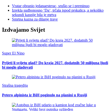
Vratar obranio jedanaesterac, srušio se i preminuo
Izrekla sudbonosno ‘Da‘, trčala ispod prskalica, a nekoliko
sekundi kasnije bila je mrtva
Smrtna kazna za dilanje trave
Izdvajamo Svijet
Super El Nino
Prijeti li svijetu glad? Do kraja 2027. dodatnih 50 milijuna ljudi
bi moglo gladovati
Strašna tragedija
Petero alpinista iz BiH poginulo na planini u Rusiji