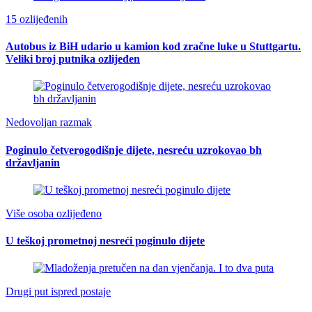
15 ozlijeđenih
Autobus iz BiH udario u kamion kod zračne luke u Stuttgartu.
Veliki broj putnika ozlijeđen
Nedovoljan razmak
Poginulo četverogodišnje dijete, nesreću uzrokovao bh
državljanin
Više osoba ozlijeđeno
U teškoj prometnoj nesreći poginulo dijete
Drugi put ispred postaje