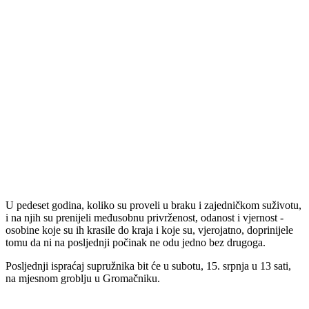
U pedeset godina, koliko su proveli u braku i zajedničkom suživotu,
i na njih su prenijeli međusobnu privrženost, odanost i vjernost -
osobine koje su ih krasile do kraja i koje su, vjerojatno, doprinijele
tomu da ni na posljednji počinak ne odu jedno bez drugoga.
Posljednji ispraćaj supružnika bit će u subotu, 15. srpnja u 13 sati,
na mjesnom groblju u Gromačniku.