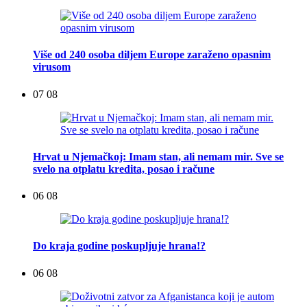
Više od 240 osoba diljem Europe zaraženo opasnim
virusom
07 08
Hrvat u Njemačkoj: Imam stan, ali nemam mir. Sve se
svelo na otplatu kredita, posao i račune
06 08
Do kraja godine poskupljuje hrana!?
06 08