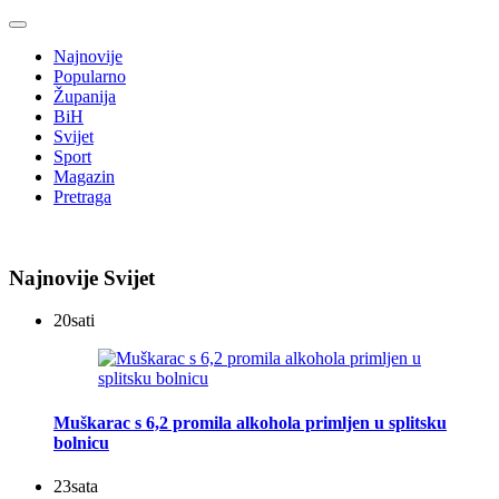
Najnovije
Popularno
Županija
BiH
Svijet
Sport
Magazin
Pretraga
Najnovije Svijet
20
sati
Muškarac s 6,2 promila alkohola primljen u splitsku
bolnicu
23
sata