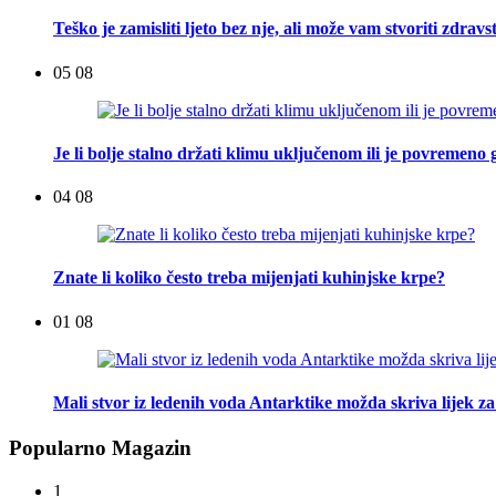
Teško je zamisliti ljeto bez nje, ali može vam stvoriti zdra
05 08
Je li bolje stalno držati klimu uključenom ili je povremeno g
04 08
Znate li koliko često treba mijenjati kuhinjske krpe?
01 08
Mali stvor iz ledenih voda Antarktike možda skriva lijek za
Popularno Magazin
1