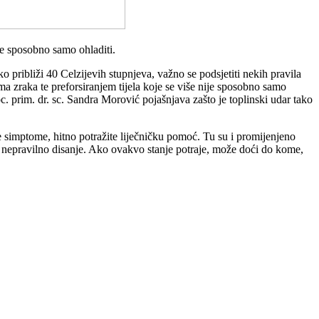
je sposobno samo ohladiti.
 približi 40 Celzijevih stupnjeva, važno se podsjetiti nekih pravila
a zraka te preforsiranjem tijela koje se više nije sposobno samo
oc. prim. dr. sc. Sandra Morović pojašnjava zašto je toplinski udar tako
 ove simptome, hitno potražite liječničku pomoć. Tu su i promijenjeno
 ili nepravilno disanje. Ako ovakvo stanje potraje, može doći do kome,