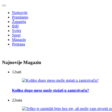
Najnovije
Popularno
Županija
BiH
Svijet
Sport
Magazin
Pretraga
Najnovije Magazin
12
sati
Koliko dugo meso može stajati u zamrzivaču?
22
sata