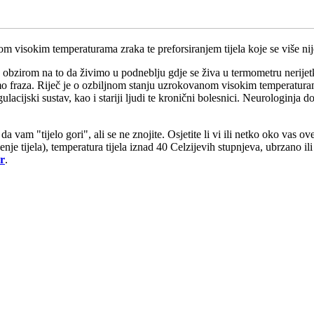
om visokim temperaturama zraka te preforsiranjem tijela koje se više ni
obzirom na to da živimo u podneblju gdje se živa u termometru nerijetko
samo fraza. Riječ je o ozbiljnom stanju uzrokovanom visokim temperaturam
acijski sustav, kao i stariji ljudi te kronični bolesnici. Neurologinja d
da vam "tijelo gori", ali se ne znojite. Osjetite li vi ili netko oko vas
rčenje tijela), temperatura tijela iznad 40 Celzijevih stupnjeva, ubrzano
r
.