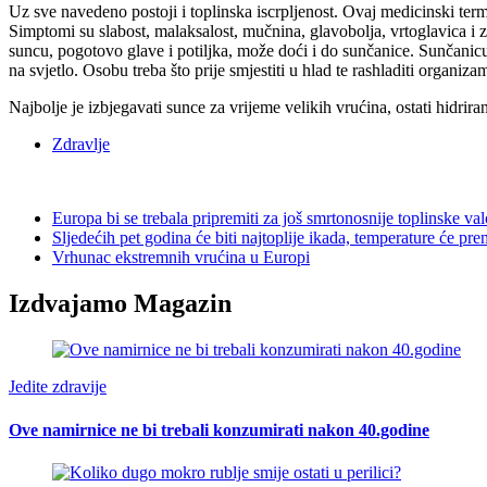
Uz sve navedeno postoji i toplinska iscrpljenost. Ovaj medicinski termi
Simptomi su slabost, malaksalost, mučnina, glavobolja, vrtoglavica i z
suncu, pogotovo glave i potiljka, može doći i do sunčanice. Sunčanicu ć
na svjetlo. Osobu treba što prije smjestiti u hlad te rashladiti organ
Najbolje je izbjegavati sunce za vrijeme velikih vrućina, ostati hidriran
Zdravlje
Europa bi se trebala pripremiti za još smrtonosnije toplinske va
Sljedećih pet godina će biti najtoplije ikada, temperature će prem
Vrhunac ekstremnih vrućina u Europi
Izdvajamo Magazin
Jedite zdravije
Ove namirnice ne bi trebali konzumirati nakon 40.godine