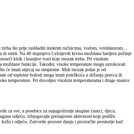
obu treba što prije rashladiti mokrim ručnicima, vodom, ventilatorom…
a ili smrti. Na 40 stupnjeva Celzijevih krvno-moždana barijera počinje
oseći kisik i hranjive tvari koje mozak treba. Pri visokim
 na moždane funkcije. Također, visoke temperature mogu uzrokovati
, što će imati utjecaj na simptome. Mali mozak jedan je od
ate od toplotne bolesti mogu imati poteškoća u držanju pravca ili
soke temperature. Pri dovoljno visokim temperaturama i druge stanice
jede za sve, a posebice za najugroženije skupine (starci, djeca,
 laganu odjeću. Izbjegavajte prenaporne aktivnosti koje podižu
 kožu i odjeću. Zatvorite prozore danju i prozračite prostorije kad