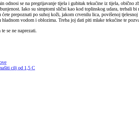
n odnosi se na pregrijavanje tijela i gubitak tekućine iz tijela, obično 
bunjenost. Iako su simptomi slični kao kod toplinskog udara, trebali bi
ete prepoznati po suhoj koži, jakom crvenilu lica, povišenoj tjelesnoj te
izam hladnom vodom i oblozima. Treba joj dati piti mlake tekućine te poz
 te se ne naprezati.
love
ašiti cilj od 1,5 C