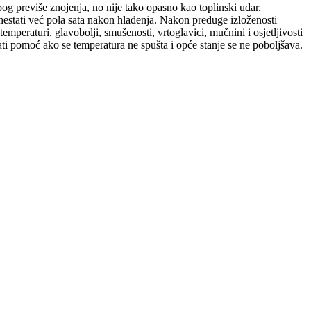
zbog previše znojenja, no nije tako opasno kao toplinski udar.
 nestati već pola sata nakon hlađenja. Nakon preduge izloženosti
mperaturi, glavobolji, smušenosti, vrtoglavici, mučnini i osjetljivosti
vati pomoć ako se temperatura ne spušta i opće stanje se ne poboljšava.