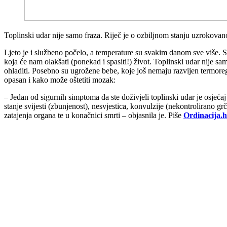
Toplinski udar nije samo fraza. Riječ je o ozbiljnom stanju uzrokovan
Ljeto je i službeno počelo, a temperature su svakim danom sve više. S 
koja će nam olakšati (ponekad i spasiti!) život. Toplinski udar nije 
ohladiti. Posebno su ugrožene bebe, koje još nemaju razvijen termoregul
opasan i kako može oštetiti mozak:
– Jedan od sigurnih simptoma da ste doživjeli toplinski udar je osjećaj 
stanje svijesti (zbunjenost), nesvjestica, konvulzije (nekontrolirano g
zatajenja organa te u konačnici smrti – objasnila je. Piše
Ordinacija.h