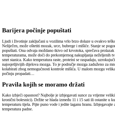
Barijera počinje popuštati
Ljudi i životinje zaključani u vozilima vrlo brzo dolaze u ovakvo tešk
Neliječen, može oštetiti mozak, srce, bubrege i mišiće. Stanje se pog
popuštati. Ona odvaja moždano tkivo od krvotoka, sprečava prolazak než
temperaturama, može doći do prekomjernog nakupljanja neželjenih tva
smrt stanica. Kako temperatura raste, proteini se raspadaju, uzrokujuć
najosjetljivijih dijelova mozga. To je područje mozga zaduženo za mno
kolabirati zbog nemogućnosti kontrole mišića. U malom mozgu velika j
počinju propadati…
Pravila kojih se moramo držati
Kako izbjeći opasnost? Najbolje je izbjegavati sunce za vrijeme velikih 
kronični bolesnici). Držite se hlada između 11 i 15 sati ili ostanite 
temperaturu tijela. Pijte puno vode i jedite laganu hranu. Izbjegavajte
temperatura padne.