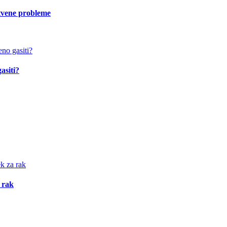
vstvene probleme
asiti?
 rak