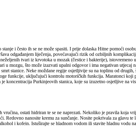
o stanje i često ih se ne može spasiti. I prije dolaska Hitne pomoći os
oršava odgađanjem liječenja, povećavajući rizik od ozbiljnih komplikacij
eljenih tvari iz krvotoka u mozak (čestice i bakterije), istovremeno un
ri u mozgu, što može izazvati upalni odgovor i ima negativan utjecaj
i smrt stanice. Neke moždane regije osjetljivije su na toplinu od drugih
ge funkcije, uključujući kontrolu motoričkih funkcija. Maratonci koji p
e koncentracija Purkinjeovih stanica, koje su izuzetno osjetljive na vi
vrućina, ostati hidriran te se ne naprezati. Nekoliko je pravila koja vri
u kući. Redovno nanosite kremu za sunčanje. Nosite pokrivala za glavu te
 alkohol i kofein. Istuširajte se hladnom vodom ili stavite hladnu vodu na