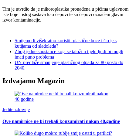
Tim je utvrdio da je mikoroplastika pronađena u pićima uglavnom
iste boje i istog sastava kao čepovi te su čepovi označeni glavni
izvor kontaminacije.
Smijemo li višekratno koristiti plastične boce i što je s
kutijama od sladoleda?
Zbog jedne supstance koja se taloži u tijelu ljudi bi mogli
imati puno problema
UN predlaže smanjenje plastičnog otpada za 80 posto do
2040.
Izdvajamo Magazin
Jedite zdravije
Ove namirnice ne bi trebali konzumirati nakon 40.godine