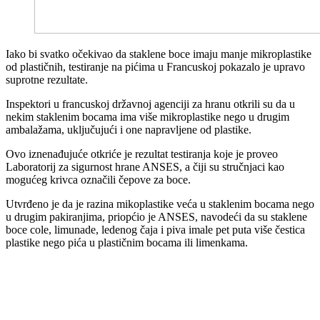
Iako bi svatko očekivao da staklene boce imaju manje mikroplastike
od plastičnih, testiranje na pićima u Francuskoj pokazalo je upravo
suprotne rezultate.
Inspektori u francuskoj državnoj agenciji za hranu otkrili su da u
nekim staklenim bocama ima više mikroplastike nego u drugim
ambalažama, uključujući i one napravljene od plastike.
Ovo iznenađujuće otkriće je rezultat testiranja koje je proveo
Laboratorij za sigurnost hrane ANSES, a čiji su stručnjaci kao
mogućeg krivca označili čepove za boce.
Utvrđeno je da je razina mikoplastike veća u staklenim bocama nego
u drugim pakiranjima, priopćio je ANSES, navodeći da su staklene
boce cole, limunade, ledenog čaja i piva imale pet puta više čestica
plastike nego pića u plastičnim bocama ili limenkama.