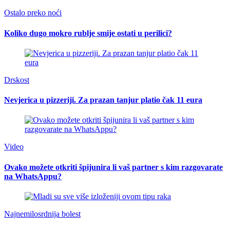
Ostalo preko noći
Koliko dugo mokro rublje smije ostati u perilici?
Drskost
Nevjerica u pizzeriji. Za prazan tanjur platio čak 11 eura
Video
Ovako možete otkriti špijunira li vaš partner s kim razgovarate
na WhatsAppu?
Najnemilosrdnija bolest