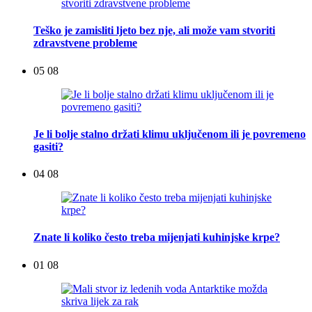
Teško je zamisliti ljeto bez nje, ali može vam stvoriti
zdravstvene probleme
05 08
Je li bolje stalno držati klimu uključenom ili je povremeno
gasiti?
04 08
Znate li koliko često treba mijenjati kuhinjske krpe?
01 08