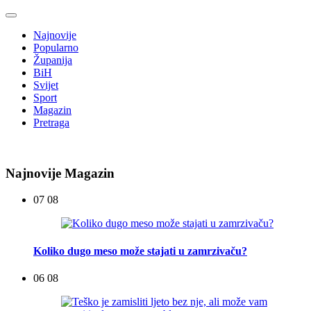
Najnovije
Popularno
Županija
BiH
Svijet
Sport
Magazin
Pretraga
Najnovije Magazin
07 08
Koliko dugo meso može stajati u zamrzivaču?
06 08