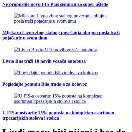
Ne propustite novu FIS Plus sedmicu za super uštede
Mljekara Livno zbog stalnog povećanja obujma posla traži
pojačanje u svom timu
Livno Bus traži 10 novih vozača autobusa
Pogledajte ponudu Bilo trade-a za kolovoz
U FIS-u ostvarite 15% popusta na kompletan asortiman
trpezarijskih stolova i stolica