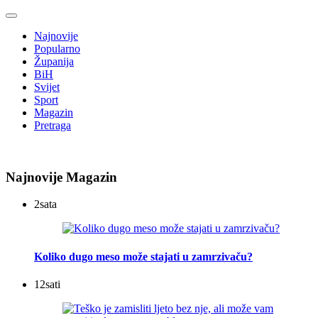
Najnovije
Popularno
Županija
BiH
Svijet
Sport
Magazin
Pretraga
Najnovije Magazin
2
sata
Koliko dugo meso može stajati u zamrzivaču?
12
sati