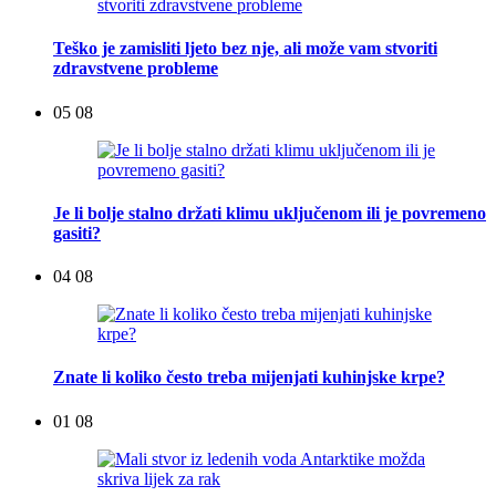
Teško je zamisliti ljeto bez nje, ali može vam stvoriti
zdravstvene probleme
05 08
Je li bolje stalno držati klimu uključenom ili je povremeno
gasiti?
04 08
Znate li koliko često treba mijenjati kuhinjske krpe?
01 08