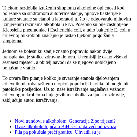
Tijekom razdoblja izraženih simptoma alkoholne opijenosti kod
bolesnika sa sindromom autofermentacije, njihove bakterijske
kulture stvarale su etanol u laboratoriju, što je odgovaralo njihovim
izmjerenim razinama alkohola u krvi. Posebno su bile zastupljene
Klebsiella pneumoniae i Escherichia coli, a udio bakterije E. coli u
crijevnoj mikrobioti značajno je rastao tijekom pogoršanja
simptoma.
Jednom se bolesniku stanje znatno popravilo nakon dvije
transplantacije stolice zdravog donora. U remisiji je ostao više od
šesnaest mjeseci, a obitelj navodi da se njegovo uobičajeno
ponašanje vratilo.
To otvara šire pitanje koliko je stvaranje etanola djelovanjem
crijevnih mikroba rašireno u općoj populaciji i kolike bi mogle biti
patološke posljedice. Uz to, naše istraživanje naglašava važnost
crijevnog mikrobioma i njegovih metabolita za ljudsko zdravlje,
zaključuju autori istraživanja.
Novi trendovi s alkoholom: Generacija Z se trijezni?
Uvoz alkoholnih pića u BiH šest puta veći od izvoza
Pila pa pokušala preći granicu. Uhvatili su je