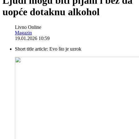
Ljudi mogu biti pijani i bez da
uopće dotaknu alkohol
Livno Online
Magazin
19.01.2026 10:59
Short title article:
Evo što je uzrok