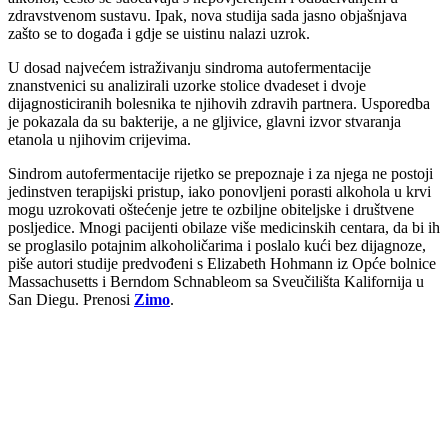
zdravstvenom sustavu. Ipak, nova studija sada jasno objašnjava
zašto se to događa i gdje se uistinu nalazi uzrok.
U dosad najvećem istraživanju sindroma autofermentacije
znanstvenici su analizirali uzorke stolice dvadeset i dvoje
dijagnosticiranih bolesnika te njihovih zdravih partnera. Usporedba
je pokazala da su bakterije, a ne gljivice, glavni izvor stvaranja
etanola u njihovim crijevima.
Sindrom autofermentacije rijetko se prepoznaje i za njega ne postoji
jedinstven terapijski pristup, iako ponovljeni porasti alkohola u krvi
mogu uzrokovati oštećenje jetre te ozbiljne obiteljske i društvene
posljedice. Mnogi pacijenti obilaze više medicinskih centara, da bi ih
se proglasilo potajnim alkoholičarima i poslalo kući bez dijagnoze,
piše autori studije predvođeni s Elizabeth Hohmann iz Opće bolnice
Massachusetts i Berndom Schnableom sa Sveučilišta Kalifornija u
San Diegu. Prenosi
Zimo
.