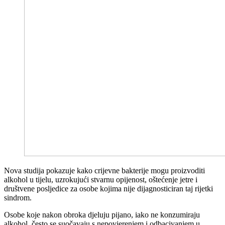
Nova studija pokazuje kako crijevne bakterije mogu proizvoditi
alkohol u tijelu, uzrokujući stvarnu opijenost, oštećenje jetre i
društvene posljedice za osobe kojima nije dijagnosticiran taj rijetki
sindrom.
Osobe koje nakon obroka djeluju pijano, iako ne konzumiraju
alkohol, često se suočavaju s nepovjerenjem i odbacivanjem u