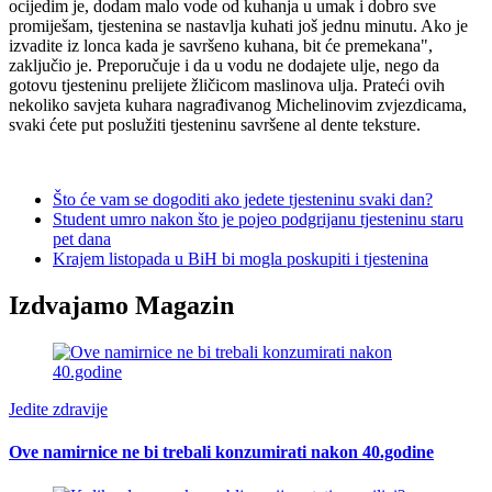
ocijedim je, dodam malo vode od kuhanja u umak i dobro sve
promiješam, tjestenina se nastavlja kuhati još jednu minutu. Ako je
izvadite iz lonca kada je savršeno kuhana, bit će premekana",
zaključio je. Preporučuje i da u vodu ne dodajete ulje, nego da
gotovu tjesteninu prelijete žličicom maslinova ulja. Prateći ovih
nekoliko savjeta kuhara nagrađivanog Michelinovim zvjezdicama,
svaki ćete put poslužiti tjesteninu savršene al dente teksture.
Što će vam se dogoditi ako jedete tjesteninu svaki dan?
Student umro nakon što je pojeo podgrijanu tjesteninu staru
pet dana
Krajem listopada u BiH bi mogla poskupiti i tjestenina
Izdvajamo Magazin
Jedite zdravije
Ove namirnice ne bi trebali konzumirati nakon 40.godine