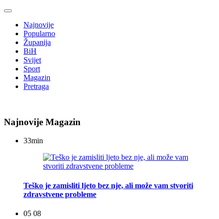
Najnovije
Popularno
Županija
BiH
Svijet
Sport
Magazin
Pretraga
Najnovije Magazin
33
min
Teško je zamisliti ljeto bez nje, ali može vam stvoriti
zdravstvene probleme
05 08