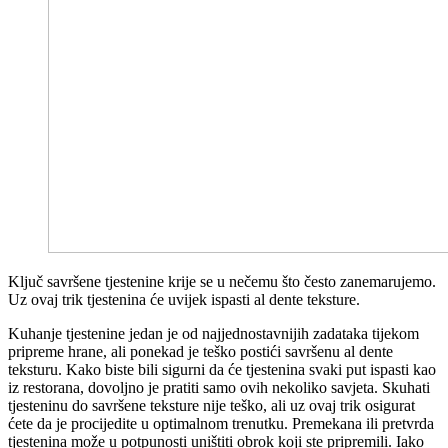
Ključ savršene tjestenine krije se u nečemu što često zanemarujemo.
Uz ovaj trik tjestenina će uvijek ispasti al dente teksture.
Kuhanje tjestenine jedan je od najjednostavnijih zadataka tijekom
pripreme hrane, ali ponekad je teško postići savršenu al dente
teksturu. Kako biste bili sigurni da će tjestenina svaki put ispasti kao
iz restorana, dovoljno je pratiti samo ovih nekoliko savjeta. Skuhati
tjesteninu do savršene teksture nije teško, ali uz ovaj trik osigurat
ćete da je procijedite u optimalnom trenutku. Premekana ili pretvrda
tjestenina može u potpunosti uništiti obrok koji ste pripremili. Iako