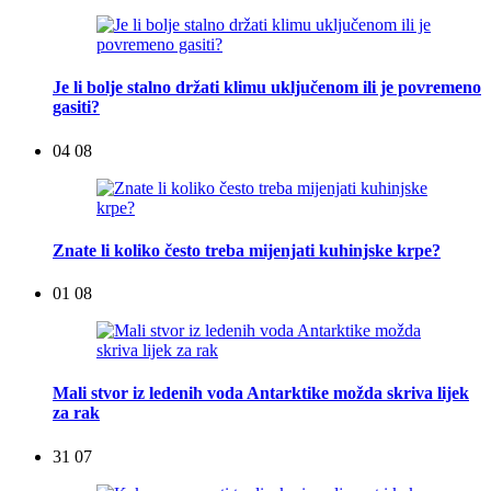
Je li bolje stalno držati klimu uključenom ili je povremeno
gasiti?
04 08
Znate li koliko često treba mijenjati kuhinjske krpe?
01 08
Mali stvor iz ledenih voda Antarktike možda skriva lijek
za rak
31 07