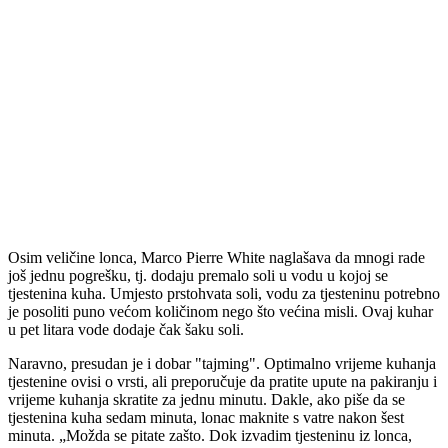
Osim veličine lonca, Marco Pierre White naglašava da mnogi rade
još jednu pogrešku, tj. dodaju premalo soli u vodu u kojoj se
tjestenina kuha. Umjesto prstohvata soli, vodu za tjesteninu potrebno
je posoliti puno većom količinom nego što većina misli. Ovaj kuhar
u pet litara vode dodaje čak šaku soli.
Naravno, presudan je i dobar "tajming". Optimalno vrijeme kuhanja
tjestenine ovisi o vrsti, ali preporučuje da pratite upute na pakiranju i
vrijeme kuhanja skratite za jednu minutu. Dakle, ako piše da se
tjestenina kuha sedam minuta, lonac maknite s vatre nakon šest
minuta. „Možda se pitate zašto. Dok izvadim tjesteninu iz lonca,