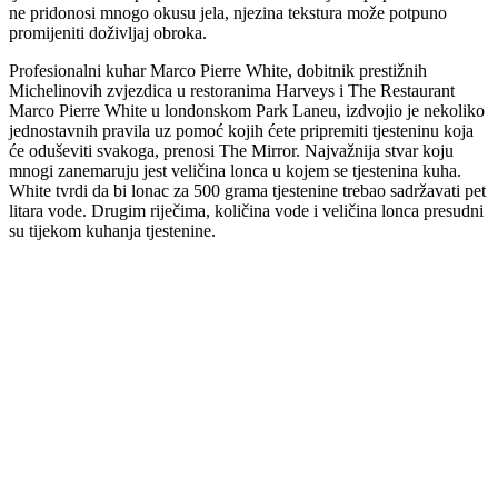
ne pridonosi mnogo okusu jela, njezina tekstura može potpuno
promijeniti doživljaj obroka.
Profesionalni kuhar Marco Pierre White, dobitnik prestižnih
Michelinovih zvjezdica u restoranima Harveys i The Restaurant
Marco Pierre White u londonskom Park Laneu, izdvojio je nekoliko
jednostavnih pravila uz pomoć kojih ćete pripremiti tjesteninu koja
će oduševiti svakoga, prenosi The Mirror. Najvažnija stvar koju
mnogi zanemaruju jest veličina lonca u kojem se tjestenina kuha.
White tvrdi da bi lonac za 500 grama tjestenine trebao sadržavati pet
litara vode. Drugim riječima, količina vode i veličina lonca presudni
su tijekom kuhanja tjestenine.