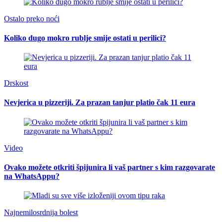
Ostalo preko noći
Koliko dugo mokro rublje smije ostati u perilici?
Drskost
Nevjerica u pizzeriji. Za prazan tanjur platio čak 11 eura
Video
Ovako možete otkriti špijunira li vaš partner s kim razgovarate
na WhatsAppu?
Najnemilosrdnija bolest