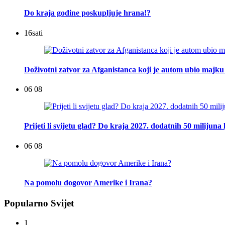
Do kraja godine poskupljuje hrana!?
16
sati
Doživotni zatvor za Afganistanca koji je autom ubio majku 
06 08
Prijeti li svijetu glad? Do kraja 2027. dodatnih 50 milijuna 
06 08
Na pomolu dogovor Amerike i Irana?
Popularno Svijet
1