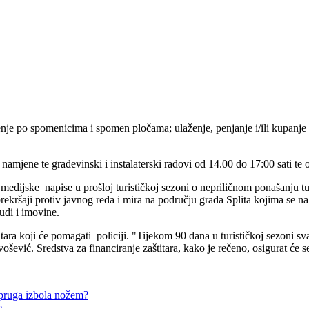
nje po spomenicima i spomen pločama; ulaženje, penjanje i/ili kupanje 
jene te građevinski i instalaterski radovi od 14.00 do 17:00 sati te o
ijske napise u prošloj turističkoj sezoni o nepriličnom ponašanju turi
ršaji protiv javnog reda i mira na području grada Splita kojima se na ne
udi i imovine.
itara koji će pomagati policiji. "Tijekom 90 dana u turističkoj sezoni sv
šević. Sredstva za financiranje zaštitara, kako je rečeno, osigurat će s
upruga izbola nožem?
e