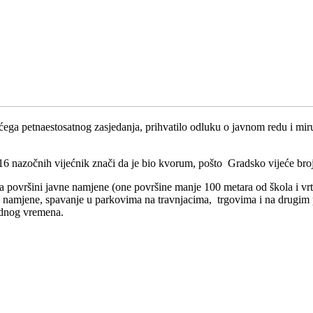
ućega petnaestosatnog zasjedanja, prihvatilo odluku o javnom redu i mir
16 nazočnih vijećnik znači da je bio kvorum, pošto Gradsko vijeće broj
a površini javne namjene (one površine manje 100 metara od škola i vr
 namjene, spavanje u parkovima na travnjacima, trgovima i na drugim 
adnog vremena.