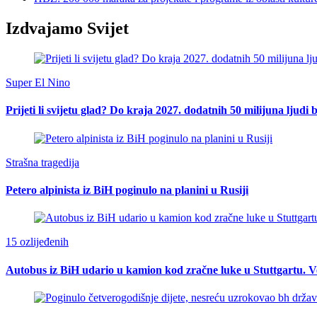
Izdvajamo Svijet
Super El Nino
Prijeti li svijetu glad? Do kraja 2027. dodatnih 50 milijuna ljudi 
Strašna tragedija
Petero alpinista iz BiH poginulo na planini u Rusiji
15 ozlijeđenih
Autobus iz BiH udario u kamion kod zračne luke u Stuttgartu. Ve