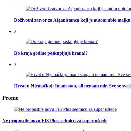
Doživotni zatvor za Afganistanca koji je autom ubio majku 
2
Do kraja godine poskupljuje hrana!?
3
Hrvat u Njemačkoj: Imam stan, ali nemam mir. Sve se svelo
Promo
Ne propustite novu FIS Plus sedmicu za super uštede