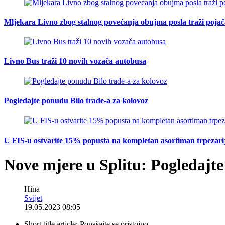
Mljekara Livno zbog stalnog povećanja obujma posla traži poja
Livno Bus traži 10 novih vozača autobusa
Pogledajte ponudu Bilo trade-a za kolovoz
U FIS-u ostvarite 15% popusta na kompletan asortiman trpezarijsk
Nove mjere u Splitu: Pogledajte
Hina
Svijet
19.05.2023 08:05
Short title article:
Ponašajte se pristojno