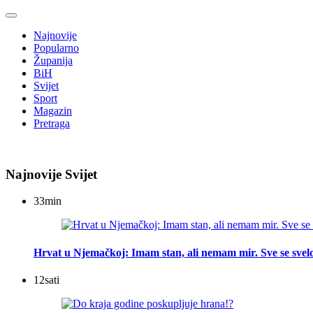
Najnovije
Popularno
Županija
BiH
Svijet
Sport
Magazin
Pretraga
Najnovije Svijet
33
min
Hrvat u Njemačkoj: Imam stan, ali nemam mir. Sve se svelo
12
sati