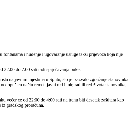
u fontanama i nuđenje i ugovaranje usluge taksi prijevoza koja nije
d 22:00 do 7.00 sati radi sprječavanja buke.
sta na javnim mjestima u Splitu, što je izazvalo zgražanje stanovnika
dopušten način remeti javni red i mir, rad ili red života stanovnika,
aku večer će od 22:00 do 4:00 sati na trenu biti desetak zaštitara kao
e iz gradskog proračuna.