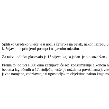
Splitsko Gradsko vijeće je u noći s četvrtka na petak, nakon iscrpljuj
kažnjavati neprimjerni postupci na javnim mjestima.
Za takvu odluku glasovalo je 15 vijećnika, a jedan je bio suzdržan - 
Prema toj odluci s 300 eura kažnjavat će se: konzumiranje alkohola n
bedema izgrađenih u 17. stoljeću; vršenje nužde na površinama javne
javne namjene, zadržavanje u ugostiteljskim objektima nakon kraja r