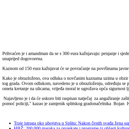
Prihvaćen je i amandman da se s 300 eura kažnjavaju: penjanje i sjede
unaprijed dogovorena.
Kaznom od 150 eura kažnjavat će se povraćanje na površinama javne nam
Kako je obrazloženo, ova odluka o novčanim kaznama uzima u obzir med
tog grada. Ovom odlukom, navedeno je u obrazloženju, određuju se prek
ometa kretanje na ulicama, vrijeđa moral te ugrožava opća sigurnost lj
Najavljeno je i da će uskoro biti raspisan natječaj za angažiranje zašt
pomoć policiji," kazao je zamjenik splitskog gradonačelnika Bojan Ivo
Traje istraga oko ubojstva u Splitu: Nakon čestih svađa žena s
HBŽ: 200 000 maraka za projekate i programe iz oblasti kultur