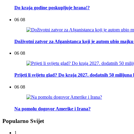
Do kraja godine poskupljuje hrana!?
06 08
Doživotni zatvor za Afganistanca koji je autom ubio majku 
06 08
Prijeti li svijetu glad? Do kraja 2027. dodatnih 50 milijuna 
06 08
Na pomolu dogovor Amerike i Irana?
Popularno Svijet
1