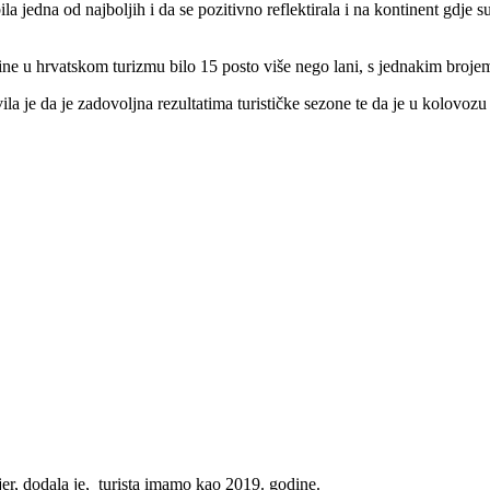
la jedna od najboljih i da se pozitivno reflektirala i na kontinent gdje 
dine u hrvatskom turizmu bilo 15 posto više nego lani, s jednakim broje
ila je da je zadovoljna rezultatima turističke sezone te da je u kolovoz
jer, dodala je, turista imamo kao 2019. godine.