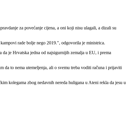
opravdanje za povećanje cijena, a oni koji nisu ulagali, a dizali su
i kampovi rade bolje nego 2019.", odgovorila je ministrica.
kla da je Hrvatska jedna od najsigurnijih zemalja u EU, i prema
da to nema utemeljenja, ali o svemu treba voditi računa i prijaviti
s grčkim kolegama zbog nedavnih nereda huligana u Ateni rekla da jesu u