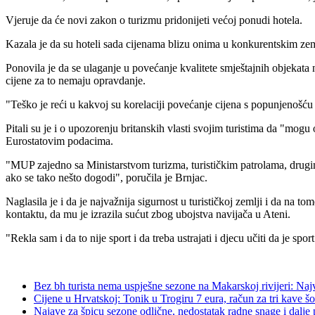
Vjeruje da će novi zakon o turizmu pridonijeti većoj ponudi hotela.
Kazala je da su hoteli sada cijenama blizu onima u konkurentskim ze
Ponovila je da se ulaganje u povećanje kvalitete smještajnih objekata na 
cijene za to nemaju opravdanje.
"Teško je reći u kakvoj su korelaciji povećanje cijena s popunjenošću 
Pitali su je i o upozorenju britanskih vlasti svojim turistima da "mogu
Eurostatovim podacima.
"MUP zajedno sa Ministarstvom turizma, turističkim patrolama, drugim
ako se tako nešto dogodi", poručila je Brnjac.
Naglasila je i da je najvažnija sigurnost u turističkoj zemlji i da na 
kontaktu, da mu je izrazila sućut zbog ubojstva navijača u Ateni.
"Rekla sam i da to nije sport i da treba ustrajati i djecu učiti da je sport
Bez bh turista nema uspješne sezone na Makarskoj rivijeri: Najv
Cijene u Hrvatskoj: Tonik u Trogiru 7 eura, račun za tri kave šo
Najave za špicu sezone odlične, nedostatak radne snage i dalje