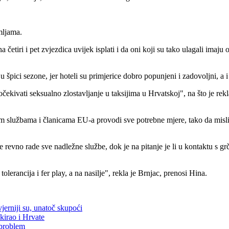
mljama.
četiri i pet zvjezdica uvijek isplati i da oni koji su tako ulagali imaju 
u špici sezone, jer hoteli su primjerice dobro popunjeni i zadovoljni, a 
 očekivati seksualno zlostavljanje u taksijima u Hrvatskoj", na što je re
 službama i članicama EU-a provodi sve potrebne mjere, tako da mislim 
tome revno rade sve nadležne službe, dok je na pitanje je li u kontaktu 
 tolerancija i fer play, a na nasilje", rekla je Brnjac, prenosi Hina.
jerniji su, unatoč skupoći
kirao i Hrvate
 problem