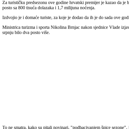
Za turističku predsezonu ove godine hrvatski premijer je kazao da je bi
posto sa 800 tisuća dolazaka i 1,7 milijuna noćenja.
Izdvojio je i domaće turiste, za koje je dodao da ih je do sada ove go
Ministrica turizma i sporta Nikolina Brnjac nakon sjednice Vlade izjav
srpnju bilo dva posto više.
To ne smatra, kako su pitali novinari, "podbacivanjem špice sezone", 