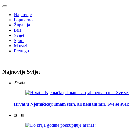
Najnovije
Popularno
Županija
BiH
Svijet
Sport
Magazin
Pretraga
Najnovije Svijet
23
sata
Hrvat u Njemačkoj: Imam stan, ali nemam mir. Sve se svelo
06 08