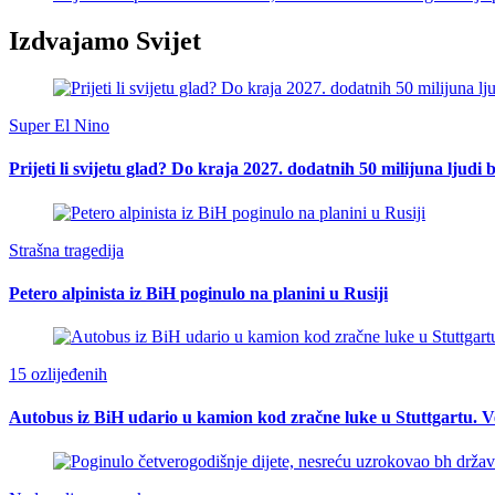
Izdvajamo Svijet
Super El Nino
Prijeti li svijetu glad? Do kraja 2027. dodatnih 50 milijuna ljudi 
Strašna tragedija
Petero alpinista iz BiH poginulo na planini u Rusiji
15 ozlijeđenih
Autobus iz BiH udario u kamion kod zračne luke u Stuttgartu. Ve