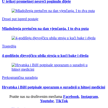
U teškoj prometnoj nesreći poginulo dijete
Drugi put ispred postaje
Mladoženja pretučen na dan vjenčanja. I to dva puta
Tragedija
4-godišnju djevojčicu ubila struja u kući bake i djeda
Prekogranična suradnja
Hrvatska i BiH potpisale sporazum o suradnji u hitnoj medicini
Pratite nas na društvenim mrežama
Facebook
,
Instagram
,
Youtube
,
TikTok