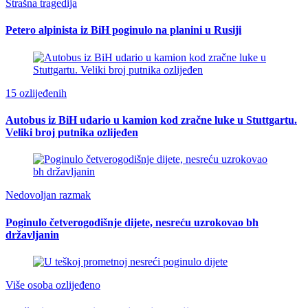
Strašna tragedija
Petero alpinista iz BiH poginulo na planini u Rusiji
15 ozlijeđenih
Autobus iz BiH udario u kamion kod zračne luke u Stuttgartu.
Veliki broj putnika ozlijeđen
Nedovoljan razmak
Poginulo četverogodišnje dijete, nesreću uzrokovao bh
državljanin
Više osoba ozlijeđeno