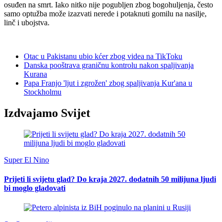
osuđen na smrt. Iako nitko nije pogubljen zbog bogohuljenja, često
samo optužba može izazvati nerede i potaknuti gomilu na nasilje,
linč i ubojstva.
Otac u Pakistanu ubio kćer zbog videa na TikToku
Danska pooštrava graničnu kontrolu nakon spaljivanja
Kurana
Papa Franjo 'ljut i zgrožen' zbog spaljivanja Kur'ana u
Stockholmu
Izdvajamo Svijet
Super El Nino
Prijeti li svijetu glad? Do kraja 2027. dodatnih 50 milijuna ljudi
bi moglo gladovati