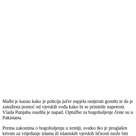
Malhi je kazao kako je policija jučer uspjela rastjerati gomilu te da je
zatražena pomoć od vjerskih vođa kako bi se primirile napetosti.
Vlada Punjaba osudila je napad. Optužbe za bogohuljenje česte su u
Pakistanu.
Prema zakonima o bogohuljenju u zemlji, svatko tko je proglašen
krivim za vrijeđanje islama ili islamskih vjerskih ličnosti može biti