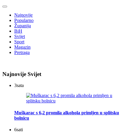
Najnovije
Popularno
Županija
BiH
Svijet
Sport
Magazin
Pretraga
Najnovije Svijet
3
sata
Muškarac s 6,2 promila alkohola primljen u splitsku
bolnicu
6
sati