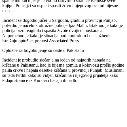
spalile mu kuću jer je navodno oskvrnuo stranice islamske svete
knjige. Policajci su uspjeli spasiti žrtvu i njegovog oca od bijesne
mase.
Incident se dogodio jučer u Sargodhi, gradu u provinciji Punjab,
potvrdio je načelnik okružne policije Ijaz Malhi. Istaknuo je kako je
policija brzo reagirala i spasila živote dvojice muškaraca.
Napomenuo je kako je situacija pod kontrolom i da službenici
istražuju optužbe, prenosi Associated Press.
Optužbe za bogohuljenje su česte u Pakistanu
Incident je probudio sjećanja na jedan od najgorih napada na
kršćane u Pakistanu, kad je bijesna gomila u kolovozu prošle godine
palila crkve i napala desetke kršćana u provinciji Punjab. Muslimani
su tada tvrdili kako su vidjeli kršćanina i njegovog prijatelja kako
kidaju stranice iz Kurana i bacaju ih na tlo.