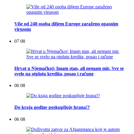
Više od 240 osoba diljem Europe zaraženo opasnim
virusom
07 08
Hrvat u Njemačkoj: Imam stan, ali nemam mir. Sve se
svelo na otplatu kredita, posao i račune
06 08
Do kraja godine poskupljuje hrana!?
06 08