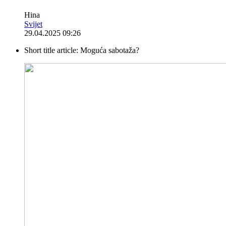
Hina
Svijet
29.04.2025 09:26
Short title article:
Moguća sabotaža?