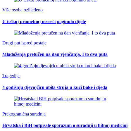
Više osoba ozlijeđeno
U teškoj prometnoj nesreći poginulo dijete
Drugi put ispred postaje
Mladoženja pretučen na dan vjenčanja. I to dva puta
Tragedija
4-godišnju djevojčicu ubila struja u kući bake i djeda
Prekogranična suradnja
Hrvatska i BiH potpisale sporazum o suradnji u hitnoj medicini