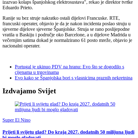
izazvao kolaps španjolskog elektrosustava", rekao je direktor tvrtke
Eduardo Prieto.
Ranije su bez struje nakratko ostali dijelovi Francuske. RTE,
francuski operater, objavio je da je nakon incidenta poslao struju u
sjeverne dijelove sjeverne Španjolske. Struja se rano poslijepodne
vratila u Baskiju i područje oko Barcelone, a u dijelove Madrida u
večernjim satima dokad je normalzirano 61 posto mreže, objavio je
nacionalni operater.
Portugal je ukinuo PDV na hranu: Evo što se dogodilo s
cijenama u trgovinama
Evo kako se Španjolska bori s vlasnicima praznih nekretnina
Izdvajamo Svijet
Super El Nino
Prijeti li svijetu glad? Do kraja 2027. dodatnih 50 milijuna ljudi
bi moglo gladovati