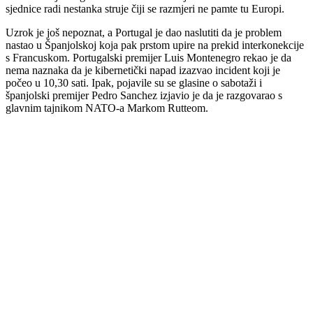
sjednice radi nestanka struje čiji se razmjeri ne pamte tu Europi.
Uzrok je još nepoznat, a Portugal je dao naslutiti da je problem
nastao u Španjolskoj koja pak prstom upire na prekid interkonekcije
s Francuskom. Portugalski premijer Luis Montenegro rekao je da
nema naznaka da je kibernetički napad izazvao incident koji je
počeo u 10,30 sati. Ipak, pojavile su se glasine o sabotaži i
španjolski premijer Pedro Sanchez izjavio je da je razgovarao s
glavnim tajnikom NATO-a Markom Rutteom.