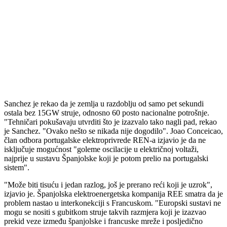
Sanchez je rekao da je zemlja u razdoblju od samo pet sekundi
ostala bez 15GW struje, odnosno 60 posto nacionalne potrošnje.
"Tehničari pokušavaju utvrditi što je izazvalo tako nagli pad, rekao
je Sanchez. "Ovako nešto se nikada nije dogodilo". Joao Conceicao,
član odbora portugalske elektroprivrede REN-a izjavio je da ne
isključuje mogućnost "goleme oscilacije u električnoj voltaži,
najprije u sustavu Španjolske koji je potom prelio na portugalski
sistem".
"Može biti tisuću i jedan razlog, još je prerano reći koji je uzrok",
izjavio je. Španjolska elektroenergetska kompanija REE smatra da je
problem nastao u interkonekciji s Francuskom. "Europski sustavi ne
mogu se nositi s gubitkom struje takvih razmjera koji je izazvao
prekid veze između španjolske i francuske mreže i posljedično