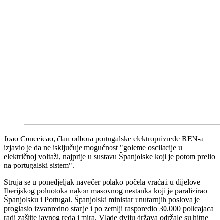
Joao Conceicao, član odbora portugalske elektroprivrede REN-a
izjavio je da ne isključuje mogućnost "goleme oscilacije u
električnoj voltaži, najprije u sustavu Španjolske koji je potom prelio
na portugalski sistem".
Struja se u ponedjeljak navečer polako počela vraćati u dijelove
Iberijskog poluotoka nakon masovnog nestanka koji je paralizirao
Španjolsku i Portugal. Španjolski ministar unutarnjih poslova je
proglasio izvanredno stanje i po zemlji rasporedio 30.000 policajaca
radi zaštite javnog reda i mira. Vlade dviju država održale su hitne