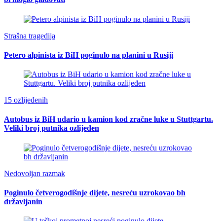
Strašna tragedija
Petero alpinista iz BiH poginulo na planini u Rusiji
15 ozlijeđenih
Autobus iz BiH udario u kamion kod zračne luke u Stuttgartu.
Veliki broj putnika ozlijeđen
Nedovoljan razmak
Poginulo četverogodišnje dijete, nesreću uzrokovao bh
državljanin