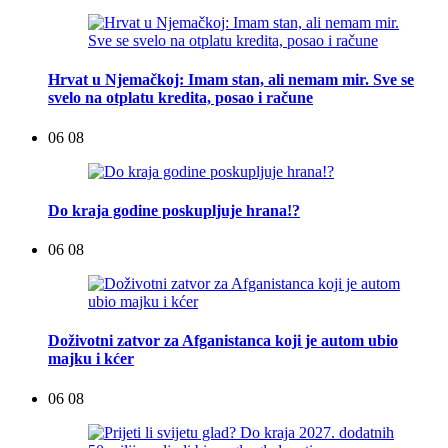
Hrvat u Njemačkoj: Imam stan, ali nemam mir. Sve se
svelo na otplatu kredita, posao i račune
06 08
Do kraja godine poskupljuje hrana!?
06 08
Doživotni zatvor za Afganistanca koji je autom ubio
majku i kćer
06 08