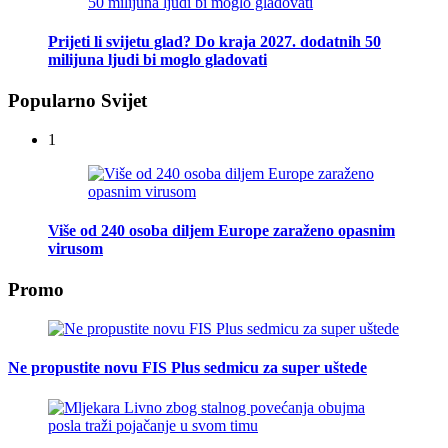
Prijeti li svijetu glad? Do kraja 2027. dodatnih 50
milijuna ljudi bi moglo gladovati
Popularno Svijet
1
Više od 240 osoba diljem Europe zaraženo opasnim
virusom
Promo
Ne propustite novu FIS Plus sedmicu za super uštede