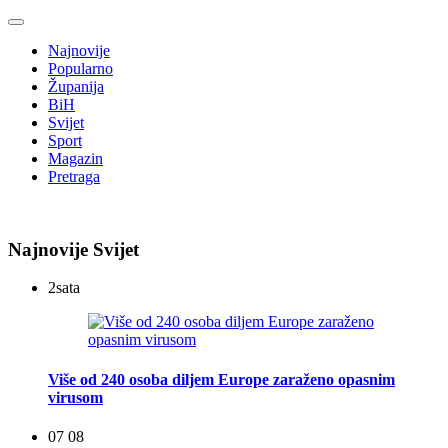
Najnovije
Popularno
Županija
BiH
Svijet
Sport
Magazin
Pretraga
Najnovije Svijet
2
sata
Više od 240 osoba diljem Europe zaraženo opasnim
virusom
07 08