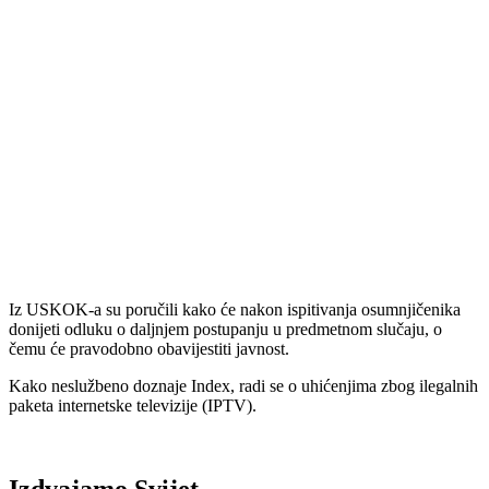
Iz USKOK-a su poručili kako će nakon ispitivanja osumnjičenika
donijeti odluku o daljnjem postupanju u predmetnom slučaju, o
čemu će pravodobno obavijestiti javnost.
Kako neslužbeno doznaje Index, radi se o uhićenjima zbog ilegalnih
paketa internetske televizije (IPTV).
Izdvajamo Svijet