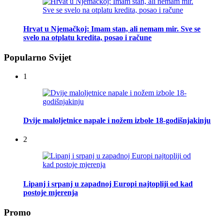
Hrvat u Njemačkoj: Imam stan, ali nemam mir. Sve se
svelo na otplatu kredita, posao i račune
Popularno Svijet
1
Dvije maloljetnice napale i nožem izbole 18-godišnjakinju
2
Lipanj i srpanj u zapadnoj Europi najtopliji od kad
postoje mjerenja
Promo