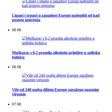
Lipanj i srpanj u zapadnoj Europi najtopliji od kad
postoje mjerenja
08 08
Muškarac s 6,2 promila alkohola primljen u splitsku
bolnicu
08 08
Više od 240 osoba diljem Europe zaraženo opasnim
virusom
07 08