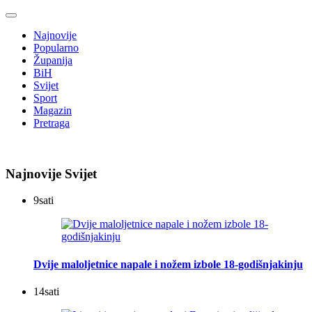
Najnovije
Popularno
Županija
BiH
Svijet
Sport
Magazin
Pretraga
Najnovije Svijet
9
sati
Dvije maloljetnice napale i nožem izbole 18-godišnjakinju
14
sati