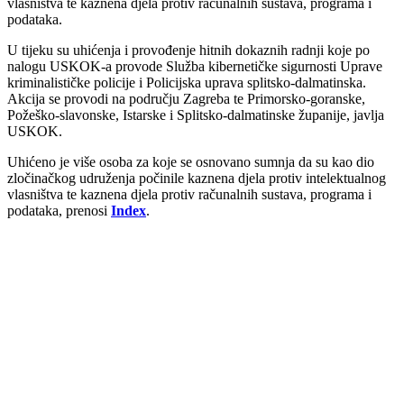
vlasništva te kaznena djela protiv računalnih sustava, programa i
podataka.
U tijeku su uhićenja i provođenje hitnih dokaznih radnji koje po
nalogu USKOK-a provode Služba kibernetičke sigurnosti Uprave
kriminalističke policije i Policijska uprava splitsko-dalmatinska.
Akcija se provodi na području Zagreba te Primorsko-goranske,
Požeško-slavonske, Istarske i Splitsko-dalmatinske županije, javlja
USKOK.
Uhićeno je više osoba za koje se osnovano sumnja da su kao dio
zločinačkog udruženja počinile kaznena djela protiv intelektualnog
vlasništva te kaznena djela protiv računalnih sustava, programa i
podataka, prenosi
Index
.