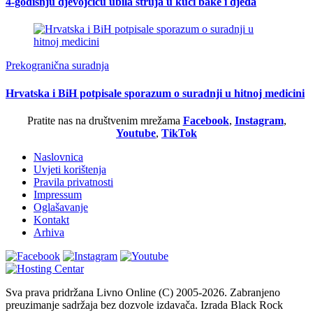
4-godišnju djevojčicu ubila struja u kući bake i djeda
Prekogranična suradnja
Hrvatska i BiH potpisale sporazum o suradnji u hitnoj medicini
Pratite nas na društvenim mrežama
Facebook
,
Instagram
,
Youtube
,
TikTok
Naslovnica
Uvjeti korištenja
Pravila privatnosti
Impressum
Oglašavanje
Kontakt
Arhiva
Sva prava pridržana Livno Online (C) 2005-2026. Zabranjeno
preuzimanje sadržaja bez dozvole izdavača. Izrada Black Rock