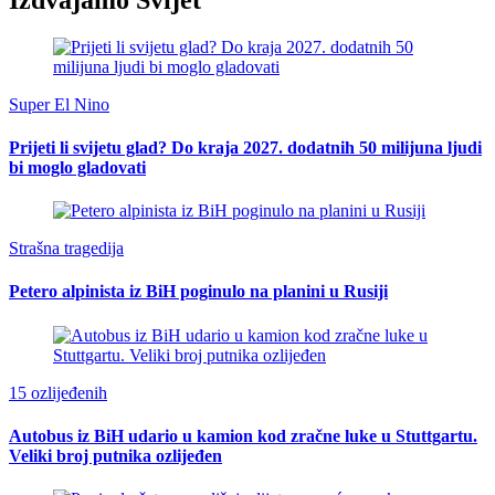
Super El Nino
Prijeti li svijetu glad? Do kraja 2027. dodatnih 50 milijuna ljudi
bi moglo gladovati
Strašna tragedija
Petero alpinista iz BiH poginulo na planini u Rusiji
15 ozlijeđenih
Autobus iz BiH udario u kamion kod zračne luke u Stuttgartu.
Veliki broj putnika ozlijeđen