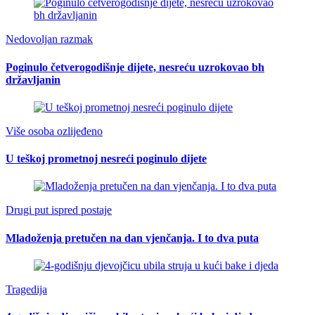
Nedovoljan razmak
Poginulo četverogodišnje dijete, nesreću uzrokovao bh
državljanin
Više osoba ozlijeđeno
U teškoj prometnoj nesreći poginulo dijete
Drugi put ispred postaje
Mladoženja pretučen na dan vjenčanja. I to dva puta
Tragedija