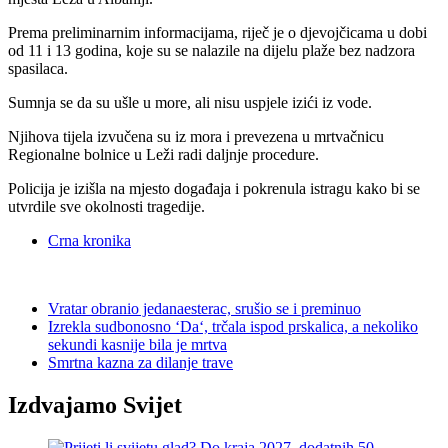
Prema preliminarnim informacijama, riječ je o djevojčicama u dobi
od 11 i 13 godina, koje su se nalazile na dijelu plaže bez nadzora
spasilaca.
Sumnja se da su ušle u more, ali nisu uspjele izići iz vode.
Njihova tijela izvučena su iz mora i prevezena u mrtvačnicu
Regionalne bolnice u Leži radi daljnje procedure.
Policija je izišla na mjesto događaja i pokrenula istragu kako bi se
utvrdile sve okolnosti tragedije.
Crna kronika
Vratar obranio jedanaesterac, srušio se i preminuo
Izrekla sudbonosno ‘Da‘, trčala ispod prskalica, a nekoliko
sekundi kasnije bila je mrtva
Smrtna kazna za dilanje trave
Izdvajamo Svijet