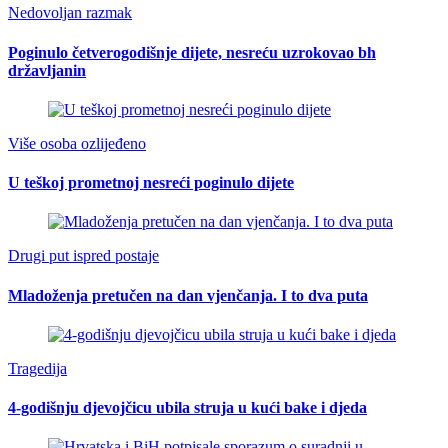
Nedovoljan razmak
Poginulo četverogodišnje dijete, nesreću uzrokovao bh
državljanin
Više osoba ozlijeđeno
U teškoj prometnoj nesreći poginulo dijete
Drugi put ispred postaje
Mladoženja pretučen na dan vjenčanja. I to dva puta
Tragedija
4-godišnju djevojčicu ubila struja u kući bake i djeda