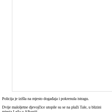
Policija je izišla na mjesto događaja i pokrenula istragu.
Dvije maloljetne djevojčice utopile su se na plaži Tale, u blizini
mjesta Leža u Albaniji.