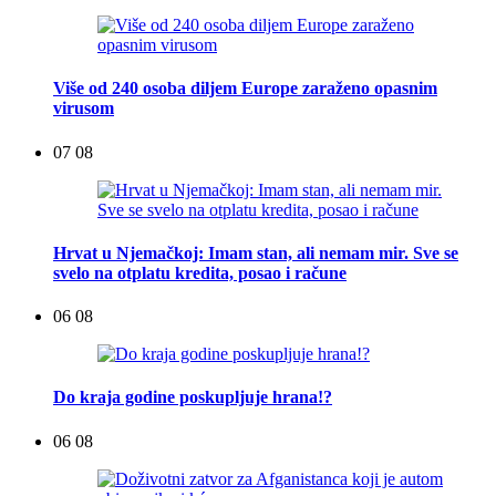
Više od 240 osoba diljem Europe zaraženo opasnim
virusom
07 08
Hrvat u Njemačkoj: Imam stan, ali nemam mir. Sve se
svelo na otplatu kredita, posao i račune
06 08
Do kraja godine poskupljuje hrana!?
06 08