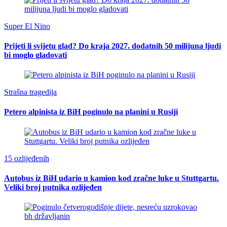
Super El Nino
Prijeti li svijetu glad? Do kraja 2027. dodatnih 50 milijuna ljudi
bi moglo gladovati
Strašna tragedija
Petero alpinista iz BiH poginulo na planini u Rusiji
15 ozlijeđenih
Autobus iz BiH udario u kamion kod zračne luke u Stuttgartu.
Veliki broj putnika ozlijeđen