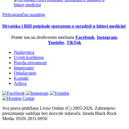
Prekogranična suradnja
Hrvatska i BiH potpisale sporazum o suradnji u hitnoj medicini
Pratite nas na društvenim mrežama
Facebook
,
Instagram
,
Youtube
,
TikTok
Naslovnica
Uvjeti korištenja
Pravila privatnosti
Impressum
Oglašavanje
Kontakt
Arhiva
Sva prava pridržana Livno Online (C) 2005-2026. Zabranjeno
preuzimanje sadržaja bez dozvole izdavača. Izrada Black Rock
Media. ISSN 2831-0950