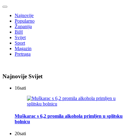
Najnovije
Popularno
Županija
BiH
Svijet
Sport
Magazin
Pretraga
Najnovije Svijet
16
sati
Muškarac s 6,2 promila alkohola primljen u splitsku
bolnicu
20
sati