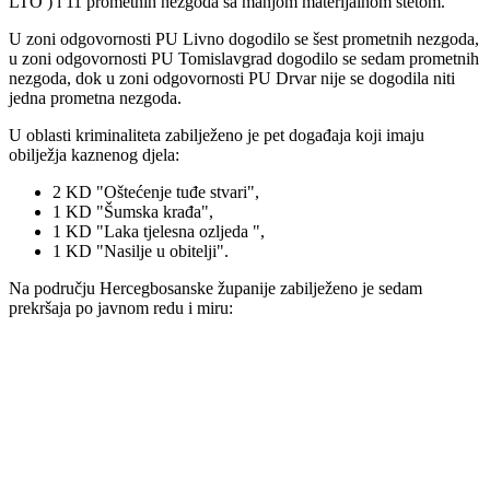
LTO ) i 11 prometnih nezgoda sa manjom materijalnom štetom.
U zoni odgovornosti PU Livno dogodilo se šest prometnih nezgoda,
u zoni odgovornosti PU Tomislavgrad dogodilo se sedam prometnih
nezgoda, dok u zoni odgovornosti PU Drvar nije se dogodila niti
jedna prometna nezgoda.
U oblasti kriminaliteta zabilježeno je pet događaja koji imaju
obilježja kaznenog djela:
2 KD "Oštećenje tuđe stvari",
1 KD "Šumska krađa",
1 KD "Laka tjelesna ozljeda ",
1 KD "Nasilje u obitelji".
Na području Hercegbosanske županije zabilježeno je sedam
prekršaja po javnom redu i miru: