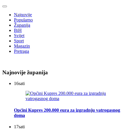
Najnovije
Popularno
Županija
BiH
Svijet
Sport
Magazin
Pretraga
Najnovije županija
16
sati
Općini Kupres 200.000 eura za izgradnju vatrogasnog
doma
17
sati