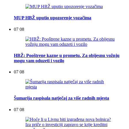
MUP HBŽ uputio upozorenje vozačima
07 08
HBŽ: Pooštrene kazne u prometu. Za obijesnu vožnju
mogu vam oduzeti i vozilo
07 08
Šumarija raspisala natječaj za više radnih mjesta
07 08