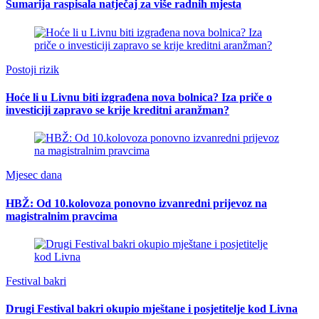
Šumarija raspisala natječaj za više radnih mjesta
Postoji rizik
Hoće li u Livnu biti izgrađena nova bolnica? Iza priče o
investiciji zapravo se krije kreditni aranžman?
Mjesec dana
HBŽ: Od 10.kolovoza ponovno izvanredni prijevoz na
magistralnim pravcima
Festival bakri
Drugi Festival bakri okupio mještane i posjetitelje kod Livna