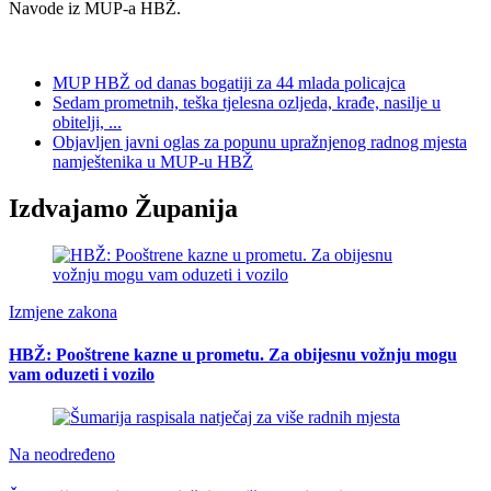
Navode iz MUP-a HBŽ.
MUP HBŽ od danas bogatiji za 44 mlada policajca
Sedam prometnih, teška tjelesna ozljeda, krađe, nasilje u
obitelji, ...
Objavljen javni oglas za popunu upražnjenog radnog mjesta
namještenika u MUP-u HBŽ
Izdvajamo Županija
Izmjene zakona
HBŽ: Pooštrene kazne u prometu. Za obijesnu vožnju mogu
vam oduzeti i vozilo
Na neodređeno