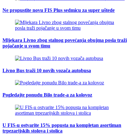
Ne propustite novu FIS Plus sedmicu za super uštede
Mljekara Livno zbog stalnog povećanja obujma posla traži
pojačanje u svom timu
Livno Bus traži 10 novih vozača autobusa
Pogledajte ponudu Bilo trade-a za kolovoz
U FIS-u ostvarite 15% popusta na kompletan asortiman
trpezarijskih stolova i stolica