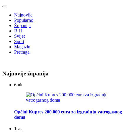
Najnovije
Popularno
Županija
BiH
Svijet
Sport
Magazin
Pretraga
Najnovije županija
6
min
Općini Kupres 200.000 eura za izgradnju vatrogasnog
doma
1
sata