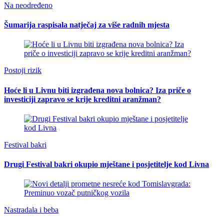
Na neodređeno
Šumarija raspisala natječaj za više radnih mjesta
Postoji rizik
Hoće li u Livnu biti izgrađena nova bolnica? Iza priče o
investiciji zapravo se krije kreditni aranžman?
Festival bakri
Drugi Festival bakri okupio mještane i posjetitelje kod Livna
Nastradala i beba