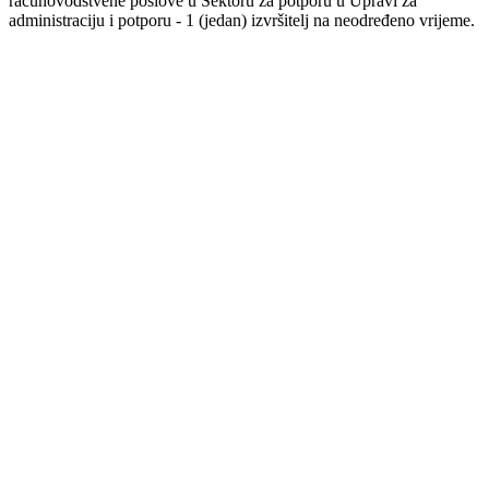
računovodstvene poslove u Sektoru za potporu u Upravi za
administraciju i potporu - 1 (jedan) izvršitelj na neodređeno vrijeme.