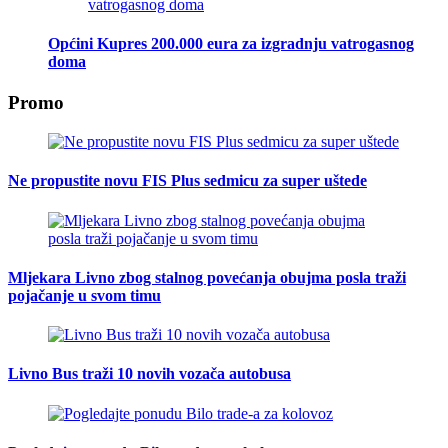
Općini Kupres 200.000 eura za izgradnju vatrogasnog
doma
Promo
Ne propustite novu FIS Plus sedmicu za super uštede
Mljekara Livno zbog stalnog povećanja obujma posla traži
pojačanje u svom timu
Livno Bus traži 10 novih vozača autobusa