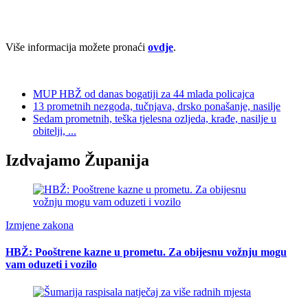
Više informacija možete pronaći
ovdje
.
MUP HBŽ od danas bogatiji za 44 mlada policajca
13 prometnih nezgoda, tučnjava, drsko ponašanje, nasilje
Sedam prometnih, teška tjelesna ozljeda, krađe, nasilje u
obitelji, ...
Izdvajamo Županija
Izmjene zakona
HBŽ: Pooštrene kazne u prometu. Za obijesnu vožnju mogu
vam oduzeti i vozilo