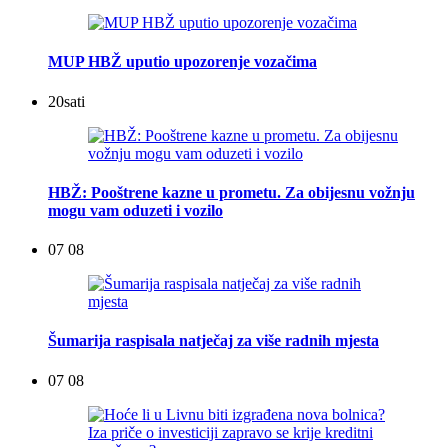
MUP HBŽ uputio upozorenje vozačima
20
sati
HBŽ: Pooštrene kazne u prometu. Za obijesnu vožnju
mogu vam oduzeti i vozilo
07 08
Šumarija raspisala natječaj za više radnih mjesta
07 08