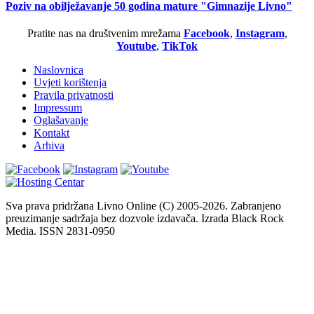
Poziv na obilježavanje 50 godina mature "Gimnazije Livno"
Pratite nas na društvenim mrežama
Facebook
,
Instagram
,
Youtube
,
TikTok
Naslovnica
Uvjeti korištenja
Pravila privatnosti
Impressum
Oglašavanje
Kontakt
Arhiva
Sva prava pridržana Livno Online (C) 2005-2026. Zabranjeno
preuzimanje sadržaja bez dozvole izdavača. Izrada Black Rock
Media. ISSN 2831-0950