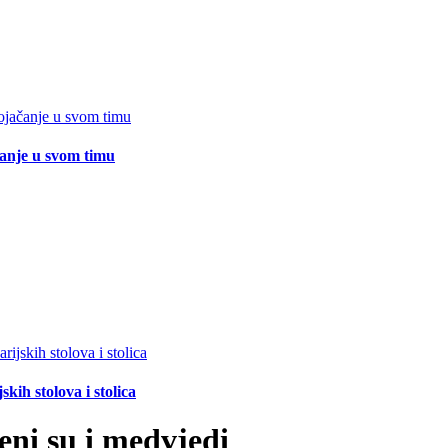
čanje u svom timu
ih stolova i stolica
eni su i medvjedi