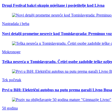
Drugi Festival bakri okupio mještane i posjetitelje kod Livna
Nastradala i beba
Novi detalji prometne nesreće kod Tomislavgrada: Preminuo voz
Mokronoge
Teška nesreća u Tomislavgradu. Četiri osobe zadobile teške ozlje
Tek početak
Prvi u BiH: Električni autobus na putu prema garaži Livno Busa
50 godina