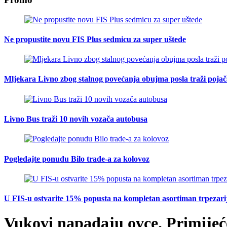
Ne propustite novu FIS Plus sedmicu za super uštede
Mljekara Livno zbog stalnog povećanja obujma posla traži poja
Livno Bus traži 10 novih vozača autobusa
Pogledajte ponudu Bilo trade-a za kolovoz
U FIS-u ostvarite 15% popusta na kompletan asortiman trpezarijsk
Vukovi napadaju ovce. Primijeć