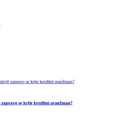
o
ji zapravo se krije kreditni aranžman?