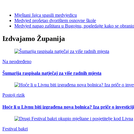
Mještani Jajca spasili medvjedicu
Medvjed prošetao dvorištem osnovne škole
Medvjed napao zaštitara u Bugojnu, pogledajte kako se obrani
Izdvajamo Županija
Na neodređeno
Šumarija raspisala natječaj za više radnih mjesta
Postoji rizik
Hoće li u Livnu biti izgrađena nova bolnica? Iza priče o investici
Festival bakri