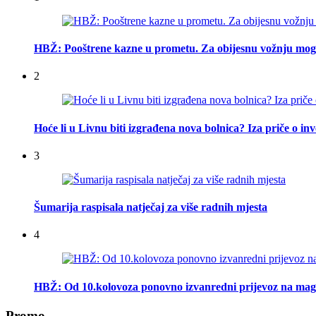
HBŽ: Pooštrene kazne u prometu. Za obijesnu vožnju mogu
2
Hoće li u Livnu biti izgrađena nova bolnica? Iza priče o inv
3
Šumarija raspisala natječaj za više radnih mjesta
4
HBŽ: Od 10.kolovoza ponovno izvanredni prijevoz na mag
Promo